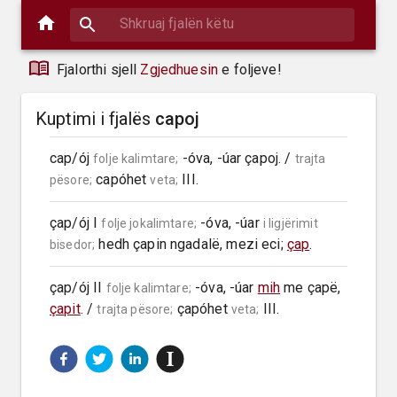
Fjalorthi sjell
Zgjedhuesin
e foljeve!
Kuptimi i fjalës
capoj
cap/ój 
 -óva, -úar çapoj. / 
folje kalimtare;
trajta 
 capóhet 
 III.
pësore;
veta;
çap/ój I 
 -óva, -úar 
folje jokalimtare;
i ligjërimit 
 hedh çapin ngadalë, mezi eci; 
çap
.
bisedor;
çap/ój II 
 -óva, -úar 
mih
 me çapë, 
folje kalimtare;
çapit
. / 
 çapóhet 
 III.
trajta pësore;
veta;