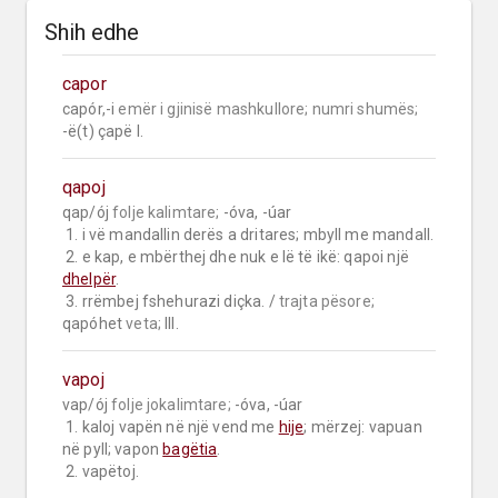
Shih edhe
capor
capór,-i 
emër i gjinisë mashkullore;
numri shumës;
-ë(t) çapë I.
qapoj
qap/ój 
folje kalimtare;
 -óva, -úar

 1. i vë mandallin derës a dritares; mbyll me mandall.

 2. e kap, e mbërthej dhe nuk e lë të ikë: qapoi një 
dhelpër
.

 3. rrëmbej fshehurazi diçka. / 
trajta pësore;
qapóhet 
veta;
 III.
vapoj
vap/ój 
folje jokalimtare;
 -óva, -úar

 1. kaloj vapën në një vend me 
hije
; mërzej: vapuan 
në pyll; vapon 
bagëtia
.

 2. vapëtoj.