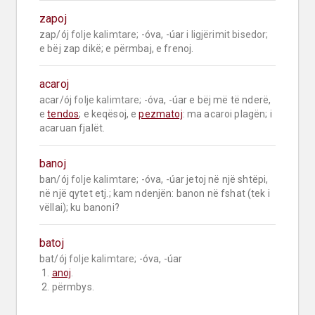
zapoj
zap/ój 
folje kalimtare;
 -óva, -úar 
i ligjërimit bisedor;
e bëj zap dikë; e përmbaj, e frenoj.
acaroj
acar/ój 
folje kalimtare;
 -óva, -úar e bëj më të nderë, 
e 
tendos
; e keqësoj, e 
pezmatoj
: ma acaroi plagën; i 
acaruan fjalët.
banoj
ban/ój 
folje kalimtare;
 -óva, -úar jetoj në një shtëpi, 
në një qytet etj.; kam ndenjën: banon në fshat (tek i 
vëllai); ku banoni?
batoj
bat/ój 
folje kalimtare;
 -óva, -úar

 1. 
anoj
.

 2. përmbys.