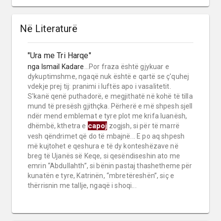
Në Literaturë
"Ura me Tri Harqe"
nga
Ismail Kadare
...Por fraza është gjykuar e
dykuptimshme, ngaqë nuk është e qartë se ç'quhej
vdekje prej tij: pranimi i luftës apo i vasalitetit.
S'kanë qenë puthadorë, e megjithatë në kohë të tilla
mund të presësh gjithçka. Përherë e më shpesh sjell
ndër mend emblemat e tyre plot me krifa luanësh,
capoj
dhëmbë, kthetra e
zogjsh, si për të marrë
vesh qëndrimet që do të mbajnë... E po aq shpesh
më kujtohet e qeshura e të dy konteshëzave në
breg të Ujanës së Keqe, si qesëndiseshin ato me
emrin “Abdullahth”, si bënin pastaj thashetheme për
kunatën e tyre, Katrinën, “mbretëreshën”, siç e
thërrisnin me tallje, ngaqë i shoqi...