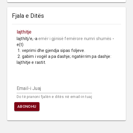
Fjala e Ditës
lajthitje
lajthítj/e,-a 
emër i gjinisë femërore
numri shumës
 -
e(t)

 1. veprimi dhe gjendja sipas foljeve.

 2. gabim i vogël a pa dashje; ngatërrim pa dashje: 
lajthitje e rastit.
Email-i Juaj
Do të pranoni fjalën e ditës në email-in tuaj
ABONOHU