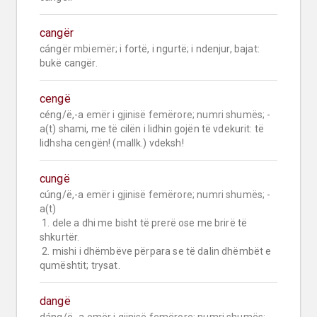
cangër
cángër 
mbiemër;
 i fortë, i ngurtë; i ndenjur, bajat: 
bukë cangër.
cengë
céng/ë,-a 
emër i gjinisë femërore;
numri shumës;
 -
a(t) shami, me të cilën i lidhin gojën të vdekurit: të 
lidhsha cengën! (mallk.) vdeksh!
cungë
cúng/ë,-a 
emër i gjinisë femërore;
numri shumës;
 -
a(t)

 1. dele a dhi me bisht të prerë ose me brirë të 
shkurtër.

 2. mishi i dhëmbëve përpara se të dalin dhëmbët e 
qumështit; trysat.
dangë