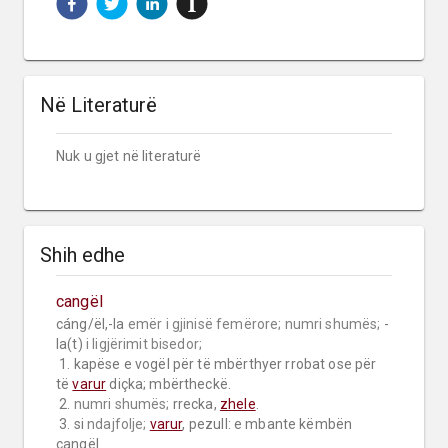
Në Literaturë
Nuk u gjet në literaturë
Shih edhe
cangël
cáng/ël,-la 
emër i gjinisë femërore;
numri shumës;
 -
la(t) 
i ligjërimit bisedor;
 1. kapëse e vogël për të mbërthyer rrobat ose për 
të 
varur
 diçka; mbërtheckë.

 2. 
numri shumës;
 rrecka, 
zhele
.

 3. si 
ndajfolje;
varur
, pezull: e mbante këmbën 
cangël.