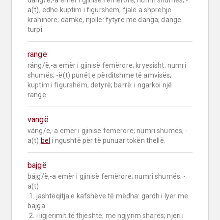
dáng/ë,-a 
emër i gjinisë femërore;
numri shumës;
 -
a(t), edhe 
kuptim i figurshëm;
fjalë a shprehje 
krahinore;
 damkë, njollë: fytyrë me danga; dangë 
turpi.
rangë
ráng/ë,-a 
emër i gjinisë femërore;
kryesisht;
numri 
shumës;
 -ë(t) punët e përditshme të amvisës; 
kuptim i figurshëm;
 detyrë; barrë: i ngarkoi një 
rangë.
vangë
váng/ë,-a 
emër i gjinisë femërore;
numri shumës;
 -
a(t) 
bel
 i ngushtë për të punuar tokën thellë.
bajgë
bájg/ë,-a 
emër i gjinisë femërore;
numri shumës;
 -
a(t)

 1. jashtëqitja e kafshëve të mëdha: gardh i lyer me 
bajga.

 2. 
i ligjërimit të thjeshtë;
me ngjyrim sharës;
 njeri i 