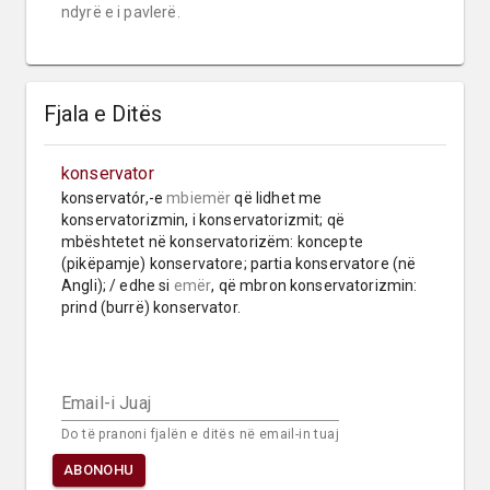
ndyrë e i pavlerë.
Fjala e Ditës
konservator
konservatór,-e 
mbiemër
 që lidhet me 
konservatorizmin, i konservatorizmit; që 
mbështetet në konservatorizëm: koncepte 
(pikëpamje) konservatore; partia konservatore (në 
Angli); / edhe si 
emër
, që mbron konservatorizmin: 
prind (burrë) konservator.
Email-i Juaj
Do të pranoni fjalën e ditës në email-in tuaj
ABONOHU