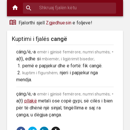
Fjalorthi sjell
Zgjedhuesin
e foljeve!
Kuptimi i fjalës
cangë
cáng/ë,-a 
 -
emër i gjinisë femërore;
numri shumës;
a(t), edhe si 
mbiemër;
i ligjërimit bisedor;
 1. pemë e papjekur dhe e fortë: fik cangë.

 2. 
 njeri i papjekur nga 
kuptim i figurshëm;
mendja.
çáng/ë,-a 
 -
emër i gjinisë femërore;
numri shumës;
a(t) 
pllakë
 metali ose copë gypi, së cilës i bien 
për të dhënë një sinjal; tingëllima e saj: ra 
çanga; u dëgjua çanga.