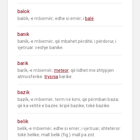
balok
balók,-e 
mbiemër;
 edhe si 
emër;
 i 
balë
.
banik
baník,-e 
mbiemër;
 që mbahet përditë; i përdorur, i 
vjetruar: veshje banike.
barik
barík,-e 
mbiemër;
meteor
. që lidhet me shtypjen 
atmosferike: 
trysnia
 barike.
bazik
bazík,-e 
mbiemër;
term në kimi;
 që përmban baza; 
që ka vetitë e bazës: kripë bazike; tokë bazike.
belik
belík,-e 
mbiemër;
 edhe si 
emër;
i vjetruar;
 shtetëror: 
tokë belike; mall belik (fig.) mall pa zot.