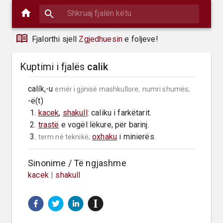
Fjalorthi sjell
Zgjedhuesin
e foljeve!
Kuptimi i fjalës
calik
calík,-u 
emër i gjinisë mashkullore;
numri shumës;
-ë(t)

 1. 
kacek
, 
shakull
: caliku i farkëtarit.

 2. 
trastë
 e vogël lëkure, për barinj.

 3. 
oxhaku
 i minierës.
term në teknikë;
Sinonime / Të ngjashme
kacek
|
shakull