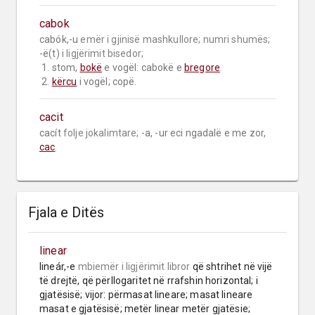
cabok
cabók,-u 
emër i gjinisë mashkullore;
numri shumës;
-ë(t) 
i ligjërimit bisedor;
 1. stom, 
bokë
 e vogël: cabokë e 
bregore
.

 2. 
kërcu
 i vogël; copë.
cacit
cacít 
folje jokalimtare;
 -a, -ur eci ngadalë e me zor, 
cac
.
Fjala e Ditës
linear
lineár,-e 
mbiemër
i ligjërimit libror
 që shtrihet në vijë 
të drejtë, që përllogaritet në rrafshin horizontal; i 
gjatësisë; vijor: përmasat lineare; masat lineare 
masat e gjatësisë; metër linear metër gjatësie; 