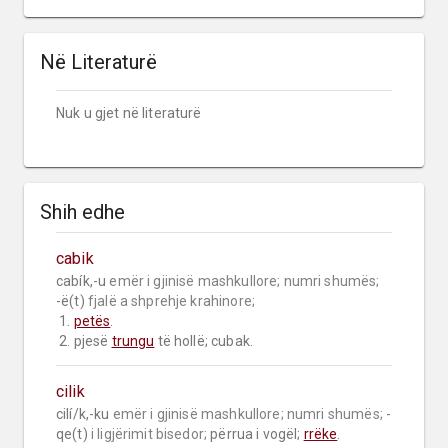
Në Literaturë
Nuk u gjet në literaturë
Shih edhe
cabik
cabík,-u 
emër i gjinisë mashkullore;
numri shumës;
-ë(t) 
fjalë a shprehje krahinore;
 1. 
petës
.

 2. pjesë 
trungu
 të hollë; cubak.
cilik
cilí/k,-ku 
emër i gjinisë mashkullore;
numri shumës;
 -
qe(t) 
i ligjërimit bisedor;
 përrua i vogël; 
rrëke
.