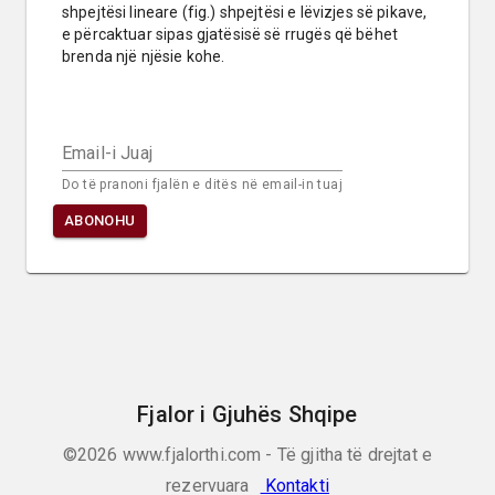
shpejtësi lineare (fig.) shpejtësi e lëvizjes së pikave, 
e përcaktuar sipas gjatësisë së rrugës që bëhet 
brenda një njësie kohe.
Email-i Juaj
Do të pranoni fjalën e ditës në email-in tuaj
ABONOHU
Fjalor i Gjuhës Shqipe
©2026
www.fjalorthi.com - Të gjitha të drejtat e
rezervuara
Kontakti