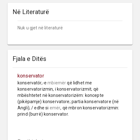
Në Literaturë
Nuk u gjet në literaturë
Fjala e Ditës
konservator
konservatór,-e 
mbiemër
 që lidhet me 
konservatorizmin, i konservatorizmit; që 
mbështetet në konservatorizëm: koncepte 
(pikëpamje) konservatore; partia konservatore (në 
Angli); / edhe si 
emër
, që mbron konservatorizmin: 
prind (burrë) konservator.