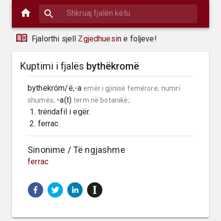
Fjalorthi sjell
Zgjedhuesin
e foljeve!
Kuptimi i fjalës
bythëkromë
bythëkróm/ë,-a 
emër i gjinisë femërore;
numri 
 -a(t) 
shumës;
term në botanikë;
 1. trëndafil i egër.

 2. ferrac.
Sinonime / Të ngjashme
ferrac