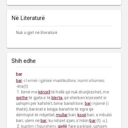
Në Literaturë
Nuk u gjet në literaturë
Shih edhe
bar
bar
,-i I 
emër i gjinisë mashkullore;
numri shumës;
-ëra(t)

 1. bimë me 
kërcell
 të hollë që nuk drunjëzohet, me 
gjethe
 të gjata e të 
blerta
, që shërben kryesisht si 
ushqim për kafshët; bimë barishtore: 
bar
 i njomë (i 
thatë); barërat e këqija barishte të egra që 
dëmtojnë të mbjellat; 
mullar
 bari; 
kosë
 bari; e mbuloi 
bari; ulem në 
bar
; ku ndizet zjarr, s’mbin 
bar
 (fj. u.).

 2. 
kuptim i figurshëm;
gjellë
 fare pa kripë; ushqim 