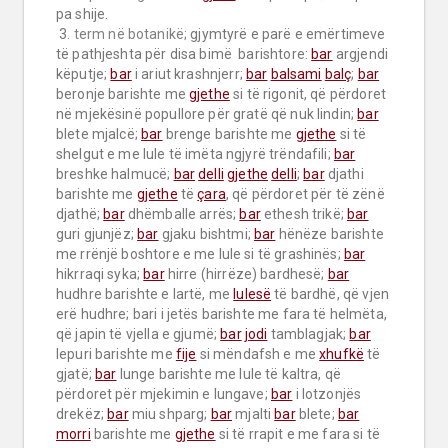
pa shije.

 3. 
term në botanikë;
 gjymtyrë e parë e emërtimeve 
të pathjeshta për disa bimë  barishtore: 
bar
 argjendi 
këputje; 
bar
 i ariut krashnjerr; 
bar
balsami
balç
; 
bar
beronje barishte me 
gjethe
 si të rigonit, që përdoret 
në mjekësinë popullore për gratë që nuk lindin; 
bar
blete mjalcë; 
bar
 brenge barishte me 
gjethe
 si të 
shelgut e me lule të imëta ngjyrë trëndafili; 
bar
breshke halmucë; 
bar
delli
gjethe
delli
; 
bar
 djathi 
barishte me 
gjethe
 të 
çara
, që përdoret për të zënë 
djathë; 
bar
 dhëmballe arrës; 
bar
 ethesh trikë; 
bar
guri gjunjëz; 
bar
 gjaku bishtmi; 
bar
 hënëze barishte 
me rrënjë boshtore e me lule si të grashinës; 
bar
hikrraqi syka; 
bar
 hirre (hirrëze) bardhesë; 
bar
hudhre barishte e lartë, me 
lulesë
 të bardhë, që vjen 
erë hudhre; bari i jetës barishte me fara të helmëta, 
që japin të vjella e gjumë; 
bar
jodi
 tamblagjak; 
bar
lepuri barishte me 
fije
 si mëndafsh e me 
xhufkë
 të 
gjatë; 
bar
 lunge barishte me lule të kaltra, që 
përdoret për mjekimin e lungave; 
bar
 i lotzonjës 
drekëz; 
bar
 miu shparg; 
bar
 mjalti 
bar
 blete; 
bar
morri
 barishte me 
gjethe
 si të rrapit e me fara si të 