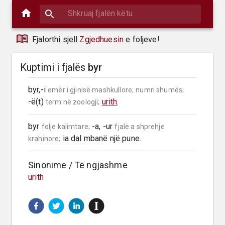
Fjalorthi sjell
Zgjedhuesin
e foljeve!
Kuptimi i fjalës
byr
byr,-i 
emër i gjinisë mashkullore;
numri shumës;
-ë(t) 
urith
.
term në zoologji;
byr 
 -a, -ur 
folje kalimtare;
fjalë a shprehje 
 ia dal mbanë një pune.
krahinore;
Sinonime / Të ngjashme
urith