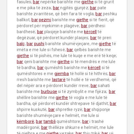
fasules; 
bar
 nepërke barishte me 
gjethe
 si të grurit 
e me pika të zeza; 
bar
 ngjitës gjunjëz; 
bar
 pate 
barishte zvarritëse, që bën fara të vogla; 
bar
 peshku 
ballkot; 
bar
pezmi
 barishte me 
gjethe
 si të fierit, që 
përdoret për mjekimin e plagëve; 
bar
 përdhesi 
bardhesë; 
bar
 plasjeje barishte me 
kërcell
 të 
degëzuar, që përdoret kundër plasjes; 
bar
 të preri 
balç
; 
bar
pushi
 barishte shumëvjeçare, me 
gjethe
 të 
imëta e me lule si fshesë; 
bar
 qelbës barishte me 
gjethe
 si të pishës, me lule të kuqe e me erë të keqe; 
bar
 qeni barishte me 
gjethe
 si të mendrës e me lule 
të bardha; 
bar
 qumështi barishte me 
kërcell
 si të 
qumështores e me 
gjemba
 të hollë si të hithrës; 
bar
rresh barishte me 
lastarë
 të hollë e të verdhemë, që 
del nëpër ara e përdoret kundër rreve; 
bar
 sahati 
barishte me 
burbuqe
 si të zymbylit e me fijëza;  
bar
shëllire barishte me 
gjethe
 të vogla e me lule të 
bardha, që përdoret kundër shtrepave të djathit; 
bar
shpirre kuskutë; 
bar
 shpretke ryzë; 
bar
 shqiponje 
barishte shumëvjeçare e helmët, me lule si 
këmborë
; 
bar
tambli
 qumështore; 
bar
 i trashë 
madërgonë; 
bar
 thëllëze shkurre e helmët, me lule 
të gjelbra e me 
gjethe
 vezake; 
bar
 thiu trikë; 
bar
 uji 