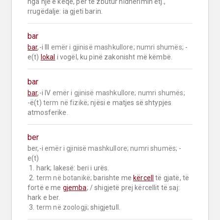
nga një e keqe, për të zbutur hidhërimin etj., 
rrugëdalje: ia gjeti barin.
bar
bar
,-i III 
emër i gjinisë mashkullore;
numri shumës;
 -
e(t) 
lokal
 i vogël, ku pinë zakonisht më këmbë.
bar
bar
,-i IV 
emër i gjinisë mashkullore;
numri shumës;
-ë(t) 
term në fizikë;
 njësi e matjes së shtypjes 
atmosferike.
ber
ber,-i 
emër i gjinisë mashkullore;
numri shumës;
 -
e(t)

 1. hark; lakesë: beri i urës.

 2. 
term në botanikë;
 barishte me 
kërcell
 të gjatë, të 
fortë e me 
gjemba
; / shigjetë prej kërcellit të saj: 
hark e ber.

 3. 
term në zoologji;
 shigjetull.