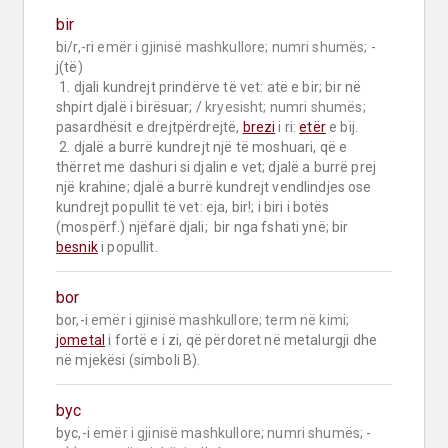
bir
bi/r,-ri 
emër i gjinisë mashkullore;
numri shumës;
 -
j(të)

 1. djali kundrejt prindërve të vet: atë e bir; bir në 
shpirt djalë i birësuar; / 
kryesisht;
numri shumës;
pasardhësit e drejtpërdrejtë, 
brezi
 i ri: 
etër
 e bij.

 2. djalë a burrë kundrejt një të moshuari, që e 
thërret me dashuri si djalin e vet; djalë a burrë prej 
një krahine; djalë a burrë kundrejt vendlindjes ose 
kundrejt popullit të vet: eja, bir!; i biri i botës 
(mospërf.) njëfarë djali;  bir nga fshati ynë; bir 
besnik
 i popullit.
bor
bor,-i 
emër i gjinisë mashkullore;
term në kimi;
jometal
 i fortë e i zi, që përdoret në metalurgji dhe 
në mjekësi (simboli B).
byc
byc,-i 
emër i gjinisë mashkullore;
numri shumës;
 -