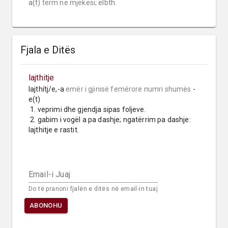
a(t) 
term në mjekësi;
 elbth.
Fjala e Ditës
lajthitje
lajthítj/e,-a 
emër i gjinisë femërore
numri shumës
 -
e(t)

 1. veprimi dhe gjendja sipas foljeve.

 2. gabim i vogël a pa dashje; ngatërrim pa dashje: 
lajthitje e rastit.
Email-i Juaj
Do të pranoni fjalën e ditës në email-in tuaj
ABONOHU