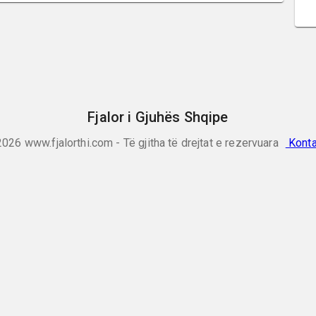
Fjalor i Gjuhës Shqipe
2026
www.fjalorthi.com - Të gjitha të drejtat e rezervuara
Konta