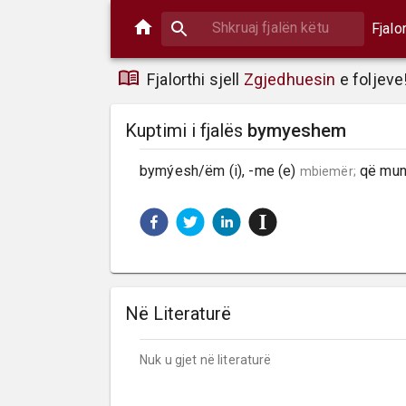
Fjalo
Fjalorthi sjell
Zgjedhuesin
e foljeve
Kuptimi i fjalës
bymyeshem
bymýesh/ëm (i), -me (e) 
 që mun
mbiemër;
Në Literaturë
Nuk u gjet në literaturë