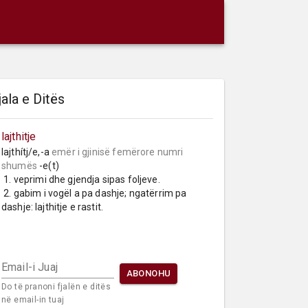
jala e Ditës
lajthitje
lajthítj/e,-a 
emër i gjinisë femërore
numri 
shumës
 -e(t)

 1. veprimi dhe gjendja sipas foljeve.

 2. gabim i vogël a pa dashje; ngatërrim pa 
dashje: lajthitje e rastit.
Email-i Juaj
ABONOHU
Do të pranoni fjalën e ditës
në email-in tuaj