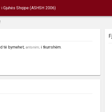
r i Gjuhës Shqipe (ASHSH 2006)
!
F
d të bymehet; 
 i tkurrshëm.
antonim;