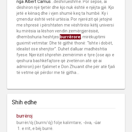
nga
Albert Camus
...dëshirueshme. Por sepse, ai
dëshiron një tjetër dhe kjo nuk është e njëjta gjë. Kjo
jetë e kënaq dhe i vjen shumë keq ta humbë. Ky i
çmendur është vetë urtësia. Por njerëzit që jetojnë
me shpresë i përshtaten me vështirësi këtij universi
ku mirësia ia lëshon vendin zemërgjerësisë,
burrërore
dhembshuria heshtjes
, mirëkuptimi
guximit vetmitar. Dhe të gjithë thonë: “Ishte i dobët,
idealist ose shenjtor”. Duhet dalluar madhështia
fyese. Njerëzit shprehin zemërimin e tyre (ose ajo e
qeshura bashkëfajtore që zvetënon atë që ai
admiron) për fjalimet e Don Zhuanit dhe për atë fjali
të vetme që përdor me të gjitha...
Shih edhe
burrëroj
burrër/ój (burrn/ój) 
folje kalimtare;
 -óva, -úar

 1. e rrit, e bëj burrë.
