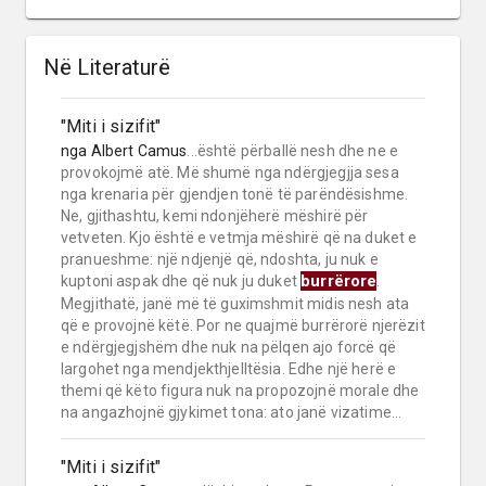
Në Literaturë
"Miti i sizifit"
nga
Albert Camus
...është përballë nesh dhe ne e
provokojmë atë. Më shumë nga ndërgjegjja sesa
nga krenaria për gjendjen tonë të parëndësishme.
Ne, gjithashtu, kemi ndonjëherë mëshirë për
vetveten. Kjo është e vetmja mëshirë që na duket e
pranueshme: një ndjenjë që, ndoshta, ju nuk e
burrërore
kuptoni aspak dhe që nuk ju duket
.
Megjithatë, janë më të guximshmit midis nesh ata
që e provojnë këtë. Por ne quajmë burrërorë njerëzit
e ndërgjegjshëm dhe nuk na pëlqen ajo forcë që
largohet nga mendjekthjelltësia. Edhe një herë e
themi që këto figura nuk na propozojnë morale dhe
na angazhojnë gjykimet tona: ato janë vizatime...
"Miti i sizifit"