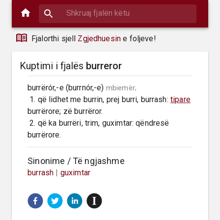
Fjalorthi sjell
Zgjedhuesin
e foljeve!
Kuptimi i fjalës
burreror
burrërór,-e (burrnór,-e) 
mbiemër;
 1. që lidhet me burrin, prej burri, burrash: 
tipare
burrërore; zë burrëror.

 2. që ka burrëri, trim, guximtar: qëndresë 
burrërore.
Sinonime / Të ngjashme
burrash
|
guximtar