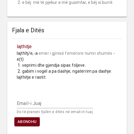
 2. e bëj  më të pjekur e më guximtar, e bëj si burrë.
Fjala e Ditës
lajthitje
lajthítj/e,-a 
emër i gjinisë femërore
numri shumës
 -
e(t)

 1. veprimi dhe gjendja sipas foljeve.

 2. gabim i vogël a pa dashje; ngatërrim pa dashje: 
lajthitje e rastit.
Email-i Juaj
Do të pranoni fjalën e ditës në email-in tuaj
ABONOHU