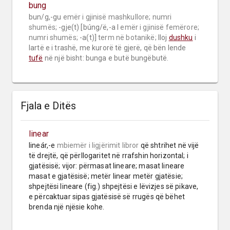
bung
bun/g,-gu 
emër i gjinisë mashkullore;
numri 
shumës;
 -gje(t) [búng/ë,-a I 
emër i gjinisë femërore;
numri shumës;
 -a(t)] 
term në botanikë;
 lloj 
dushku
 i 
lartë e i trashë, me kurorë të gjerë, që bën lende 
tufë
 në një bisht: bunga e butë bungëbutë.
Fjala e Ditës
linear
lineár,-e 
mbiemër
i ligjërimit libror
 që shtrihet në vijë 
të drejtë, që përllogaritet në rrafshin horizontal; i 
gjatësisë; vijor: përmasat lineare; masat lineare 
masat e gjatësisë; metër linear metër gjatësie; 
shpejtësi lineare (fig.) shpejtësi e lëvizjes së pikave, 
e përcaktuar sipas gjatësisë së rrugës që bëhet 
brenda një njësie kohe.