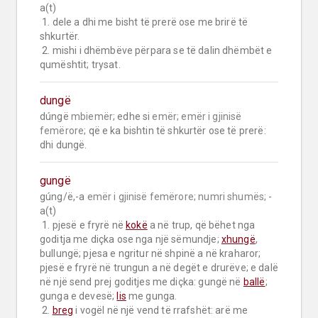
a(t)

 1. dele a dhi me bisht të prerë ose me brirë të 
shkurtër.

 2. mishi i dhëmbëve përpara se të dalin dhëmbët e 
qumështit; trysat.
dungë
dúngë 
mbiemër;
 edhe si 
emër;
emër i gjinisë 
femërore;
 që e ka bishtin të shkurtër ose të prerë: 
dhi dungë.
gungë
gúng/ë,-a 
emër i gjinisë femërore;
numri shumës;
 -
a(t)

 1. pjesë e fryrë në 
kokë
 a në trup, që bëhet nga 
goditja me diçka ose nga një sëmundje; 
xhungë
, 
bullungë; pjesa e ngritur në shpinë a në kraharor; 
pjesë e fryrë në trungun a në degët e drurëve; e dalë 
në një send prej goditjes me diçka: gungë në 
ballë
; 
gunga e devesë; 
lis
 me gunga.

 2. 
breg
 i vogël në një vend të rrafshët: arë me 