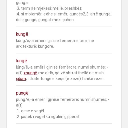
gunga.

 3. 
term në mjekësi;
 mëllë, breshkëz.

 4. si 
mbiemër;
 edhe si 
emër;
 gungës2,3: arrë gungë; 
dele gungë; gungat mezi çahen.
kungë
kúng/ë,-a 
emër i gjinisë femërore;
term në 
arkitekturë;
 kungore.
lungë
lúng/ë,-a 
emër i gjinisë femërore;
numri shumës;
 -
a(t) 
xhungë
 me qelb, që zë shtrat thellë në mish; 
çiban
, i thatë: lungë e keqe (e zezë) fshikëzezë.
pungë
púng/ë,-a 
emër i gjinisë femërore;
numri shumës;
 -
a(t)

 1. qese e vogël.

 2. jastëk i vogël ku ngulen gjilpërat.