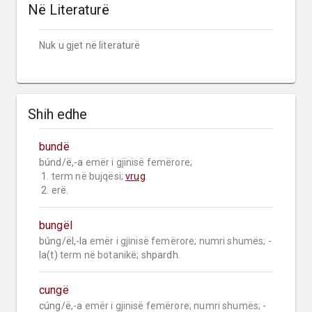
Në Literaturë
Nuk u gjet në literaturë
Shih edhe
bundë
búnd/ë,-a 
emër i gjinisë femërore;
 1. 
term në bujqësi;
vrug
.

 2. erë.
bungël
búng/ël,-la 
emër i gjinisë femërore;
numri shumës;
 -
la(t) 
term në botanikë;
 shpardh.
cungë
cúng/ë,-a 
emër i gjinisë femërore;
numri shumës;
 -