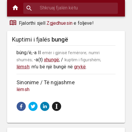
Fjalorthi sjell
Zgjedhuesin
e foljeve!
Kuptimi i fjalës
bungë
búng/ë,-a II 
emër i gjinisë femërore;
numri 
 -a(t) 
xhungë
; / 
shumës;
kuptim i figurshëm;
lëmsh
: m’u bë një bungë në 
grykë
.
Sinonime / Të ngjashme
lëmsh