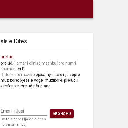
jala e Ditës
prelud
prelúd,-i 
emër i gjinisë mashkullore
numri 
shumës
 -e(t)

 1. 
term në muzikë
 pjesa hyrëse e një vepre 
muzikore; pjesë e vogël muzikore: preludi i 
simfonisë; prelud për piano.
Email-i Juaj
ABONOHU
Do të pranoni fjalën e ditës
në email-in tuaj