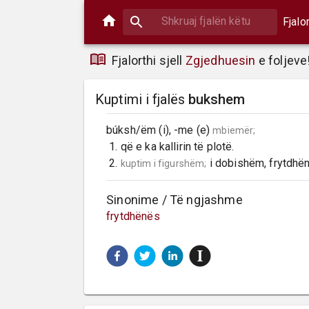
Fjalo
Fjalorthi sjell
Zgjedhuesin
e foljeve
Kuptimi i fjalës
bukshem
búksh/ëm (i), -me (e) 
mbiemër;
 1. që e ka kallirin të plotë.

 2. 
 i dobishëm, frytdhë
kuptim i figurshëm;
Sinonime / Të ngjashme
frytdhënës