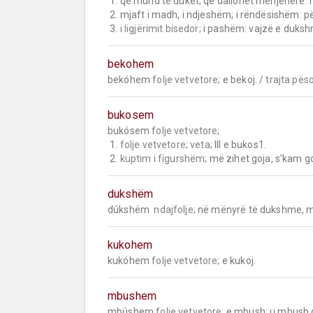
 1. që mund të duket; që dallohet menjëherë: në vend të dukshëm.

 2. mjaft i madh, i ndjeshëm; i rëndësishëm: përparim (zhvillim) i dukshëm.

 3. 
i ligjërimit bisedor;
 i pashëm: vajzë e duks
bekohem
bekóhem 
folje vetvetore;
 e bekoj. / 
trajta pës
bukosem
bukósem 
folje vetvetore;
 1. 
folje vetvetore;
veta;
 III e bukos1.

 2. 
kuptim i figurshëm;
 më zihet goja, s’kam goj
dukshëm
dúkshëm  
ndajfolje;
 në mënyrë të dukshme, mj
kukohem
kukóhem 
folje vetvetore;
 e kukoj.
mbushem
mbúshem 
folje vetvetore;
 e mbush: u mbush 