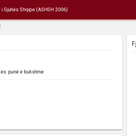
r i Gjuhës Shqipe (ASHSH 2006)
!
F
nës: punë e bukshme.