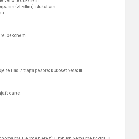
hme.
ore;
 bekóhem.
ë të flas. / 
trajta pësore;
 bukóset 
veta;
 III.
aft qartë.
dhoma me ujë (me njerëz); u mbush pema me kokrra; u 