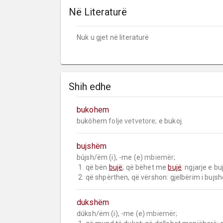
Në Literaturë
Nuk u gjet në literaturë
Shih edhe
bukohem
bukóhem 
folje vetvetore;
 e bukoj.
bujshëm
bújsh/ëm (i), -me (e) 
mbiemër;
 1. që bën 
bujë
; që bëhet me 
bujë
: ngjarje e bu
 2. që shpërthen, që vërshon: gjelbërim i bujs
dukshëm
dúksh/ëm (i), -me (e) 
mbiemër;