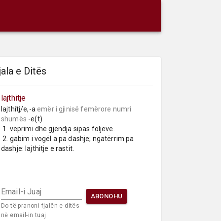
jala e Ditës
lajthitje
lajthítj/e,-a 
emër i gjinisë femërore
numri 
shumës
 -e(t)

 1. veprimi dhe gjendja sipas foljeve.

 2. gabim i vogël a pa dashje; ngatërrim pa 
dashje: lajthitje e rastit.
Email-i Juaj
ABONOHU
Do të pranoni fjalën e ditës
në email-in tuaj