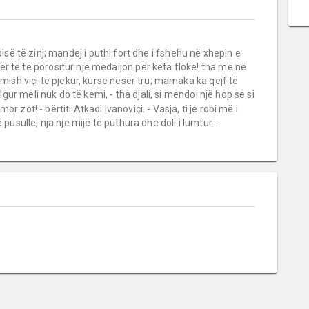
 pisë të zinj; mandej i puthi fort dhe i fshehu në xhepin e
r të të porositur një medaljon për këta flokë! tha më në
 mish viçi të pjekur, kurse nesër tru; mamaka ka qejf të
lgur meli nuk do të kemi, - tha djali, si mendoi një hop se si
 mor zot! - bërtiti Atkadi Ivanoviçi. - Vasja, ti je robi më i
pusullë, nja një mijë të puthura dhe doli i lumtur...