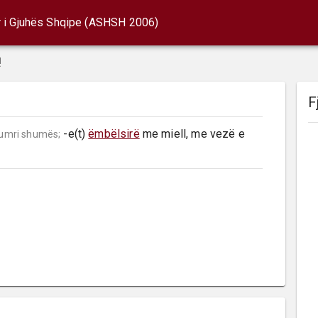
r i Gjuhës Shqipe (ASHSH 2006)
!
F
 -e(t) 
ëmbëlsirë
 me miell, me vezë e 
umri shumës;