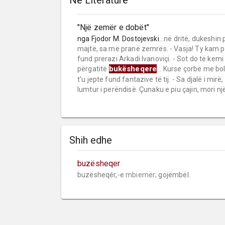
Në Literaturë
"Një zemër e dobët"
nga
Fjodor M. Dostojevski
...në dritë, dukeshin
majtë, sa më pranë zemrës. - Vasja! Ty kam pë
fund prerazi Arkadi Ivanoviçi. - Sot do të kemi
bukësheqere
përgatitë
... Kurse çorbë me bol
t'u jepte fund fantazive të tij. - Sa djalë i mirë,
lumtur i perëndisë. Çunaku e piu çajin, mori një 
Shih edhe
buzësheqer
buzësheqér,-e 
mbiemër;
 gojëmbël.