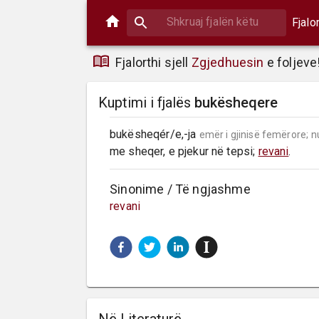
Fjalo
Fjalorthi sjell
Zgjedhuesin
e foljeve
Kuptimi i fjalës
bukësheqere
bukësheqér/e,-ja 
emër i gjinisë femërore;
n
me sheqer, e pjekur në tepsi; 
revani
.
Sinonime / Të ngjashme
revani