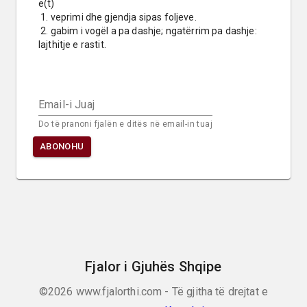
e(t)

 1. veprimi dhe gjendja sipas foljeve.

 2. gabim i vogël a pa dashje; ngatërrim pa dashje: 
lajthitje e rastit.
Email-i Juaj
Do të pranoni fjalën e ditës në email-in tuaj
ABONOHU
Fjalor i Gjuhës Shqipe
©2026
www.fjalorthi.com - Të gjitha të drejtat e