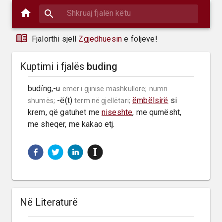
Fjalorthi sjell
Zgjedhuesin
e foljeve!
Kuptimi i fjalës
buding
budíng,-u 
emër i gjinisë mashkullore;
numri 
 -ë(t) 
ëmbëlsirë
 si 
shumës;
term në gjellëtari;
krem, që gatuhet me 
niseshte
, me qumësht, 
me sheqer, me kakao etj.
Në Literaturë