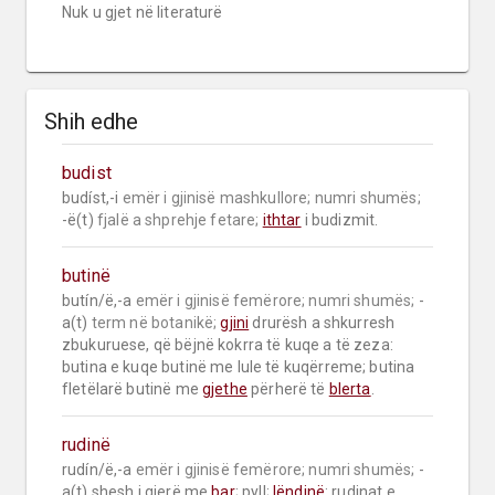
Nuk u gjet në literaturë
Shih edhe
budist
budíst,-i 
emër i gjinisë mashkullore;
numri shumës;
-ë(t) 
fjalë a shprehje fetare;
ithtar
 i budizmit.
butinë
butín/ë,-a 
emër i gjinisë femërore;
numri shumës;
 -
a(t) 
term në botanikë;
gjini
 drurësh a shkurresh 
zbukuruese, që bëjnë kokrra të kuqe a të zeza: 
butina e kuqe butinë me lule të kuqërreme; butina 
fletëlarë butinë me 
gjethe
 përherë të 
blerta
.
rudinë
rudín/ë,-a 
emër i gjinisë femërore;
numri shumës;
 -
a(t) shesh i gjerë me 
bar
; pyll; 
lëndinë
: rudinat e 