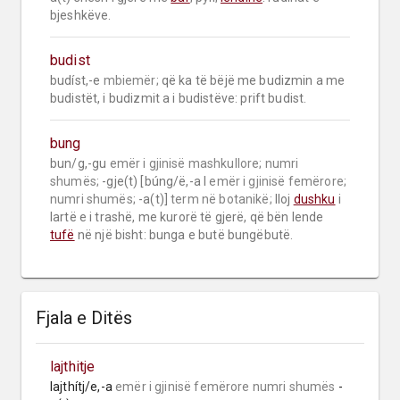
bjeshkëve.
budist
budíst,-e 
mbiemër;
 që ka të bëjë me budizmin a me 
budistët, i budizmit a i budistëve: prift budist.
bung
bun/g,-gu 
emër i gjinisë mashkullore;
numri 
shumës;
 -gje(t) [búng/ë,-a I 
emër i gjinisë femërore;
numri shumës;
 -a(t)] 
term në botanikë;
 lloj 
dushku
 i 
lartë e i trashë, me kurorë të gjerë, që bën lende 
tufë
 në një bisht: bunga e butë bungëbutë.
Fjala e Ditës
lajthitje
lajthítj/e,-a 
emër i gjinisë femërore
numri shumës
 -