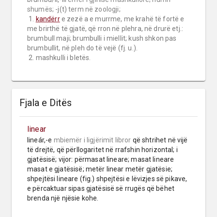
shumës;
 -j(t) 
term në zoologji;
 1. 
kandërr
 e zezë a e murrme, me krahë të fortë e 
me brirthë të gjatë, që rron në plehra, në drurë etj.: 
brumbull maji; brumbulli i miellit; kush shkon pas 
brumbullit, në pleh do të vejë (fj. u.).

 2. mashkulli i bletës.
Fjala e Ditës
linear
lineár,-e 
mbiemër
i ligjërimit libror
 që shtrihet në vijë 
të drejtë, që përllogaritet në rrafshin horizontal; i 
gjatësisë; vijor: përmasat lineare; masat lineare 
masat e gjatësisë; metër linear metër gjatësie; 
shpejtësi lineare (fig.) shpejtësi e lëvizjes së pikave, 
e përcaktuar sipas gjatësisë së rrugës që bëhet 
brenda një njësie kohe.