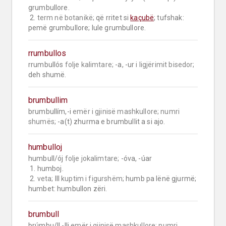
grumbullore.

 2. 
term në botanikë;
 që rritet si 
kaçubë
; tufshak: 
pemë grumbullore; lule grumbullore.
rrumbullos
rrumbullós 
folje kalimtare;
 -a, -ur 
i ligjërimit bisedor;
deh shumë.
brumbullim
brumbullím,-i 
emër i gjinisë mashkullore;
numri 
shumës;
 -a(t) zhurma e brumbullit a si ajo.
humbulloj
humbull/ój 
folje jokalimtare;
 -óva, -úar

 1. humboj.

 2. 
veta;
 III 
kuptim i figurshëm;
 humb pa lënë gjurmë; 
humbet: humbullon zëri.
brumbull
brúmbu/ll,-lli 
emër i gjinisë mashkullore;
numri 