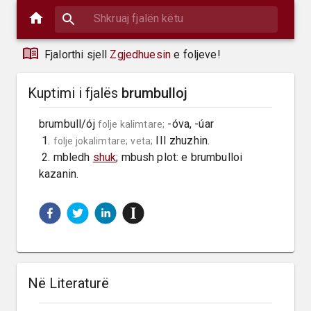
Fjalorthi sjell
Zgjedhuesin
e foljeve!
Kuptimi i fjalës
brumbulloj
brumbull/ój 
 -óva, -úar

folje kalimtare;
 1. 
 III zhuzhin.

folje jokalimtare;
veta;
 2. mbledh 
shuk
; mbush plot: e brumbulloi 
kazanin.
Në Literaturë