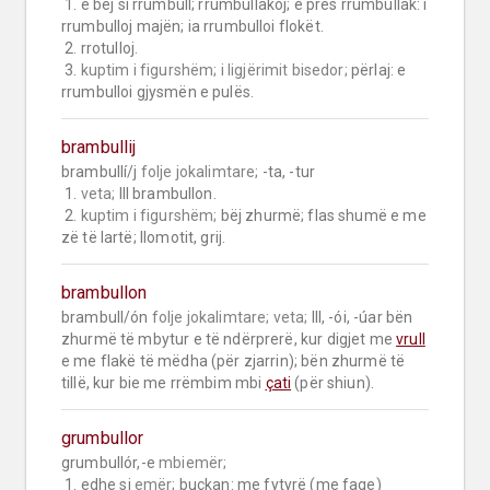
 1. e bëj si rrumbull; rrumbullakoj; e pres rrumbullak: i 
rrumbulloj majën; ia rrumbulloi flokët.

 2. rrotulloj.

 3. 
kuptim i figurshëm;
i ligjërimit bisedor;
 përlaj: e 
rrumbulloi gjysmën e pulës.
brambullij
brambullí/j 
folje jokalimtare;
 -ta, -tur

 1. 
veta;
 III brambullon.

 2. 
kuptim i figurshëm;
 bëj zhurmë; flas shumë e me 
zë të lartë; llomotit, grij.
brambullon
brambull/ón 
folje jokalimtare;
veta;
 III, -ói, -úar bën 
zhurmë të mbytur e të ndërprerë, kur digjet me 
vrull
e me flakë të mëdha (për zjarrin); bën zhurmë të 
tillë, kur bie me rrëmbim mbi 
çati
 (për shiun).
grumbullor
grumbullór,-e 
mbiemër;
 1. edhe si 
emër;
 buçkan: me fytyrë (me faqe) 