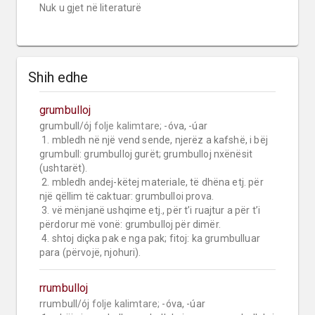
Nuk u gjet në literaturë
Shih edhe
grumbulloj
grumbull/ój 
folje kalimtare;
 -óva, -úar

 1. mbledh në një vend sende, njerëz a kafshë, i bëj 
grumbull: grumbulloj gurët; grumbulloj nxënësit 
(ushtarët).

 2. mbledh andej-këtej materiale, të dhëna etj. për 
një qëllim të caktuar: grumbulloi prova.

 3. vë mënjanë ushqime etj., për t’i ruajtur a për t’i 
përdorur më vonë: grumbulloj për dimër.

 4. shtoj diçka pak e nga pak; fitoj: ka grumbulluar 
para (përvojë, njohuri).
rrumbulloj
rrumbull/ój 
folje kalimtare;
 -óva, -úar
