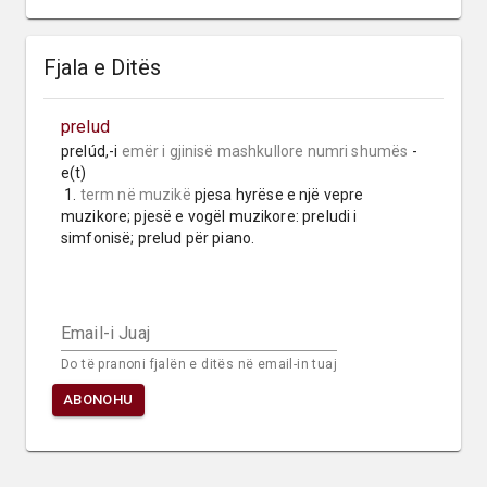
Fjala e Ditës
prelud
prelúd,-i 
emër i gjinisë mashkullore
numri shumës
 -
e(t)

 1. 
term në muzikë
 pjesa hyrëse e një vepre 
muzikore; pjesë e vogël muzikore: preludi i 
simfonisë; prelud për piano.
Email-i Juaj
Do të pranoni fjalën e ditës në email-in tuaj
ABONOHU