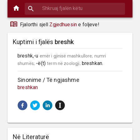
Fjalorthi sjell
Zgjedhuesin
e foljeve!
Kuptimi i fjalës
breshk
breshk,-u 
emër i gjinisë mashkullore;
numri 
 -ë(t) 
 breshkan.
shumës;
term në zoologji;
Sinonime / Të ngjashme
breshkan
Në Literaturë