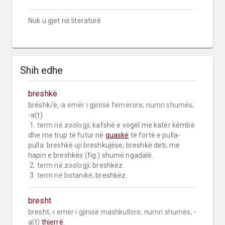
Nuk u gjet në literaturë
Shih edhe
breshkë
bréshk/ë,-a 
emër i gjinisë femërore;
numri shumës;
-a(t)

 1. 
term në zoologji;
 kafshë e vogël me katër këmbë 
dhe me trup të futur në 
guaskë
 të fortë e pulla-
pulla: breshkë uji breshkujëse; breshkë deti; me 
hapin e breshkës (fig.) shumë ngadalë.

 2. 
term në zoologji;
 breshkëz.

 3. 
term në botanikë;
 breshkëz.
bresht
bresht,-i 
emër i gjinisë mashkullore;
numri shumës;
 -
a(t) 
thjerrë
.