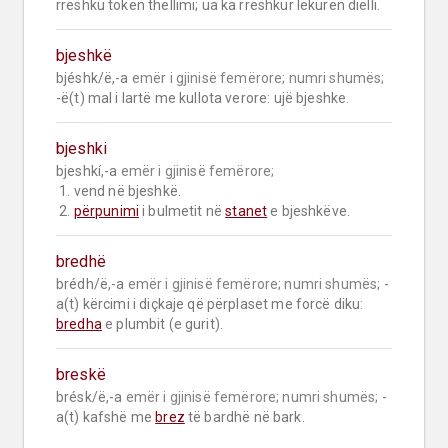
rreshku tokën thëllimi; ua ka rreshkur lëkurën dielli.
bjeshkë
bjéshk/ë,-a 
emër i gjinisë femërore;
numri shumës;
-ë(t) mal i lartë me kullota verore: ujë bjeshke.
bjeshki
bjeshkí,-a 
emër i gjinisë femërore;
 1. vend në bjeshkë.

 2. 
përpunimi
 i bulmetit në 
stanet
 e bjeshkëve.
bredhë
brédh/ë,-a 
emër i gjinisë femërore;
numri shumës;
 -
a(t) kërcimi i diçkaje që përplaset me forcë diku: 
bredha
 e plumbit (e gurit).
breskë
brésk/ë,-a 
emër i gjinisë femërore;
numri shumës;
 -
a(t) kafshë me 
brez
 të bardhë në bark.