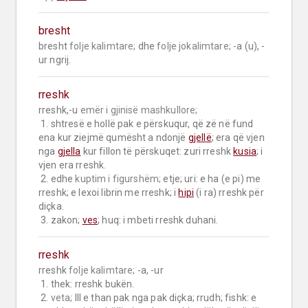
bresht
bresht 
folje kalimtare;
 dhe 
folje jokalimtare;
 -a (u), -
ur ngrij.
rreshk
rreshk,-u 
emër i gjinisë mashkullore;
 1. shtresë e hollë pak e përskuqur, që zë në fund 
ena kur ziejmë qumësht a ndonjë 
gjellë
; era që vjen 
nga 
gjella
 kur fillon të përskuqet: zuri rreshk 
kusia
; i 
vjen era rreshk.

 2. edhe 
kuptim i figurshëm;
 etje; uri: e ha (e pi) me 
rreshk; e lexoi librin me rreshk; i 
hipi
 (i ra) rreshk për 
diçka.

 3. zakon; 
ves
; huq: i mbeti rreshk duhani.
rreshk
rreshk 
folje kalimtare;
 -a, -ur

 1. thek: rreshk bukën.

 2. 
veta;
 III e than pak nga pak diçka; rrudh; fishk: e 