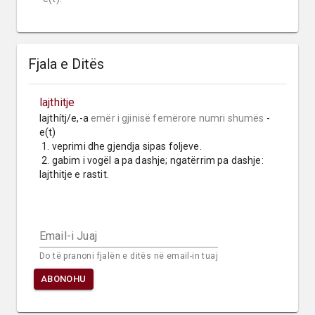
Fjala e Ditës
lajthitje
lajthítj/e,-a 
emër i gjinisë femërore
numri shumës
 -
e(t)

 1. veprimi dhe gjendja sipas foljeve.

 2. gabim i vogël a pa dashje; ngatërrim pa dashje: 
lajthitje e rastit.
Email-i Juaj
Do të pranoni fjalën e ditës në email-in tuaj
ABONOHU