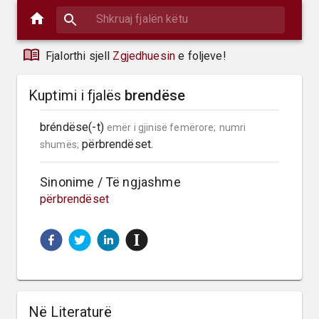
Fjalorthi sjell
Zgjedhuesin
e foljeve!
Kuptimi i fjalës
brendëse
bréndëse(-t) 
emër i gjinisë femërore;
numri 
 përbrendëset.
shumës;
Sinonime / Të ngjashme
përbrendëset
Në Literaturë