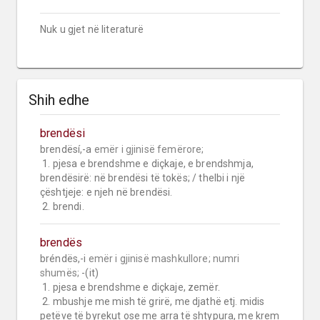
Nuk u gjet në literaturë
Shih edhe
brendësi
brendësí,-a 
emër i gjinisë femërore;
 1. pjesa e brendshme e diçkaje, e brendshmja, 
brendësirë: në brendësi të tokës; / thelbi i një 
çështjeje: e njeh në brendësi.

 2. brendi.
brendës
bréndës,-i 
emër i gjinisë mashkullore;
numri 
shumës;
 -(it)

 1. pjesa e brendshme e diçkaje, zemër.

 2. mbushje me mish të grirë, me djathë etj. midis 
petëve të byrekut ose me arra të shtypura, me krem 