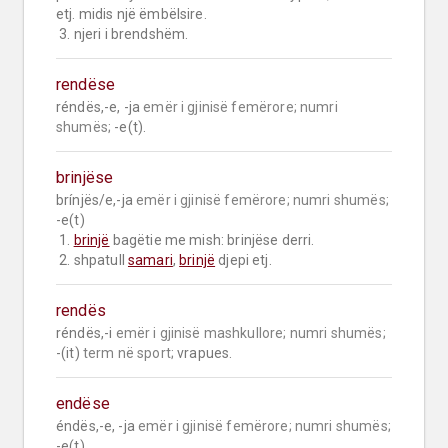
etj. midis një ëmbëlsire.

 3. njeri i brendshëm.
rendëse
réndës,-e, -ja 
emër i gjinisë femërore;
numri 
shumës;
 -e(t).
brinjëse
brínjës/e,-ja 
emër i gjinisë femërore;
numri shumës;
-e(t)

 1. 
brinjë
 bagëtie me mish: brinjëse derri.

 2. shpatull 
samari
, 
brinjë
 djepi etj.
rendës
réndës,-i 
emër i gjinisë mashkullore;
numri shumës;
-(it) 
term në sport;
 vrapues.
endëse
éndës,-e, -ja 
emër i gjinisë femërore;
numri shumës;
-e(t).