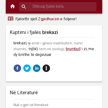
Fjalorthi sjell
Zgjedhuesin
e foljeve!
Kuptimi i fjalës
brekazi
brekazí,-u 
emër i gjinisë mashkullore;
numri 
 -nj(të) 
brumbull
 i zi, me 
shumës;
term në zoologji;
dy brirthë të degëzuar.
Në Literaturë
Nuk u gjet në literaturë