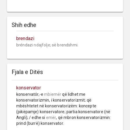
Shih edhe
brendazi
bréndazi 
ndajfolje;
 së brendshmi.
Fjala e Ditës
konservator
konservatór,-e 
mbiemër
 që lidhet me 
konservatorizmin, i konservatorizmit; që 
mbështetet në konservatorizëm: koncepte 
(pikëpamje) konservatore; partia konservatore (në 
Angli); / edhe si 
emër
, që mbron konservatorizmin: 
prind (burrë) konservator.