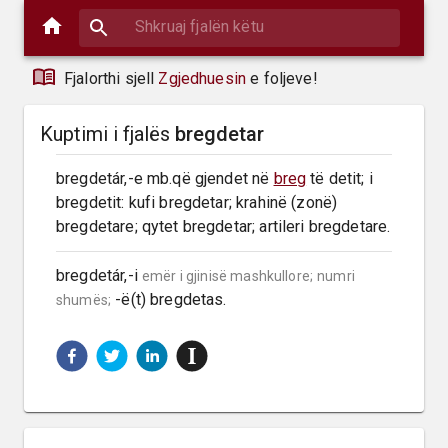
Fjalorthi sjell
Zgjedhuesin
e foljeve!
Kuptimi i fjalës
bregdetar
bregdetár,-e mb.që gjendet në 
breg
 të detit; i 
bregdetit: kufi bregdetar; krahinë (zonë) 
bregdetare; qytet bregdetar; artileri bregdetare.
bregdetár,-i 
emër i gjinisë mashkullore;
numri 
 -ë(t) bregdetas.
shumës;