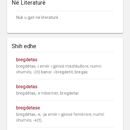
Në Literaturë
Nuk u gjet në literaturë
Shih edhe
bregdetas
bregdétas,-i 
emër i gjinisë mashkullore;
numri 
shumës;
 -(it) banor  i bregdetit, bregas.
bregdetas
bregdétas,-e 
mbiemër;
 bregdetar.
bregdetase
bregdétas,-e, -ja 
emër i gjinisë femërore;
numri 
shumës;
 -e(t).