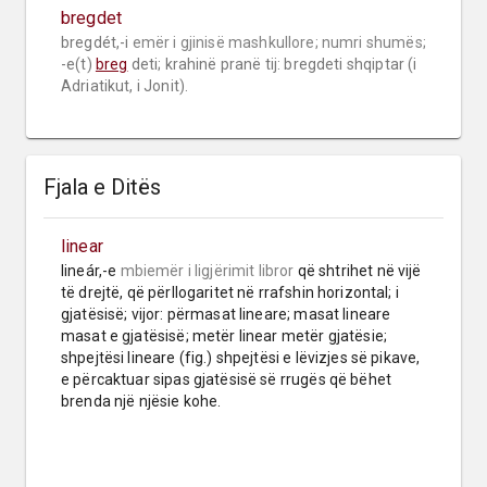
bregdet
bregdét,-i 
emër i gjinisë mashkullore;
numri shumës;
-e(t) 
breg
 deti; krahinë pranë tij: bregdeti shqiptar (i 
Adriatikut, i Jonit).
Fjala e Ditës
linear
lineár,-e 
mbiemër
i ligjërimit libror
 që shtrihet në vijë 
të drejtë, që përllogaritet në rrafshin horizontal; i 
gjatësisë; vijor: përmasat lineare; masat lineare 
masat e gjatësisë; metër linear metër gjatësie; 
shpejtësi lineare (fig.) shpejtësi e lëvizjes së pikave, 
e përcaktuar sipas gjatësisë së rrugës që bëhet 
brenda një njësie kohe.