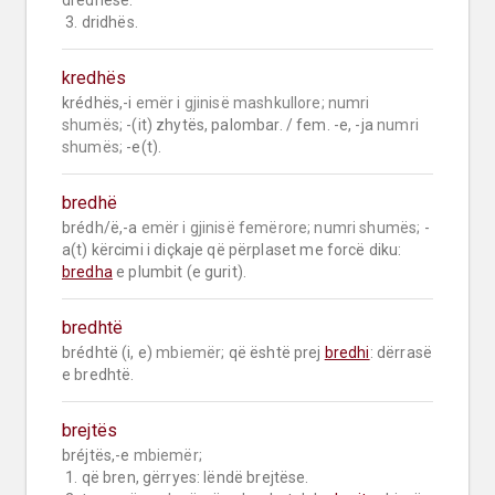
dredhëse.

 3. dridhës.
kredhës
krédhës,-i 
emër i gjinisë mashkullore;
numri 
shumës;
 -(it) zhytës, palombar. / fem. -e, -ja 
numri 
shumës;
 -e(t).
bredhë
brédh/ë,-a 
emër i gjinisë femërore;
numri shumës;
 -
a(t) kërcimi i diçkaje që përplaset me forcë diku: 
bredha
 e plumbit (e gurit).
bredhtë
brédhtë (i, e) 
mbiemër;
 që është prej 
bredhi
: dërrasë 
e bredhtë.
brejtës
bréjtës,-e 
mbiemër;
 1. që bren, gërryes: lëndë brejtëse.
