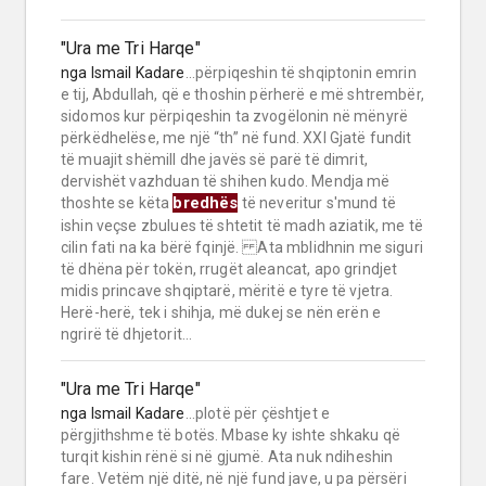
"Ura me Tri Harqe"
nga
Ismail Kadare
...përpiqeshin të shqiptonin emrin
e tij, Abdullah, që e thoshin përherë e më shtrembër,
sidomos kur përpiqeshin ta zvogëlonin në mënyrë
përkëdhelëse, me një “th” në fund. XXI Gjatë fundit
të muajit shëmill dhe javës së parë të dimrit,
dervishët vazhduan të shihen kudo. Mendja më
bredhës
thoshte se këta
të neveritur s'mund të
ishin veçse zbulues të shtetit të madh aziatik, me të
cilin fati na ka bërë fqinjë. Ata mblidhnin me siguri
të dhëna për tokën, rrugët aleancat, apo grindjet
midis princave shqiptarë, mëritë e tyre të vjetra.
Herë-herë, tek i shihja, më dukej se nën erën e
ngrirë të dhjetorit...
"Ura me Tri Harqe"
nga
Ismail Kadare
...plotë për çështjet e
përgjithshme të botës. Mbase ky ishte shkaku që
turqit kishin rënë si në gjumë. Ata nuk ndiheshin
fare. Vetëm një ditë, në një fund jave, u pa përsëri