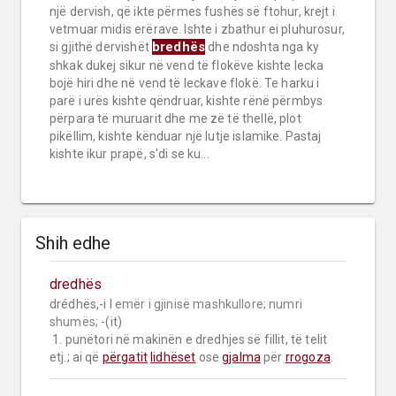
një dervish, që ikte përmes fushës së ftohur, krejt i
vetmuar midis erërave. Ishte i zbathur ei pluhurosur,
bredhës
si gjithë dervishët
dhe ndoshta nga ky
shkak dukej sikur në vend të flokëve kishte lecka
bojë hiri dhe në vend të leckave flokë. Te harku i
parë i urës kishte qëndruar, kishte rënë përmbys
përpara të muruarit dhe me zë të thellë, plot
pikëllim, kishte kënduar një lutje islamike. Pastaj
kishte ikur prapë, s'di se ku...
Shih edhe
dredhës
drédhës,-i I 
emër i gjinisë mashkullore;
numri 
shumës;
 -(it)

 1. punëtori në makinën e dredhjes së fillit, të telit 
etj.; ai që 
përgatit
lidhëset
 ose 
gjalma
 për 
rrogoza
.