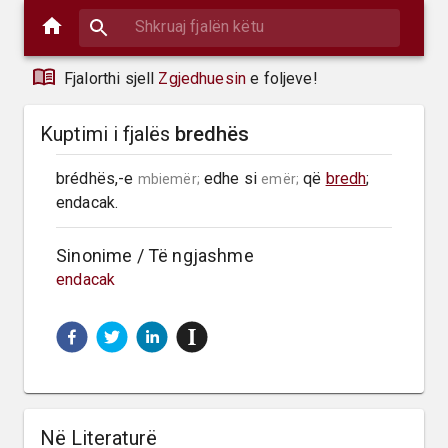
Fjalorthi sjell
Zgjedhuesin
e foljeve!
Kuptimi i fjalës
bredhës
brédhës,-e 
 edhe si 
 që 
bredh
; 
mbiemër;
emër;
endacak.
Sinonime / Të ngjashme
endacak
Në Literaturë