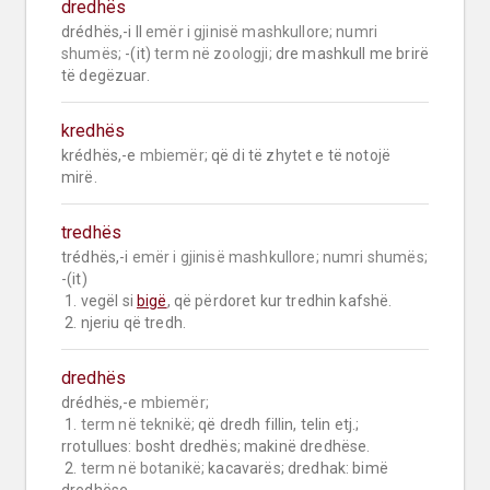
dredhës
drédhës,-i II 
emër i gjinisë mashkullore;
numri 
shumës;
 -(it) 
term në zoologji;
 dre mashkull me brirë 
të degëzuar.
kredhës
krédhës,-e 
mbiemër;
 që di të zhytet e të notojë 
mirë.
tredhës
trédhës,-i 
emër i gjinisë mashkullore;
numri shumës;
-(it)

 1. vegël si 
bigë
, që përdoret kur tredhin kafshë.

 2. njeriu që tredh.
dredhës
drédhës,-e 
mbiemër;
 1. 
term në teknikë;
 që dredh fillin, telin etj.; 
rrotullues: bosht dredhës; makinë dredhëse.

 2. 
term në botanikë;
 kacavarës; dredhak: bimë 