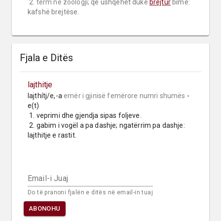
 2. 
term në zoologji;
 që ushqehet duke 
brejtur
 bimë: 
kafshë brejtëse.
Fjala e Ditës
lajthitje
lajthítj/e,-a 
emër i gjinisë femërore
numri shumës
 -
e(t)

 1. veprimi dhe gjendja sipas foljeve.

 2. gabim i vogël a pa dashje; ngatërrim pa dashje: 
lajthitje e rastit.
Email-i Juaj
Do të pranoni fjalën e ditës në email-in tuaj
ABONOHU