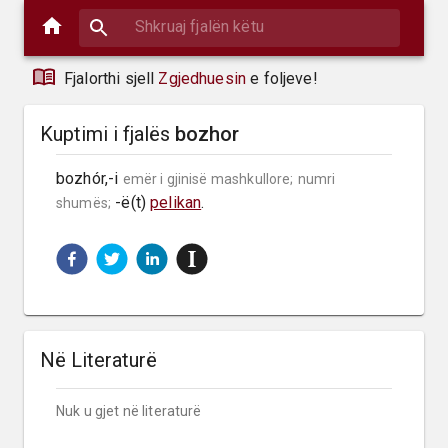
Fjalorthi sjell
Zgjedhuesin
e foljeve!
Kuptimi i fjalës
bozhor
bozhór,-i 
emër i gjinisë mashkullore;
numri 
 -ë(t) 
pelikan
.
shumës;
Në Literaturë
Nuk u gjet në literaturë