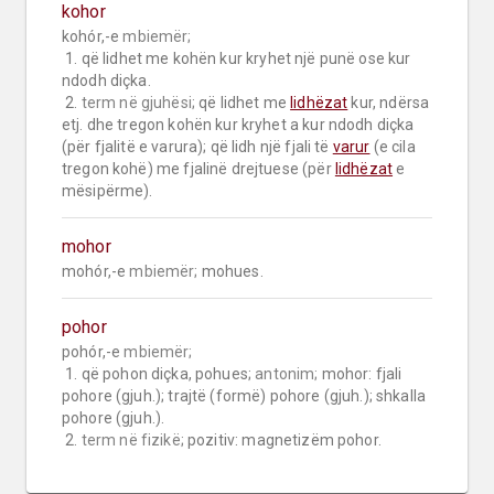
kohor
kohór,-e 
mbiemër;
 1. që lidhet me kohën kur kryhet një punë ose kur 
ndodh diçka.

 2. 
term në gjuhësi;
 që lidhet me 
lidhëzat
 kur, ndërsa 
etj. dhe tregon kohën kur kryhet a kur ndodh diçka 
(për fjalitë e varura); që lidh një fjali të 
varur
 (e cila 
tregon kohë) me fjalinë drejtuese (për 
lidhëzat
 e 
mësipërme).
mohor
mohór,-e 
mbiemër;
 mohues.
pohor
pohór,-e 
mbiemër;
 1. që pohon diçka, pohues; 
antonim;
 mohor: fjali 
pohore (gjuh.); trajtë (formë) pohore (gjuh.); shkalla 
pohore (gjuh.).

 2. 
term në fizikë;
 pozitiv: magnetizëm pohor.