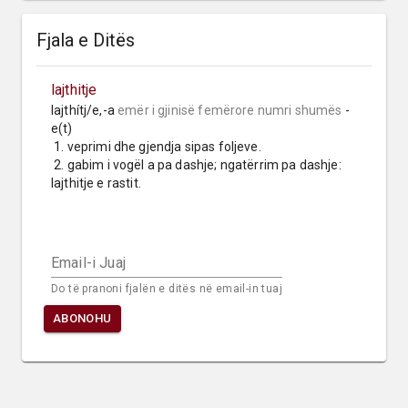
Fjala e Ditës
lajthitje
lajthítj/e,-a 
emër i gjinisë femërore
numri shumës
 -
e(t)

 1. veprimi dhe gjendja sipas foljeve.

 2. gabim i vogël a pa dashje; ngatërrim pa dashje: 
lajthitje e rastit.
Email-i Juaj
Do të pranoni fjalën e ditës në email-in tuaj
ABONOHU