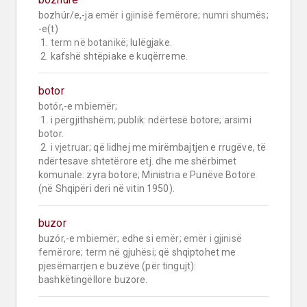
bozhúr/e,-ja 
emër i gjinisë femërore;
numri shumës;
-e(t)

 1. 
term në botanikë;
 lulëgjake.

 2. kafshë shtëpiake e kuqërreme.
botor
botór,-e 
mbiemër;
 1. i përgjithshëm; publik: ndërtesë botore; arsimi 
botor.

 2. 
i vjetruar;
 që lidhej me mirëmbajtjen e rrugëve, të 
ndërtesave shtetërore etj. dhe me shërbimet 
komunale: zyra botore; Ministria e Punëve Botore 
(në Shqipëri deri në vitin 1950).
buzor
buzór,-e 
mbiemër;
 edhe si 
emër;
emër i gjinisë 
femërore;
term në gjuhësi;
 që shqiptohet me 
pjesëmarrjen e buzëve (për tingujt): 
bashkëtingëllore buzore.