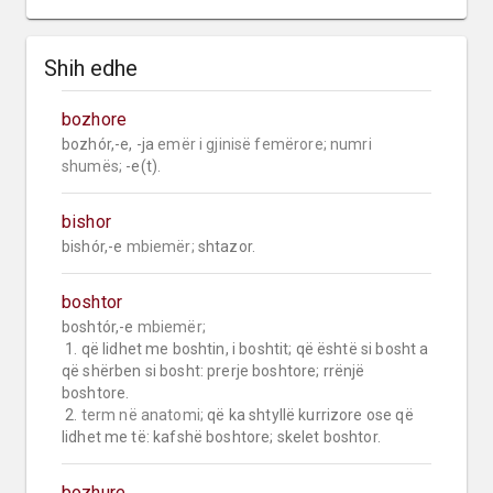
Shih edhe
bozhore
bozhór,-e, -ja 
emër i gjinisë femërore;
numri 
shumës;
 -e(t).
bishor
bishór,-e 
mbiemër;
 shtazor.
boshtor
boshtór,-e 
mbiemër;
 1. që lidhet me boshtin, i boshtit; që është si bosht a 
që shërben si bosht: prerje boshtore; rrënjë 
boshtore.

 2. 
term në anatomi;
 që ka shtyllë kurrizore ose që 
lidhet me të: kafshë boshtore; skelet boshtor.
bozhure