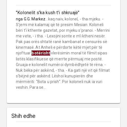
"Kolonelit s'ka kush t'i shkruajë"
nga
G.G. Markez
...kaq naiv, kolonel, - tha mjeku. -
S'jemi më kalamaj që të presim Mesian. Koloneli
bëri t'i kthente gazetat, por mjeku s'pranoi. - Merrini
me vete, - i tha. - Lexojini sonte e m'i ktheni nesër.
Pak pas orës shtatë ranë kambanat e censurës së
kinemasë. At Anheli e përdorte këtë mjet për të
botërisht
njoftuar
vlerësimin moral të filmit sipas
listës klasifikuese që merrte përmuaj me postë.
Gruaja e kolonelit numëroi dymbëdhjetë të rëna. -
Nuk bëka për askënd, - tha. - Ka gati një vit që filmat
s'bëjnë për askënd. Lëshoi kunupierën dhe
mërmëriti: "Bota u prish". Por koloneli nuk ia vuri
veshin. Para se...
Shih edhe