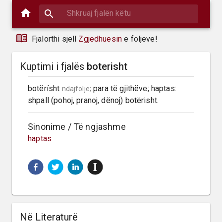
Fjalorthi sjell
Zgjedhuesin
e foljeve!
Kuptimi i fjalës
boterisht
botërísht 
 para të gjithëve; haptas: 
ndajfolje;
shpall (pohoj, pranoj, dënoj) botërisht.
Sinonime / Të ngjashme
haptas
Në Literaturë