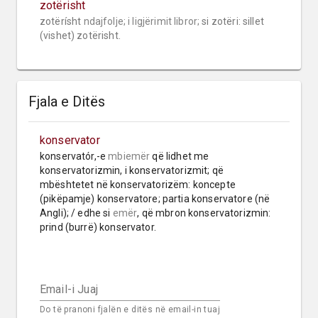
zotërisht
zotërísht 
ndajfolje;
i ligjërimit libror;
 si zotëri: sillet 
(vishet) zotërisht.
Fjala e Ditës
konservator
konservatór,-e 
mbiemër
 që lidhet me 
konservatorizmin, i konservatorizmit; që 
mbështetet në konservatorizëm: koncepte 
(pikëpamje) konservatore; partia konservatore (në 
Angli); / edhe si 
emër
, që mbron konservatorizmin: 
prind (burrë) konservator.
Email-i Juaj
Do të pranoni fjalën e ditës në email-in tuaj