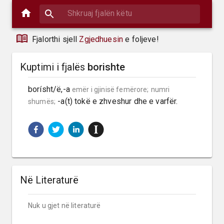
Fjalorthi sjell
Zgjedhuesin
e foljeve!
Kuptimi i fjalës
borishte
borísht/ë,-a 
emër i gjinisë femërore;
numri 
 -a(t) tokë e zhveshur dhe e varfër.
shumës;
Në Literaturë
Nuk u gjet në literaturë