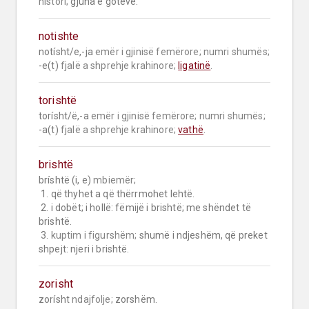
histori;
 gjuha e gotëve.
notishte
notísht/e,-ja 
emër i gjinisë femërore;
numri shumës;
-e(t) 
fjalë a shprehje krahinore;
ligatinë
.
torishtë
torísht/ë,-a 
emër i gjinisë femërore;
numri shumës;
-a(t) 
fjalë a shprehje krahinore;
vathë
.
brishtë
bríshtë (i, e) 
mbiemër;
 1. që thyhet a që thërrmohet lehtë.

 2. i dobët; i hollë: fëmijë i brishtë; me shëndet të 
brishtë.

 3. 
kuptim i figurshëm;
 shumë i ndjeshëm, që preket 
shpejt: njeri i brishtë.
zorisht
zorísht 
ndajfolje;
 zorshëm.