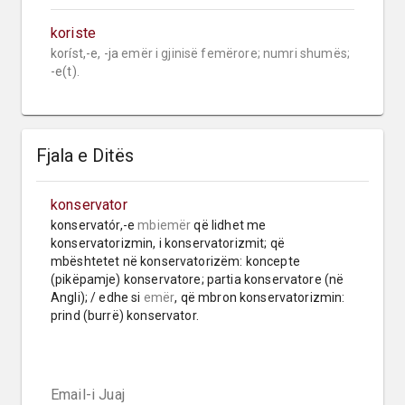
koriste
koríst,-e, -ja 
emër i gjinisë femërore;
numri shumës;
-e(t).
Fjala e Ditës
konservator
konservatór,-e 
mbiemër
 që lidhet me 
konservatorizmin, i konservatorizmit; që 
mbështetet në konservatorizëm: koncepte 
(pikëpamje) konservatore; partia konservatore (në 
Angli); / edhe si 
emër
, që mbron konservatorizmin: 
prind (burrë) konservator.
Email-i Juaj