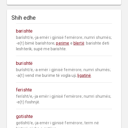
Shih edhe
barishte
barísht/e,-ja 
emër i gjinisë femërore;
numri shumës;
-e(t) bimë barishtore; 
perime
 e 
blertë
: barishte deti 
leshterik; supë me barishte.
burishtë
burísht/ë,-a 
emër i gjinisë femërore;
numri shumës;
-a(t) vend me burime të vogla uji; 
ligatinë
.
ferishte
ferísht/e,-ja 
emër i gjinisë femërore;
numri shumës;
-e(t) foshnjë.
gotishte
gotísht/e,-ja 
emër i gjinisë femërore;
term në 