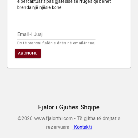
e përcaktuar sipas gjatësisë së rrugës që bëhet 
brenda një njësie kohe.
Email-i Juaj
Do të pranoni fjalën e ditës në email-in tuaj
ABONOHU
Fjalor i Gjuhës Shqipe
©2026
www.fjalorthi.com - Të gjitha të drejtat e
rezervuara
Kontakti