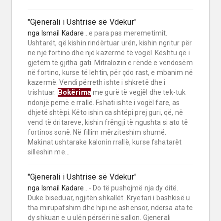
"Gjenerali i Ushtrisë së Vdekur"
nga
Ismail Kadare
...e para pas meremetimit.
Ushtarët, që kishin rindërtuar urën, kishin ngritur për
ne një fortino dhe një kazermë të vogël. Kështu që i
gjetëm të gjitha gati. Mitralozin e rëndë e vendosëm
në fortino, kurse të lehtin, për çdo rast, e mbanim në
kazermë. Vendi përreth ishte i shkretë dhe i
Bokërima
trishtuar.
me gurë të vegjël dhe tek-tuk
ndonjë pemë e rrallë. Fshati ishte i vogël fare, as
dhjetë shtëpi. Këto ishin ca shtëpi prej guri, që, në
vend të dritareve, kishin frëngji të ngushta si ato të
fortinos sonë. Në fillim mërziteshim shumë.
Makinat ushtarake kalonin rrallë, kurse fshatarët
silleshin me...
"Gjenerali i Ushtrisë së Vdekur"
nga
Ismail Kadare
...- Do të pushojmë nja dy ditë.
Duke biseduar, ngjitën shkallët. Kryetari i bashkisë u
tha mirupafshim dhe hipi në ashensor, ndërsa ata të
dy shkuan e u ulën përsëri në sallon. Gjenerali