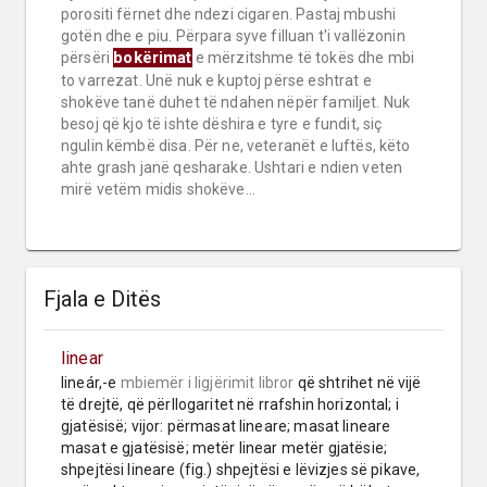
porositi fërnet dhe ndezi cigaren. Pastaj mbushi
gotën dhe e piu. Përpara syve filluan t'i vallëzonin
bokërimat
përsëri
e mërzitshme të tokës dhe mbi
to varrezat. Unë nuk e kuptoj përse eshtrat e
shokëve tanë duhet të ndahen nëpër familjet. Nuk
besoj që kjo të ishte dëshira e tyre e fundit, siç
ngulin këmbë disa. Për ne, veteranët e luftës, këto
ahte grash janë qesharake. Ushtari e ndien veten
mirë vetëm midis shokëve...
Fjala e Ditës
linear
lineár,-e 
mbiemër
i ligjërimit libror
 që shtrihet në vijë 
të drejtë, që përllogaritet në rrafshin horizontal; i 
gjatësisë; vijor: përmasat lineare; masat lineare 
masat e gjatësisë; metër linear metër gjatësie; 
shpejtësi lineare (fig.) shpejtësi e lëvizjes së pikave, 