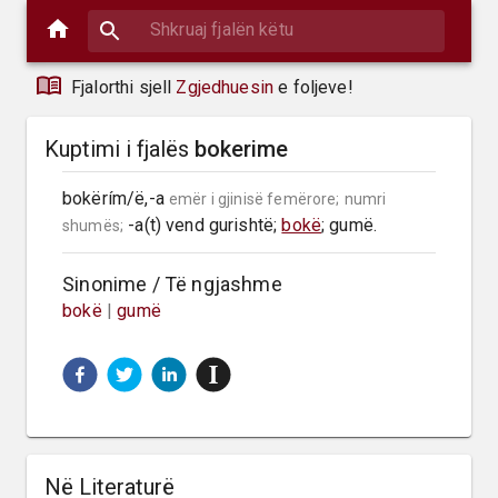
Fjalorthi sjell
Zgjedhuesin
e foljeve!
Kuptimi i fjalës
bokerime
bokërím/ë,-a 
emër i gjinisë femërore;
numri 
 -a(t) vend gurishtë; 
bokë
; gumë.
shumës;
Sinonime / Të ngjashme
bokë
|
gumë
Në Literaturë