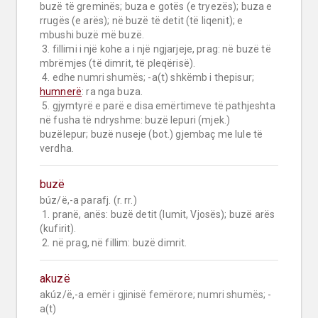
buzë të greminës; buza e gotës (e tryezës); buza e 
rrugës (e arës); në buzë të detit (të liqenit); e 
mbushi buzë më buzë.

 3. fillimi i një kohe a i një ngjarjeje, prag: në buzë të 
mbrëmjes (të dimrit, të pleqërisë).

 4. edhe 
numri shumës;
 -a(t) shkëmb i thepisur; 
humnerë
: ra nga buza.

 5. gjymtyrë e parë e disa emërtimeve të pathjeshta 
në fusha të ndryshme: buzë lepuri (mjek.) 
buzëlepur; buzë nuseje (bot.) gjembaç me lule të 
verdha.
buzë
búz/ë,-a parafj. (r. rr.)

 1. pranë, anës: buzë detit (lumit, Vjosës); buzë arës 
(kufirit).

 2. në prag, në fillim: buzë dimrit.
akuzë
akúz/ë,-a 
emër i gjinisë femërore;
numri shumës;
 -
a(t)
