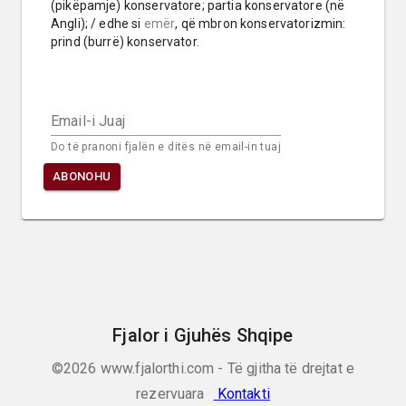
(pikëpamje) konservatore; partia konservatore (në 
Angli); / edhe si 
emër
, që mbron konservatorizmin: 
prind (burrë) konservator.
Email-i Juaj
Do të pranoni fjalën e ditës në email-in tuaj
ABONOHU
Fjalor i Gjuhës Shqipe
©2026
www.fjalorthi.com - Të gjitha të drejtat e
rezervuara
Kontakti