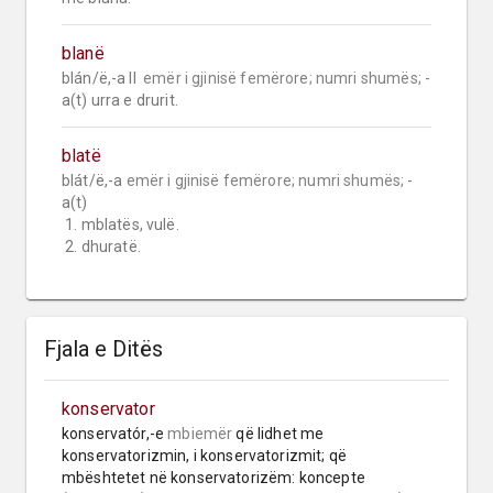
blanë
blán/ë,-a II  
emër i gjinisë femërore;
numri shumës;
 -
a(t) urra e drurit.
blatë
blát/ë,-a 
emër i gjinisë femërore;
numri shumës;
 -
a(t)

 1. mblatës, vulë.

 2. dhuratë.
Fjala e Ditës
konservator
konservatór,-e 
mbiemër
 që lidhet me 
konservatorizmin, i konservatorizmit; që 
mbështetet në konservatorizëm: koncepte 