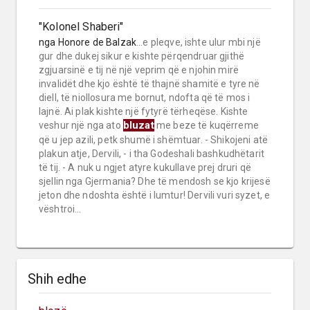
"Kolonel Shaberi"
nga
Honore de Balzak
...e pleqve, ishte ulur mbi një
gur dhe dukej sikur e kishte përqendruar gjithë
zgjuarsinë e tij në një veprim që e njohin mirë
invalidët dhe kjo është të thajnë shamitë e tyre në
diell, të niollosura me bornut, ndofta që të mos i
lajnë. Ai plak kishte një fytyrë tërheqëse. Kishte
bluzat
veshur një nga ato
me beze të kuqërreme
që u jep azili, petk shumë i shëmtuar. - Shikojeni atë
plakun atje, Dervili, - i tha Godeshali bashkudhëtarit
të tij. - A nuk u ngjet atyre kukullave prej druri që
sjellin nga Gjermania? Dhe të mendosh se kjo krijesë
jeton dhe ndoshta është i lumtur! Dervili vuri syzet, e
vështroi...
Shih edhe