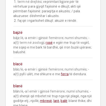
 1. 
term në drejtësi;
 veprimtari ligjore për të 
vërtetuar para gjyqit fajësinë e dikujt; akti që 
përmban fajësinë: paraqitja e akuzës; / pala 
akuzuese: dëshmitar i akuzës.

 2. faj që i ngarkohet dikujt: akuzë e rëndë.
bajzë
bájz/ë,-a 
emër i gjinisë femërore;
numri shumës;
 -
a(t) 
term në zoologji;
rosë
 e egër me trup të vogël, 
me sqep e me bark të bardhë, që rron buzë ujërave; 
balushë.
blacë
blác/ë,-a 
emër i gjinisë femërore;
numri shumës;
 -
a(t) pyll i ulët, me shkurre e me 
ferra
 të dendura.
blanë
blán/ë,-a I 
emër i gjinisë femërore;
numri shumës;
 -
a(t) shenjë që mbetet në trup nga një plagë, nga një 
goditje etj.; njollë, 
mbresë
; 
larë
, 
balë
: blanë thike; dhi 
me blana.