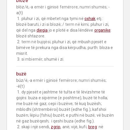
blozë
blóz/ë,-a 
emër i gjinisë femërore;
numri shumës;
 -
a(t)

 1. pluhur i zi, që mbetet nga tymi në 
oxhak
 etj.: 
blozë baruti; i zi si blozë; / 
term në kimi;
 pluhur i zi, 
që del nga 
djegia
 jo e plotë e disa lëndëve 
organike
: 
blozë shtazore.

 2. 
term në bujqësi;
 pluhur i zi, që mbush pjesët e 
bimëve të prekura nga disa kërpudha; purth: bloza e 
misrit.

 3. si 
mbiemër;
 shumë i zi.
buzë
búz/ë,-a 
emër i gjinisë femërore;
numri shumës;
-ë(t)

 1. dy pjesët e jashtme të tulta e të lëvizshme të 
gojës: buza e sipërme (e poshtme); buzë të holla; 
me buzë në gaz; cepi i buzëve; të kuq buzësh; 
mblodhi (shtrembëroi) buzët (edhe fig.); kafshoi 
buzën; lëpiu (fshiu) buzët; e puthi në buzë; vë buzën 
në gaz buzëqesh;  i qeshi buza (edhe fig.).

 2. skaji i një sendi, 
zgrip
, anë; vijë, kufi; 
breg
: në 