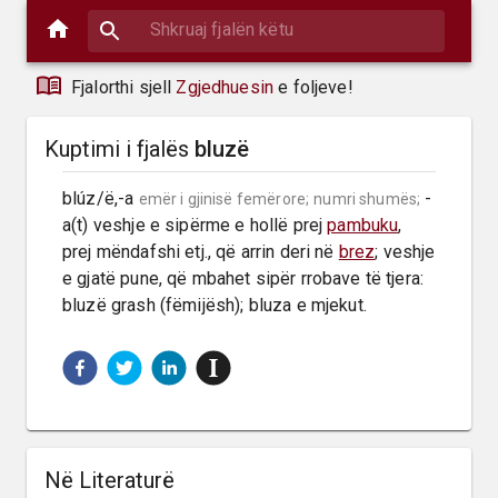
Fjalorthi sjell
Zgjedhuesin
e foljeve!
Kuptimi i fjalës
bluzë
blúz/ë,-a 
 -
emër i gjinisë femërore;
numri shumës;
a(t) veshje e sipërme e hollë prej 
pambuku
, 
prej mëndafshi etj., që arrin deri në 
brez
; veshje 
e gjatë pune, që mbahet sipër rrobave të tjera: 
bluzë grash (fëmijësh); bluza e mjekut.
Në Literaturë