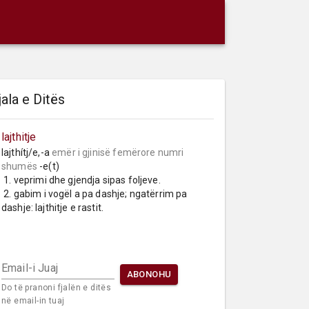
jala e Ditës
lajthitje
lajthítj/e,-a 
emër i gjinisë femërore
numri 
shumës
 -e(t)

 1. veprimi dhe gjendja sipas foljeve.

 2. gabim i vogël a pa dashje; ngatërrim pa 
dashje: lajthitje e rastit.
Email-i Juaj
ABONOHU
Do të pranoni fjalën e ditës
në email-in tuaj