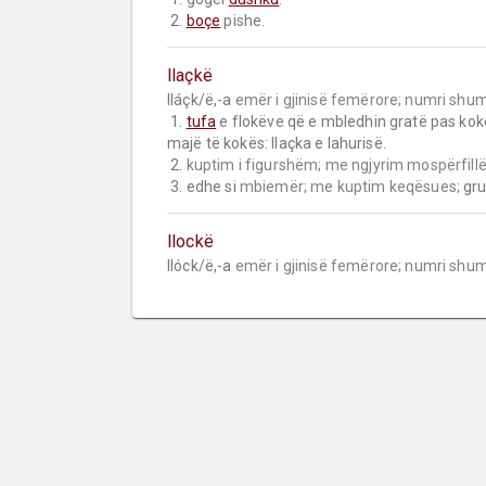
 2. 
boçe
 pishe.
llaçkë
lláçk/ë,-a 
emër i gjinisë femërore;
numri shum
 1. 
tufa
 e flokëve që e mbledhin gratë pas kok
majë të kokës: llaçka e lahurisë.

 2. 
kuptim i figurshëm;
me ngjyrim mospërfillë
 3. edhe si 
mbiemër;
me kuptim keqësues;
 gr
llockë
llóck/ë,-a 
emër i gjinisë femërore;
numri shum