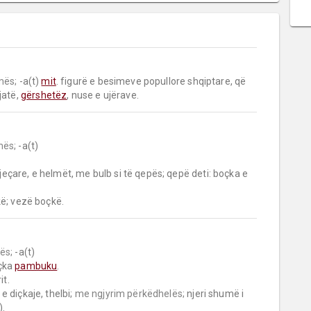
mës;
 -a(t) 
mit
. figurë e besimeve popullore shqiptare, që 
atë, 
gërshetëz
, nuse e ujërave.
mës;
 -a(t)

are, e helmët, me bulb si të qepës; qepë deti: boçka e 
kë; vezë boçkë.
ës;
 -a(t)

çka 
pambuku
.

 diçkaje, thelbi; 
me ngjyrim përkëdhelës;
 njeri shumë i 
).