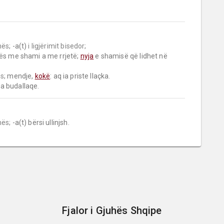
ës;
 -a(t) 
i ligjërimit bisedor;
ës me shami a me rrjetë; 
nyja
 e shamisë që lidhet në 
s;
 mendje, 
kokë
: aq ia priste llaçka.

ua budallaqe.
ës;
 -a(t) bërsi ullinjsh.
Fjalor i Gjuhës Shqipe