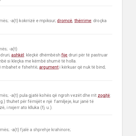
mës;
 -a(t) kokrrizë e mpiksur; 
dromcë
, 
thërrime
: droçka 
mës;
 -a(t)

 druri; 
ashkël
: kleçkë dhëmbësh 
fije
 druri për të pastruar 
mbë si kleçka me këmbë shumë të holla.

që mbahet e fshehtë; 
argument
 i kërkuar që nuk të bind; 
mës;
 -a(t) pula gjatë kohës që ngroh vezët dhe rrit 
zogjtë
: 
ig.) thuhet për fëmijët e një  familjeje, kur janë të 
 i nxjerr ato klluka (fj. u.).
umës;
 -a(t) 
fjalë a shprehje krahinore;