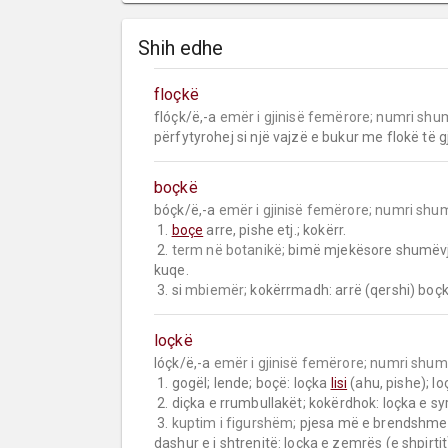
Shih edhe
floçkë
flóçk/ë,-a 
emër i gjinisë femërore;
numri shu
përfytyrohej si një vajzë e bukur me flokë të gj
boçkë
bóçk/ë,-a 
emër i gjinisë femërore;
numri shu
 1. 
boçe
 arre, pishe etj.; kokërr.

 2. 
term në botanikë;
 bimë mjekësore shumëvjeç
kuqe.

 3. si 
mbiemër;
 kokërrmadh: arrë (qershi) boç
loçkë
lóçk/ë,-a 
emër i gjinisë femërore;
numri shum
 1. gogël; lende; boçë: loçka 
lisi
 (ahu, pishe); lo
 2. diçka e rrumbullakët; kokërdhok: loçka e syrit.

 3. 
kuptim i figurshëm;
 pjesa më e brendshme e
dashur e i shtrenjtë: loçka e zemrës (e shpirtit