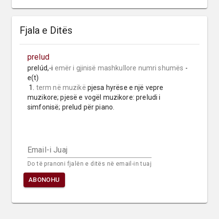
Fjala e Ditës
prelud
prelúd,-i 
emër i gjinisë mashkullore
numri shumës
 -
e(t)

 1. 
term në muzikë
 pjesa hyrëse e një vepre 
muzikore; pjesë e vogël muzikore: preludi i 
simfonisë; prelud për piano.
Email-i Juaj
Do të pranoni fjalën e ditës në email-in tuaj
ABONOHU