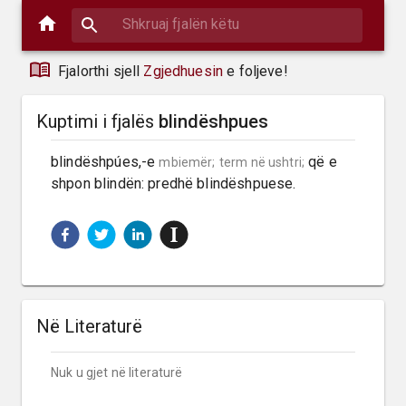
Fjalorthi sjell
Zgjedhuesin
e foljeve!
Kuptimi i fjalës
blindëshpues
blindëshpúes,-e 
 që e 
mbiemër;
term në ushtri;
shpon blindën: predhë blindëshpuese.
Në Literaturë
Nuk u gjet në literaturë