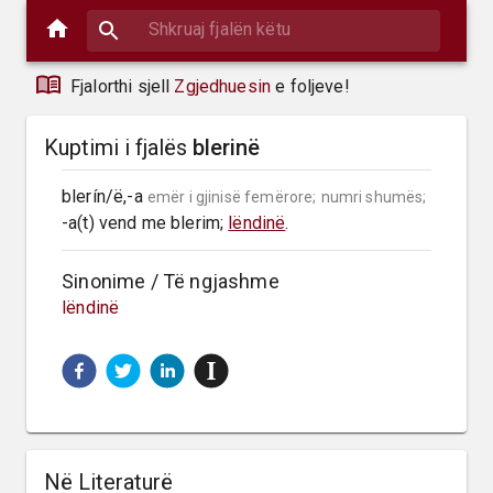
Fjalorthi sjell
Zgjedhuesin
e foljeve!
Kuptimi i fjalës
blerinë
blerín/ë,-a 
emër i gjinisë femërore;
numri shumës;
-a(t) vend me blerim; 
lëndinë
.
Sinonime / Të ngjashme
lëndinë
Në Literaturë