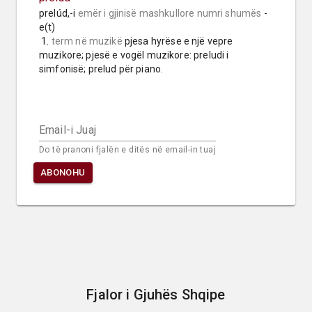
prelúd,-i 
emër i gjinisë mashkullore
numri shumës
 -
e(t)

 1. 
term në muzikë
 pjesa hyrëse e një vepre 
muzikore; pjesë e vogël muzikore: preludi i 
simfonisë; prelud për piano.
Email-i Juaj
Do të pranoni fjalën e ditës në email-in tuaj
ABONOHU
Fjalor i Gjuhës Shqipe