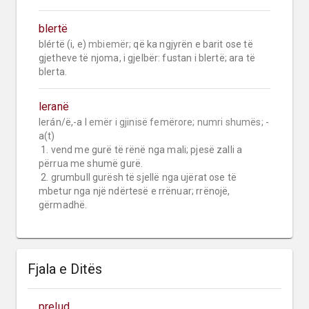
blertë
blértë (i, e) 
mbiemër;
 që ka ngjyrën e barit ose të 
gjetheve të njoma, i gjelbër: fustan i blertë; ara të 
blerta.
leranë
lerán/ë,-a I 
emër i gjinisë femërore;
numri shumës;
 -
a(t)

 1. vend me gurë të rënë nga mali; pjesë zalli a 
përrua me shumë gurë.

 2. grumbull gurësh të sjellë nga ujërat ose të 
mbetur nga një ndërtesë e rrënuar; rrënojë, 
gërmadhë.
Fjala e Ditës
prelud