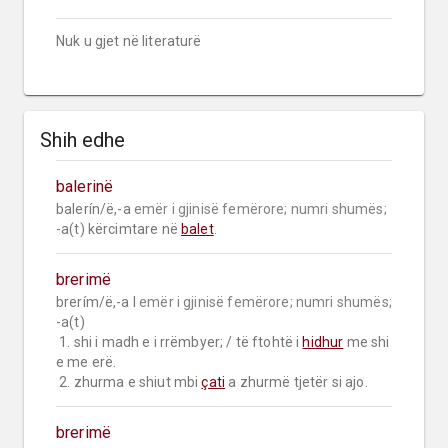
Nuk u gjet në literaturë
Shih edhe
balerinë
balerín/ë,-a 
emër i gjinisë femërore;
numri shumës;
-a(t) kërcimtare në 
balet
.
brerimë
brerím/ë,-a I 
emër i gjinisë femërore;
numri shumës;
-a(t)

 1. shi i madh e i rrëmbyer; / të ftohtë i 
hidhur
 me shi 
e me erë.

 2. zhurma e shiut mbi 
çati
 a zhurmë tjetër si ajo.
brerimë