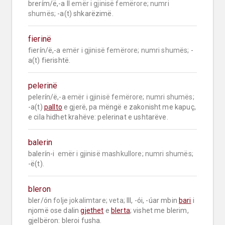
brerím/ë,-a II 
emër i gjinisë femërore;
numri 
shumës;
 -a(t) shkarëzimë.
fierinë
fierín/ë,-a 
emër i gjinisë femërore;
numri shumës;
 -
a(t) fierishtë.
pelerinë
pelerín/ë,-a 
emër i gjinisë femërore;
numri shumës;
-a(t) 
pallto
 e gjerë, pa mëngë e zakonisht me kapuç, 
e cila hidhet krahëve: pelerinat e ushtarëve.
balerin
balerín-i  
emër i gjinisë mashkullore;
numri shumës;
-ë(t).
bleron
bler/ón 
folje jokalimtare;
veta;
 III, -ói, -úar mbin 
bari
 i 
njomë ose dalin 
gjethet
 e 
blerta
; vishet me blerim, 
gjelbëron: bleroi fusha.