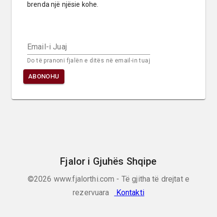
brenda një njësie kohe.
Email-i Juaj
Do të pranoni fjalën e ditës në email-in tuaj
ABONOHU
Fjalor i Gjuhës Shqipe
©2026
www.fjalorthi.com - Të gjitha të drejtat e
rezervuara
Kontakti