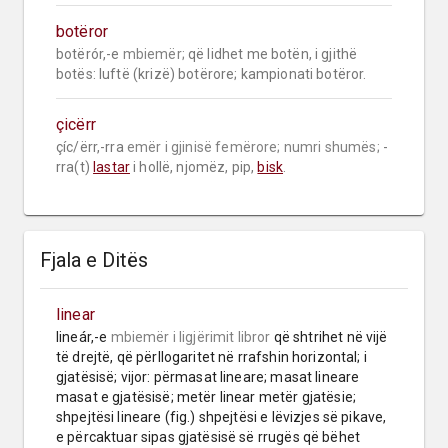
botëror
botërór,-e 
mbiemër;
 që lidhet me botën, i gjithë 
botës: luftë (krizë) botërore; kampionati botëror.
çicërr
çíc/ërr,-rra 
emër i gjinisë femërore;
numri shumës;
 -
rra(t) 
lastar
 i hollë, njomëz, pip, 
bisk
.
Fjala e Ditës
linear
lineár,-e 
mbiemër
i ligjërimit libror
 që shtrihet në vijë 
të drejtë, që përllogaritet në rrafshin horizontal; i 
gjatësisë; vijor: përmasat lineare; masat lineare 
masat e gjatësisë; metër linear metër gjatësie; 
shpejtësi lineare (fig.) shpejtësi e lëvizjes së pikave, 
e përcaktuar sipas gjatësisë së rrugës që bëhet 