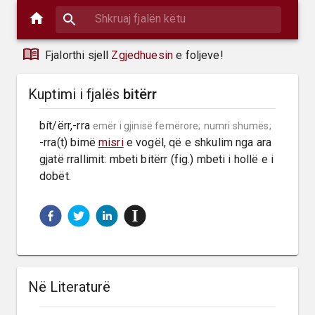
Fjalorthi sjell
Zgjedhuesin
e foljeve!
Kuptimi i fjalës
bitërr
bít/ërr,-rra 
emër i gjinisë femërore;
numri shumës;
-rra(t) bimë 
misri
 e vogël, që e shkulim nga ara 
gjatë rrallimit: mbeti bitërr (fig.) mbeti i hollë e i 
dobët.
Në Literaturë