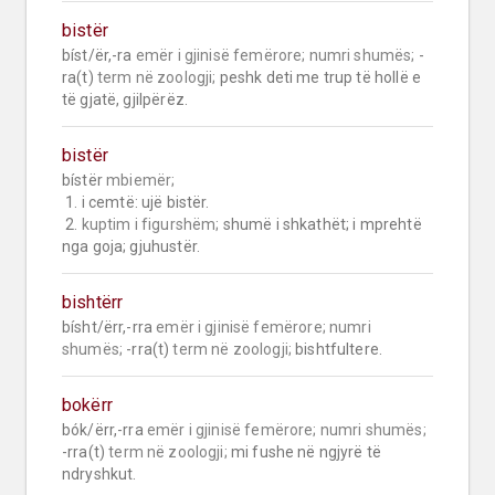
bistër
bíst/ër,-ra 
emër i gjinisë femërore;
numri shumës;
 -
ra(t) 
term në zoologji;
 peshk deti me trup të hollë e 
të gjatë, gjilpërëz.
bistër
bístër 
mbiemër;
 1. i cemtë: ujë bistër.

 2. 
kuptim i figurshëm;
 shumë i shkathët; i mprehtë 
nga goja; gjuhustër.
bishtërr
bísht/ërr,-rra 
emër i gjinisë femërore;
numri 
shumës;
 -rra(t) 
term në zoologji;
 bishtfultere.
bokërr
bók/ërr,-rra 
emër i gjinisë femërore;
numri shumës;
-rra(t) 
term në zoologji;
 mi fushe në ngjyrë të 
ndryshkut.