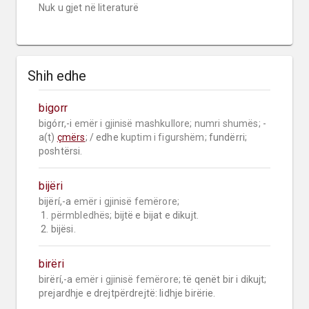
Nuk u gjet në literaturë
Shih edhe
bigorr
bigórr,-i 
emër i gjinisë mashkullore;
numri shumës;
 -
a(t) 
çmërs
; / edhe 
kuptim i figurshëm;
 fundërri; 
poshtërsi.
bijëri
bijërí,-a 
emër i gjinisë femërore;
 1. 
përmbledhës;
 bijtë e bijat e dikujt.

 2. bijësi.
birëri
birërí,-a 
emër i gjinisë femërore;
 të qenët bir i dikujt; 
prejardhje e drejtpërdrejtë: lidhje birërie.