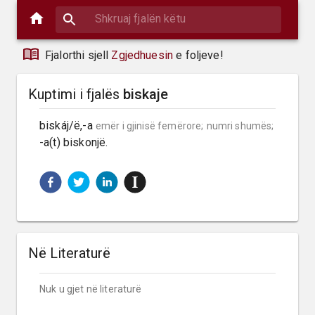
Fjalorthi sjell
Zgjedhuesin
e foljeve!
Kuptimi i fjalës
biskaje
biskáj/ë,-a 
emër i gjinisë femërore;
numri shumës;
-a(t) biskonjë.
Në Literaturë
Nuk u gjet në literaturë