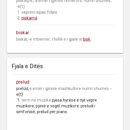
piskátj/e,-a 
emër i gjinisë femërore;
numri shumës;
-e(t)

 1. veprimi sipas foljes.

 2. 
piskamë
.
biskar
biskár,-e 
mbiemër;
 i hollë e i gjatë si 
bisk
.
Fjala e Ditës
prelud
prelúd,-i 
emër i gjinisë mashkullore
numri shumës
 -
e(t)

 1. 
term në muzikë
 pjesa hyrëse e një vepre 
muzikore; pjesë e vogël muzikore: preludi i 
simfonisë; prelud për piano.