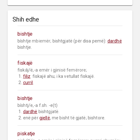
Shih edhe
bishtje
bíshtje 
mbiemër;
 bishtgjatë (për disa pemë): 
dardhë
bishtje.
fiskajë
fiskáj/ë,-a 
emër i gjinisë femërore;
 1. 
filiz
: fiskajë ahu; i ka vetullat fiskajë.

 2. 
curril
.
bishtje
bíshtj/e,-a f.sh. -e(t)

 1. 
dardhë
 bishtgjatë.

 2. enë për 
gjellë
, me bisht të gjatë; bishtore.
piskatje