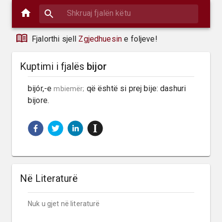
Fjalorthi sjell
Zgjedhuesin
e foljeve!
Kuptimi i fjalës
bijor
bijór,-e 
 që është si prej bije: dashuri 
mbiemër;
bijore.
Në Literaturë
Nuk u gjet në literaturë