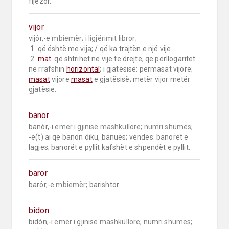
fijezor.
vijor
vijór,-e 
mbiemër;
i ligjërimit libror;
 1. që është me vija; / që ka trajtën e një vije.

 2. 
mat
. që shtrihet në vijë të drejtë, që përllogaritet 
në rrafshin 
horizontal
; i gjatësisë: përmasat vijore; 
masat
 vijore 
masat
 e gjatësisë; metër vijor metër 
gjatësie.
banor
banór,-i 
emër i gjinisë mashkullore;
numri shumës;
-ë(t) ai që banon diku, banues; vendës: banorët e 
lagjes; banorët e pyllit kafshët e shpendët e pyllit.
baror
barór,-e 
mbiemër;
 barishtor.
bidon
bidón,-i 
emër i gjinisë mashkullore;
numri shumës;