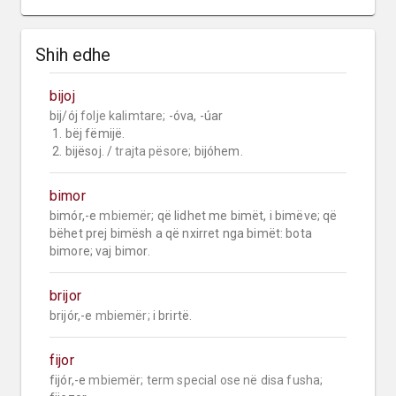
Shih edhe
bijoj
bij/ój 
folje kalimtare;
 -óva, -úar

 1. bëj fëmijë.

 2. bijësoj. / 
trajta pësore;
 bijóhem.
bimor
bimór,-e 
mbiemër;
 që lidhet me bimët, i bimëve; që 
bëhet prej bimësh a që nxirret nga bimët: bota 
bimore; vaj bimor.
brijor
brijór,-e 
mbiemër;
 i brirtë.
fijor
fijór,-e 
mbiemër;
term special ose në disa fusha;