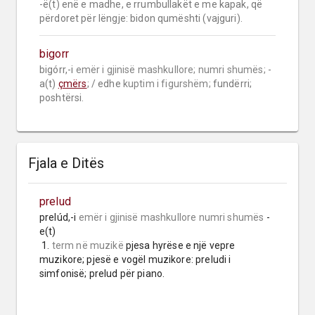
-ë(t) enë e madhe, e rrumbullakët e me kapak, që 
përdoret për lëngje: bidon qumështi (vajguri).
bigorr
bigórr,-i 
emër i gjinisë mashkullore;
numri shumës;
 -
a(t) 
çmërs
; / edhe 
kuptim i figurshëm;
 fundërri; 
poshtërsi.
Fjala e Ditës
prelud
prelúd,-i 
emër i gjinisë mashkullore
numri shumës
 -
e(t)

 1. 
term në muzikë
 pjesa hyrëse e një vepre 
muzikore; pjesë e vogël muzikore: preludi i 
simfonisë; prelud për piano.