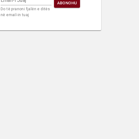
Email-i Juaj
ABONOHU
Do të pranoni fjalën e ditës
në email-in tuaj