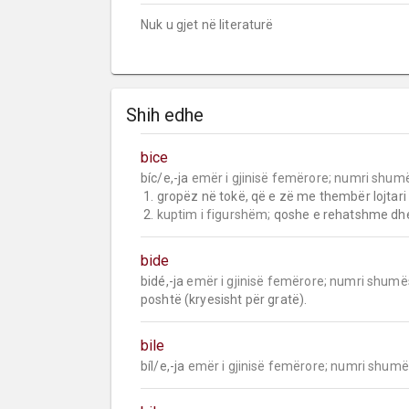
Nuk u gjet në literaturë
Shih edhe
bice
bíc/e,-ja 
emër i gjinisë femërore;
numri shumë
 1. gropëz në tokë, që e zë me thembër lojtari në lojën e doçes.

 2. 
kuptim i figurshëm;
 qoshe e rehatshme dhe e
bide
bidé,-ja 
emër i gjinisë femërore;
numri shumë
poshtë (kryesisht për gratë).
bile
bíl/e,-ja 
emër i gjinisë femërore;
numri shumë