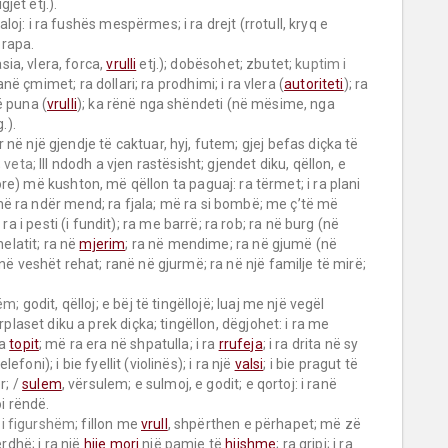
jet etj.).

 kaloj: i ra fushës mespërmes; i ra drejt (rrotull, kryq e 
rapa.

sia, vlera, forca, 
vrulli
 etj.); dobësohet; zbutet; 
kuptim i 
në çmimet; ra dollari; ra prodhimi; i ra vlera (
autoriteti
); ra 
në puna (
vrulli
); ka rënë nga shëndeti (në mësime, nga 
).

në një gjendje të caktuar, hyj, futem; gjej befas diçka të 
 
veta;
 III ndodh a vjen rastësisht; gjendet diku, qëllon, e 
e) më kushton, më qëllon ta paguaj: ra tërmet; i ra plani 
ë ra ndër mend; ra fjala; më ra si bombë; me ç’të më 
 ra i pesti (i fundit); ra me barrë; ra rob; ra në burg (në 
elatit; ra në 
mjerim
; ra në mendime; ra në gjumë (në 
ë veshët rehat; ranë në gjurmë; ra në një familje të mirë; 
ëm;
 godit, qëlloj; e bëj të tingëllojë; luaj me një vegël 
përplaset diku a prek diçka; tingëllon, dëgjohet: i ra me 
a 
topit
; më ra era në shpatulla; i ra 
rrufeja
; i ra drita në sy 
lefoni); i bie fyellit (violinës); i ra një 
valsi
; i bie pragut të 
; / 
sulem
, vërsulem; e sulmoj, e godit; e qortoj: i ranë 
i rëndë.

i figurshëm;
 fillon me 
vrull
, shpërthen e përhapet; më zë 
rdhë; i ra një 
hije
mori
 një pamje të 
hijshme
; ra gripi; i ra 