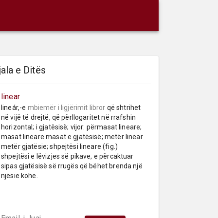
jala e Ditës
linear
lineár,-e 
mbiemër
i ligjërimit libror
 që shtrihet 
në vijë të drejtë, që përllogaritet në rrafshin 
horizontal; i gjatësisë; vijor: përmasat lineare; 
masat lineare masat e gjatësisë; metër linear 
metër gjatësie; shpejtësi lineare (fig.) 
shpejtësi e lëvizjes së pikave, e përcaktuar 
sipas gjatësisë së rrugës që bëhet brenda një 
njësie kohe.