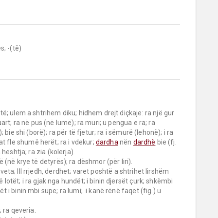
s;
 -(të)

art; ra në pus (në lumë); ra muri; u pengua e ra; ra 
 bie shi (borë); ra për të fjetur; ra i sëmurë (lehonë); i ra 
t fle shumë herët; ra i vdekur; 
dardha
 nën 
dardhë
 bie (fj. 
a heshtja; ra zia (kolerja).

 
veta;
 III rrjedh, derdhet; varet poshtë a shtrihet lirshëm 
ë lotët; i ra gjak nga hundët; i binin djersët çurk; shkëmbi 
ët i binin mbi supe; ra lumi;  i kanë rënë faqet (fig.) u 