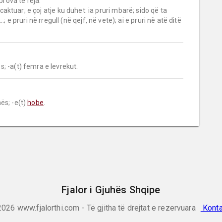
prova të reja.

 caktuar; e çoj atje ku duhet: ia pruri mbarë; sido që ta 
 e pruri në rregull (në qejf, në vete); ai e pruri në atë ditë 
s;
 -a(t) femra e levrekut.
ës;
 -e(t) 
hobe
.
Fjalor i Gjuhës Shqipe
2026
www.fjalorthi.com - Të gjitha të drejtat e rezervuara
Konta