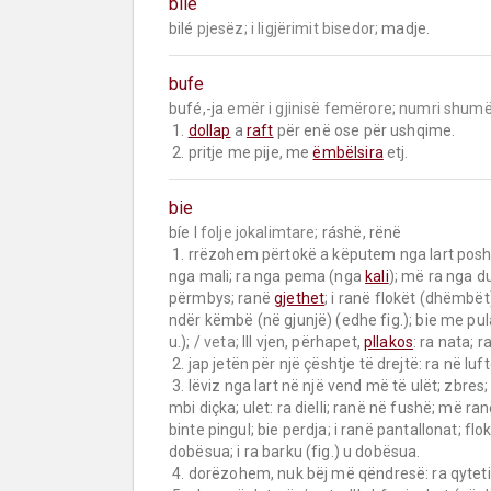
bile
bilé 
pjesëz;
i ligjërimit bisedor;
 madje.
bufe
bufé,-ja 
emër i gjinisë femërore;
numri shumë
 1. 
dollap
 a 
raft
 për enë ose për ushqime.

 2. pritje me pije, me 
ëmbëlsira
 etj.
bie
bíe I 
folje jokalimtare;
 ráshë, rënë

 1. rrëzohem përtokë a këputem nga lart poshtë; ulem a shtrihem diku; hidhem drejt diçkaje: ra një gur 
nga mali; ra nga pema (nga 
kali
); më ra nga du
përmbys; ranë 
gjethet
; i ranë flokët (dhëmbët);
ndër këmbë (në gjunjë) (edhe fig.); bie me pula
u.); / 
veta;
 III vjen, përhapet, 
pllakos
: ra nata; r
 2. jap jetën për një çështje të drejtë: ra në luftë (në krye të detyrës); ra dëshmor (për liri).

 3. lëviz nga lart në një vend më të ulët; zbres;
mbi diçka; ulet: ra dielli; ranë në fushë; më ran
binte pingul; bie perdja; i ranë pantallonat; flok
dobësua; i ra barku (fig.) u dobësua.

 4. dorëzohem, nuk bëj më qëndresë: ra qyteti; ra qeveria.
