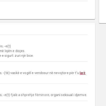
s;
 -e(t)

 sigurt: zuri një bice.
s;
 -(të) vaskë e vogël e vendosur në nevojtore për t’u 
larë
s;
 -e(t) 
fjalë a shprehje fëminore;
 organi seksual i djemve.