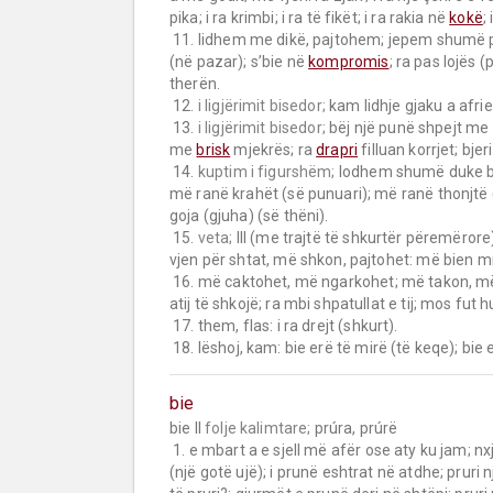
pika; i ra krimbi; i ra të fikët; i ra rakia në 
kokë
;
 11. lidhem me dikë, pajtohem; jepem shumë pas dikujt a pas diçkaje; i futem, i përvishem: ranë në fjalë 
(në pazar); s’bie në 
kompromis
; ra pas lojës 
therën.

 12. 
i ligjërimit bisedor;
 kam lidhje gjaku a afrie
 13. 
i ligjërimit bisedor;
 bëj një punë shpejt me di
me 
brisk
 mjekrës; ra 
drapri
 filluan korrjet; bje
 14. 
kuptim i figurshëm;
 lodhem shumë duke bë
më ranë krahët (së punuari); më ranë thonjtë 
goja (gjuha) (së thëni).

 15. 
veta;
 III (me trajtë të shkurtër përemërore
vjen për shtat, më shkon, pajtohet: më bien mir
 16. më caktohet, më ngarkohet; më takon, më përket; e kam unë përsipër: i ra në pjesë; i ra radha; i bie 
atij të shkojë; ra mbi shpatullat e tij; mos fut hun
 17. them, flas: i ra drejt (shkurt).

 18. lëshoj, kam: bie erë të mirë (të keqe); bie 
bie
bie II 
folje kalimtare;
 prúra, prúrë

 1. e mbart a e sjell më afër ose aty ku jam; nxjerr a sjell diçka; parashtroj, paraqit: më bjer një karrige 
(një gotë ujë); i prunë eshtrat në atdhe; pruri një