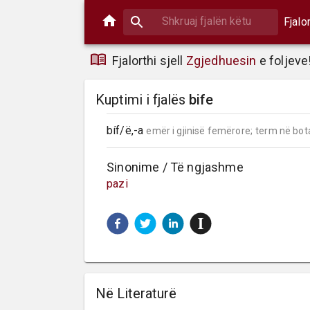
Fjalo
Fjalorthi sjell
Zgjedhuesin
e foljeve
Kuptimi i fjalës
bife
bíf/ë,-a 
emër i gjinisë femërore;
term në bot
Sinonime / Të ngjashme
pazi
Në Literaturë