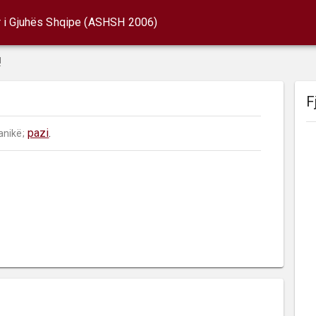
r i Gjuhës Shqipe (ASHSH 2006)
!
F
pazi
.
anikë;