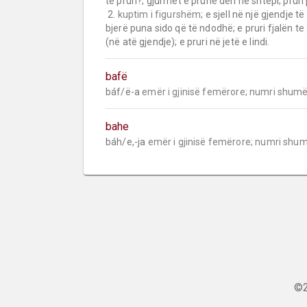
të pruri?; gjurmët e prunë deri në shtëpi; pruri 
 2. 
kuptim i figurshëm;
 e sjell në një gjendje të
bjerë puna sido që të ndodhë; e pruri fjalën te …;
(në atë gjendje); e pruri në jetë e lindi.
bafë
báf/ë-a 
emër i gjinisë femërore;
numri shumë
bahe
báh/e,-ja 
emër i gjinisë femërore;
numri shum
©