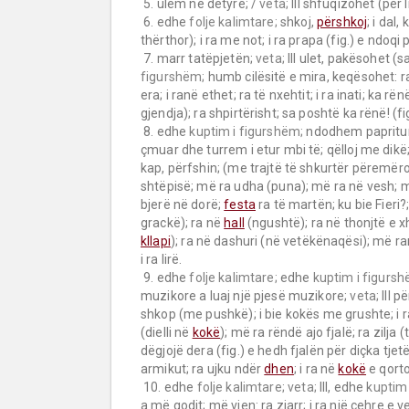
 5. ulem në detyrë; / 
veta;
 III shfuqizohet (për lig
 6. edhe 
folje kalimtare;
 shkoj, 
përshkoj
; i dal,
thërthor); i ra me not; i ra prapa (fig.) e ndoqi p
 7. marr tatëpjetën; 
veta;
 III ulet, pakësohet (sa
figurshëm;
 humb cilësitë e mira, keqësohet: ra
era; i ranë ethet; ra të nxehtit; i ra inati; ka rë
gjendja); ra shpirtërisht; sa poshtë ka rënë! (fig.
 8. edhe 
kuptim i figurshëm;
 ndodhem papritur 
çmuar dhe turrem i etur mbi të; qëlloj me dikë;
kap, përfshin; (me trajtë të shkurtër përemëror
shtëpisë; më ra udha (puna); më ra në vesh; m
bjerë në dorë; 
festa
 ra të martën; ku bie Fieri?;
grackë); ra në 
hall
 (ngushtë); ra në thonjtë e xh
kllapi
); ra në dashuri (në vetëkënaqësi); më ran
i ra lirë.

 9. edhe 
folje kalimtare;
 edhe 
kuptim i figursh
muzikore a luaj një pjesë muzikore; 
veta;
 III 
shkop (me pushkë); i bie kokës me grushte; i r
(dielli në 
kokë
); më ra rëndë ajo fjalë; ra zilja (te
dëgjojë dera (fig.) e hedh fjalën për diçka tjetër
armikut; ra ujku ndër 
dhen
; i ra në 
kokë
 e qorto
 10. edhe 
folje kalimtare;
veta;
 III, edhe 
kuptim 
a më godit; më vjen: ra zjarr; i ra një çehre e ve