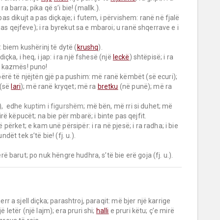
 i ra barra; pika që s’i bie! (mallk.).

(pas qejfeve); i ra byrekut sa e mbaroi; u ranë shqerrave e i 
: biem kushërinj të dytë (
krushq
).

çka, i heq, i jap: i ra një fshesë (një 
leckë
) shtëpisë; i ra 
ri kazmës! puno!

rë të njëjtën gjë pa pushim: më ranë këmbët (së ecuri); 
(së 
lari
); më ranë kryqet; më ra 
bretku
 (në punë); më ra 
),  edhe 
kuptim i figurshëm;
 më bën, më rri si duhet; më 
ë këpucët; na bie për mbarë; i binte pas qejfit.

dët tek s’të bie! (fj. u.).

erë barut; po nuk hëngre hudhra, s’të bie erë goja (fj. u.).
 letër (një lajm); era pruri shi; 
halli
 e pruri këtu; ç’e mirë 