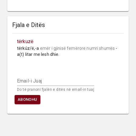
Fjala e Ditës
tërkuzë
tërkúz/ë,-a 
emër i gjinisë femërore
numri shumës
 -
a(t) litar me lesh dhie.
Email-i Juaj
Do të pranoni fjalën e ditës në email-in tuaj
ABONOHU