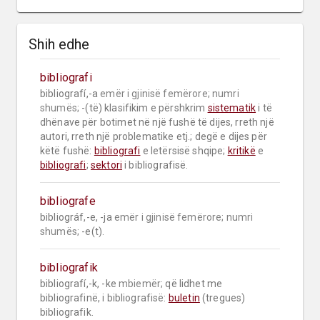
Shih edhe
bibliografi
bibliografí,-a 
emër i gjinisë femërore;
numri 
shumës;
 -(të) klasifikim e përshkrim 
sistematik
 i të 
dhënave për botimet në një fushë të dijes, rreth një 
autori, rreth një problematike etj.; degë e dijes për 
këtë fushë: 
bibliografi
 e letërsisë shqipe; 
kritikë
 e 
bibliografi
; 
sektori
 i bibliografisë.
bibliografe
bibliográf,-e, -ja 
emër i gjinisë femërore;
numri 
shumës;
 -e(t).
bibliografik
bibliografí,-k, -ke 
mbiemër;
 që lidhet me 
bibliografinë, i bibliografisë: 
buletin
 (tregues) 
bibliografik.