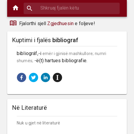
Fjalorthi sjell
Zgjedhuesin
e foljeve!
Kuptimi i fjalës
bibliograf
bibliográf,-i 
emër i gjinisë mashkullore;
numri 
 -ë(t) hartues bibliografie.
shumës;
Në Literaturë
Nuk u gjet në literaturë