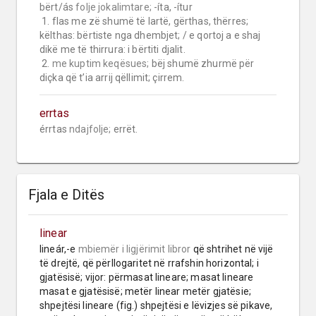
bërt/ás 
folje jokalimtare;
 -íta, -ítur

 1. flas me zë shumë të lartë, gërthas, thërres; 
këlthas: bërtiste nga dhembjet; / e qortoj a e shaj 
dikë me të thirrura: i bërtiti djalit.

 2. 
me kuptim keqësues;
 bëj shumë zhurmë për 
diçka që t’ia arrij qëllimit; çirrem.
errtas
érrtas 
ndajfolje;
 errët.
Fjala e Ditës
linear
lineár,-e 
mbiemër
i ligjërimit libror
 që shtrihet në vijë 
të drejtë, që përllogaritet në rrafshin horizontal; i 
gjatësisë; vijor: përmasat lineare; masat lineare 
masat e gjatësisë; metër linear metër gjatësie; 
shpejtësi lineare (fig.) shpejtësi e lëvizjes së pikave, 