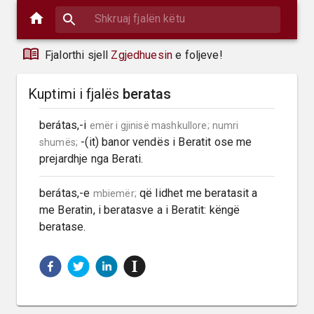
Fjalorthi sjell
Zgjedhuesin
e foljeve!
Kuptimi i fjalës
beratas
berátas,-i 
emër i gjinisë mashkullore;
numri 
 -(it) banor vendës i Beratit ose me 
shumës;
prejardhje nga Berati.
berátas,-e 
 që lidhet me beratasit a 
mbiemër;
me Beratin, i beratasve a i Beratit: këngë 
beratase.