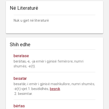
Në Literaturë
Nuk u gjet në literaturë
Shih edhe
beratase
berátas,-e, -ja 
emër i gjinisë femërore;
numri 
shumës;
 -e(t).
besatar
besatár,-i 
emër i gjinisë mashkullore;
numri shumës;
-ë(t) vjet.1. besëlidhës; 
besnik
.

 2. besimtar.
bërtas