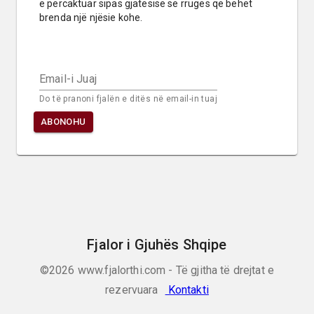
e përcaktuar sipas gjatësisë së rrugës që bëhet 
brenda një njësie kohe.
Email-i Juaj
Do të pranoni fjalën e ditës në email-in tuaj
ABONOHU
Fjalor i Gjuhës Shqipe
©2026
www.fjalorthi.com - Të gjitha të drejtat e
rezervuara
Kontakti