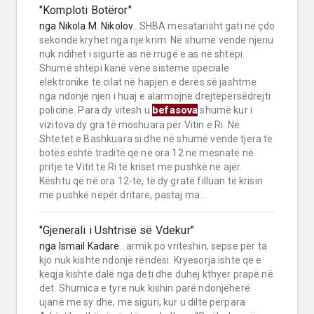
"Komploti Botëror"
nga
Nikola M. Nikolov
...SHBA mesatarisht gati në çdo
sekondë kryhet nga një krim. Në shumë vende njeriu
nuk ndihet i sigurtë as në rrugë e as në shtëpi.
Shumë shtëpi kanë vënë sisteme speciale
elektronike të cilat në hapjen e derës së jashtme
nga ndonjë njeri i huaj e alarmojnë drejtëpërsëdrejti
befasova
policinë. Para dy vitesh u
shumë kur i
vizitova dy gra të moshuara për Vitin e Ri. Në
Shtetet e Bashkuara si dhe në shumë vende tjera të
botës është traditë që në ora 12 në mesnatë në
pritje të Vitit të Ri të kriset me pushkë në ajër.
Kështu që në ora 12-të, të dy gratë filluan të krisin
me pushkë nëpër dritare, pastaj ma...
"Gjenerali i Ushtrisë së Vdekur"
nga
Ismail Kadare
...armik po vriteshin, sepse për ta
kjo nuk kishte ndonjë rëndësi. Kryesorja ishte që e
keqja kishte dalë nga deti dhe duhej kthyer prapë në
det. Shumica e tyre nuk kishin parë ndonjëherë
ujanë me sy dhe, me siguri, kur u dilte përpara