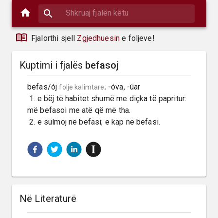
Fjalorthi sjell
Zgjedhuesin
e foljeve!
Kuptimi i fjalës
befasoj
befas/ój 
 -óva, -úar

folje kalimtare;
 1. e bëj të habitet shumë me diçka të papritur: 
më befasoi me atë që më tha.

 2. e sulmoj në befasi; e kap në befasi.
Në Literaturë