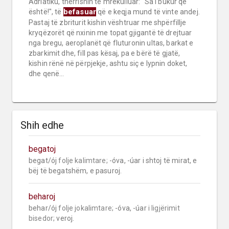
Adriatiku, thërrisnin të mrekulluar: “Sa i bukur që
befasuar
është!", të
që e keqja mund të vinte andej.
Pastaj të zbriturit kishin vështruar me shpërfillje
kryqëzorët që nxinin me topat gjigantë të drejtuar
nga bregu, aeroplanët që fluturonin ultas, barkat e
zbarkimit dhe, fill pas kësaj, pa e bërë të gjatë,
kishin rënë në përpjekje, ashtu siç e lypnin doket,
dhe qenë...
Shih edhe
begatoj
begat/ój 
folje kalimtare;
 -óva, -úar i shtoj të mirat, e 
bëj të begatshëm, e pasuroj.
beharoj
behar/ój 
folje jokalimtare;
 -óva, -úar 
i ligjërimit 
bisedor;
 veroj.