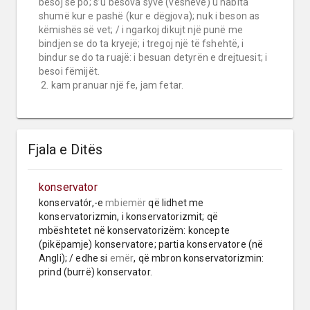
besoj se po; s’u besova syve (veshëve) u habita 
shumë kur e pashë (kur e dëgjova); nuk i beson as 
këmishës së vet; / i ngarkoj dikujt një punë me 
bindjen se do ta kryejë; i tregoj një të fshehtë, i 
bindur se do ta ruajë: i besuan detyrën e drejtuesit; i 
besoi fëmijët.

 2. kam pranuar një fe, jam fetar.
Fjala e Ditës
konservator
konservatór,-e 
mbiemër
 që lidhet me 
konservatorizmin, i konservatorizmit; që 
mbështetet në konservatorizëm: koncepte 
(pikëpamje) konservatore; partia konservatore (në 
Angli); / edhe si 
emër
, që mbron konservatorizmin: 
prind (burrë) konservator.