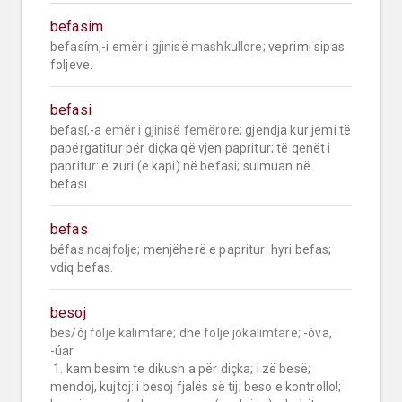
befasim
befasím,-i 
emër i gjinisë mashkullore;
 veprimi sipas 
foljeve.
befasi
befasí,-a 
emër i gjinisë femërore;
 gjendja kur jemi të 
papërgatitur për diçka që vjen papritur; të qenët i 
papritur: e zuri (e kapi) në befasi; sulmuan në 
befasi.
befas
béfas 
ndajfolje;
 menjëherë e papritur: hyri befas; 
vdiq befas.
besoj
bes/ój 
folje kalimtare;
 dhe 
folje jokalimtare;
 -óva, 
-úar

 1. kam besim te dikush a për diçka; i zë besë; 
mendoj, kujtoj: i besoj fjalës së tij; beso e kontrollo!; 