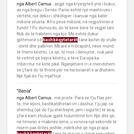
nga
Albert Camus
...asgjë nga kryeqyteti ynë i bukur,
as nga bregu i Senës. Parisi është një mashtrues i
vërtetë, një dekor i shkëlqyer i banuar nga katër
milionë silueta. Afro pesë milionë, në regjistrimin e
fundit ? Po domosdo, do të kenë bërë të vegjël tani.
Nuk do të habitem nga kjo. Më është dukur
bashkëqytetarët
gjithmonë se
tanë kishin dy vrulle
: idetë dhe pallimin. Mbarë e mbrapsht, nëse mund
të themi kështu. Le që, të mos i dënojmë ; nuk janë
të vetmit që bëjnë kështu, e tërë Europa ka
mbërritur në këtë pikë. Nganjëherë rri e mendohem
se çfarë do të thonë për ne historianët e ardhshëm.
Një fjali do t’iu mjaftojë...
"Rënia"
nga
Albert Camus
...më priste. Para se t’ju flas për
të, më lejoni, bashkatdhetari im i dashur, t’ju jap ca
shembuj (që do t’ju shërbejnë, jam i sigurtë) të asaj
çfarë kam zbuluar gjatë hulumtimit tim. Një ditë që,
në timonin e makinës sime, u vonova një sekondë të
nisem pas dritës jeshile, ndërkohë që nga prapa
bashkëqytetarët
tanë të duruar iu binin papushim