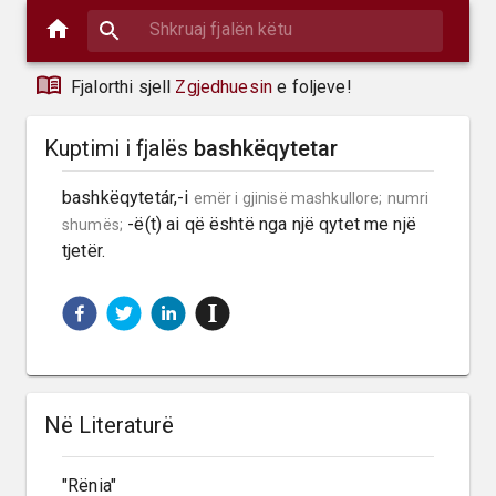
Fjalorthi sjell
Zgjedhuesin
e foljeve!
Kuptimi i fjalës
bashkëqytetar
bashkëqytetár,-i 
emër i gjinisë mashkullore;
numri 
 -ë(t) ai që është nga një qytet me një 
shumës;
tjetër.
Në Literaturë
"Rënia"