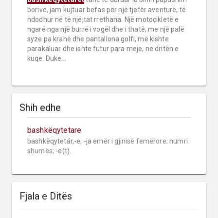
borive, jam kujtuar befas për një tjetër aventurë, të
ndodhur në të njëjtat rrethana. Një motoçikletë e
ngarë nga një burrë i vogël dhe i thatë, me një palë
syze pa krahë dhe pantallona golfi, më kishte
parakaluar dhe ishte futur para meje, në dritën e
kuqe. Duke...
Shih edhe
bashkëqytetare
bashkëqytetár,-e, -ja 
emër i gjinisë femërore;
numri 
shumës;
 -e(t).
Fjala e Ditës