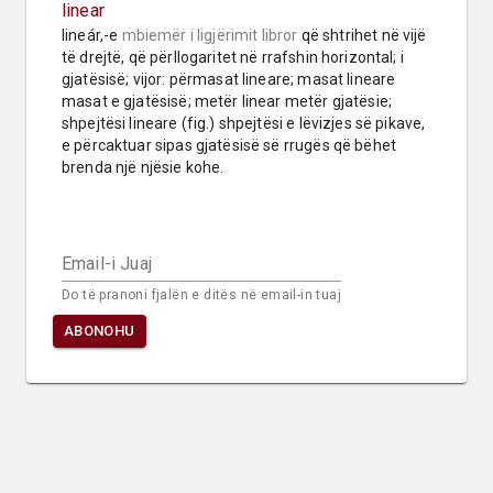
linear
lineár,-e 
mbiemër
i ligjërimit libror
 që shtrihet në vijë 
të drejtë, që përllogaritet në rrafshin horizontal; i 
gjatësisë; vijor: përmasat lineare; masat lineare 
masat e gjatësisë; metër linear metër gjatësie; 
shpejtësi lineare (fig.) shpejtësi e lëvizjes së pikave, 
e përcaktuar sipas gjatësisë së rrugës që bëhet 
brenda një njësie kohe.
Email-i Juaj
Do të pranoni fjalën e ditës në email-in tuaj
ABONOHU