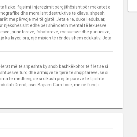
fizike, fajsimi i njerëzimit përgjithësisht për mëkatet e
nografike dhe moralisht destruktive të cilave, shpesh,
tarët me përvojë më të gjatë. Jeta e re, duke i edukuar,
ur njëkohësisht edhe për shëndetin mental të lexuesve
xënësve, punëtorëve, fshatarëve, mësuesve dhe punuesve,
, ajo ka kryer, pra, një mision të rëndësishëm edukativ. Jeta
të. Herat më të shpeshta ky snob bashkëkohor të f let se si
ushtuesve turq dhe armiqve të tjerë të shqiptarëve, se si
rima të mëdhenj, se si dikush prej të parëve të tij ishte
bdullah Drenit, osei Bajram Currit ose, më në fund, i