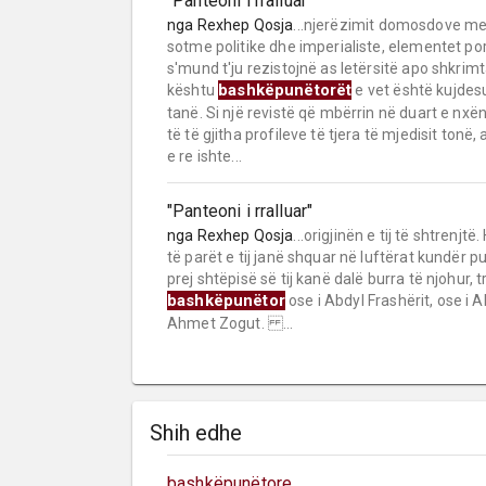
"Panteoni i rralluar"
nga
Rexhep Qosja
...njerëzimit domosdove meta
sotme politike dhe imperialiste, elementet por
s'mund t'ju rezistojnë as letërsitë apo shkrim
bashkëpunëtorët
kështu
e vet është kujdes
tanë. Si një revistë që mbërrin në duart e n
të të gjitha profileve të tjera të mjedisit tonë
e re ishte...
"Panteoni i rralluar"
nga
Rexhep Qosja
...origjinën e tij të shtrenj
të parët e tij janë shquar në luftërat kundër p
prej shtëpisë së tij kanë dalë burra të njohur, t
bashkëpunëtor
ose i Abdyl Frashërit, ose i A
Ahmet Zogut. ...
Shih edhe
bashkëpunëtore