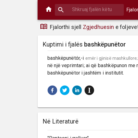
Fjalo
Fjalorthi sjell
Zgjedhuesin
e foljeve
Kuptimi i fjalës
bashkëpunëtor
bashkëpunëtór,-i 
emër i gjinisë mashkullore;
në një veprimtari; ai që bashkëpunon me n
bashkëpunëtor i jashtëm i institutit.
Në Literaturë