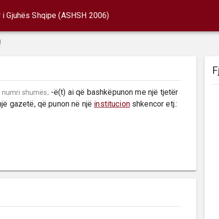
r i Gjuhës Shqipe (ASHSH 2006)
!
F
 -ë(t) ai që bashkëpunon me një tjetër 
numri shumës;
jë gazetë, që punon në një 
institucion
 shkencor etj.: 