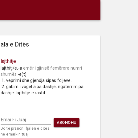
jala e Ditës
lajthitje
lajthítj/e,-a 
emër i gjinisë femërore
numri 
shumës
 -e(t)

 1. veprimi dhe gjendja sipas foljeve.

 2. gabim i vogël a pa dashje; ngatërrim pa 
dashje: lajthitje e rastit.
Email-i Juaj
ABONOHU
Do të pranoni fjalën e ditës
në email-in tuaj