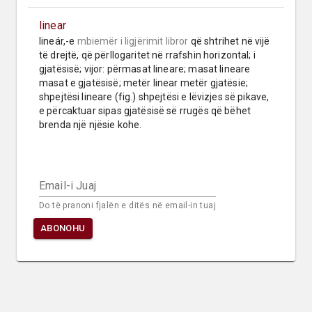
linear
lineár,-e 
mbiemër
i ligjërimit libror
 që shtrihet në vijë 
të drejtë, që përllogaritet në rrafshin horizontal; i 
gjatësisë; vijor: përmasat lineare; masat lineare 
masat e gjatësisë; metër linear metër gjatësie; 
shpejtësi lineare (fig.) shpejtësi e lëvizjes së pikave, 
e përcaktuar sipas gjatësisë së rrugës që bëhet 
brenda një njësie kohe.
Email-i Juaj
Do të pranoni fjalën e ditës në email-in tuaj
ABONOHU