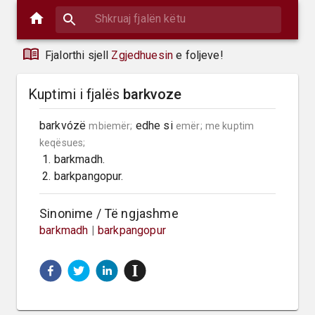
Fjalorthi sjell
Zgjedhuesin
e foljeve!
Kuptimi i fjalës
barkvoze
barkvózë 
 edhe si 
mbiemër;
emër;
me kuptim 
keqësues;
 1. barkmadh.

 2. barkpangopur.
Sinonime / Të ngjashme
barkmadh
|
barkpangopur