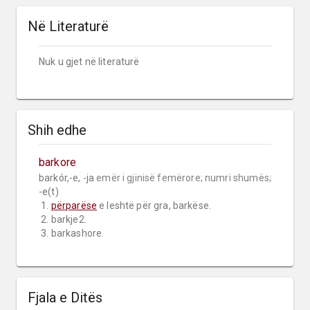
Në Literaturë
Nuk u gjet në literaturë
Shih edhe
barkore
barkór,-e, -ja 
emër i gjinisë femërore;
numri shumës;
-e(t)

 1. 
përparëse
 e leshtë për gra, barkëse.

 2. barkje2.

 3. barkashore.
Fjala e Ditës