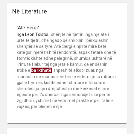
Në Literaturë
"Atë Sergi"
nga
Leon Tolstoi
...shenjtë në tjetrin, nga një atë i
urtë te tjetri, dhe ngado që shkonin i përkuleshin
shenjtërisë së tyre. Atë Sergi e njihte mirë këtë
kategori njerëzish të rëndomtë, aspak fetarë dhe të
ftohtë; kishte edhe pelegrinë, shumica ushtarë në
lirim, të flakur tej nga jeta e kamur, që endeshin
barkthatë
trokë e
, shpesh të alkoolizuar, nga
manastiri në manastir vetëm e vetëm që ta mbanin
gjallë frymën; kishte edhe fshatarë e fshatare
shëndediga që i drejtoheshin me kërkesat e tyre
egoiste për t'u shëruar nga sëmundjet ose për të
zgjidhur dyshimet në veprimet praktike: për fatin e
vajzës, për blerjen e një...