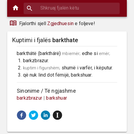
Fjalorthi sjell
Zgjedhuesin
e foljeve!
Kuptimi i fjalës
barkthate
barkthátë (barkthárë) 
 edhe si 
mbiemër;
emër;
 1. barkzbrazur.

 2. 
 shumë i varfër, i këputur.

kuptim i figurshëm;
 3. që nuk lind dot fëmijë, barkshuar.
Sinonime / Të ngjashme
barkzbrazur
|
barkshuar