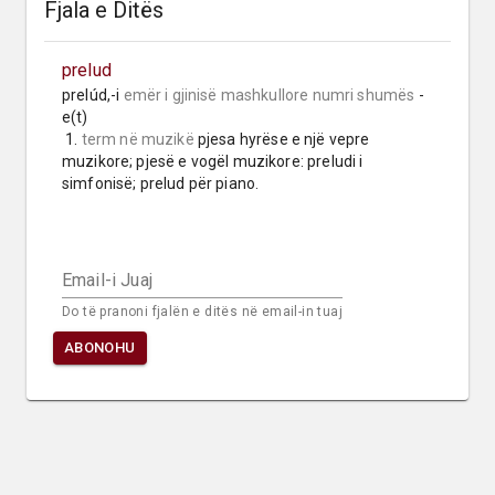
Fjala e Ditës
prelud
prelúd,-i 
emër i gjinisë mashkullore
numri shumës
 -
e(t)

 1. 
term në muzikë
 pjesa hyrëse e një vepre 
muzikore; pjesë e vogël muzikore: preludi i 
simfonisë; prelud për piano.
Email-i Juaj
Do të pranoni fjalën e ditës në email-in tuaj
ABONOHU