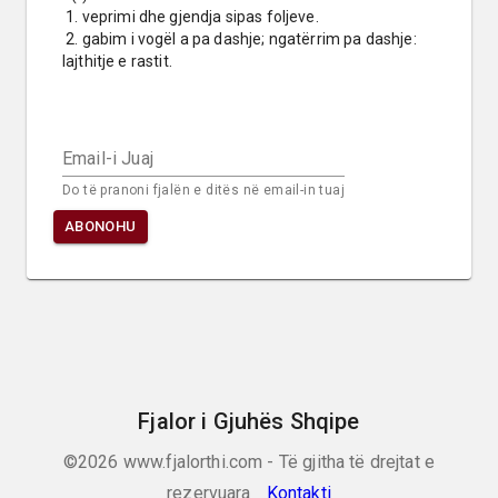
 1. veprimi dhe gjendja sipas foljeve.

 2. gabim i vogël a pa dashje; ngatërrim pa dashje: 
lajthitje e rastit.
Email-i Juaj
Do të pranoni fjalën e ditës në email-in tuaj
ABONOHU
Fjalor i Gjuhës Shqipe
©2026
www.fjalorthi.com - Të gjitha të drejtat e
rezervuara
Kontakti