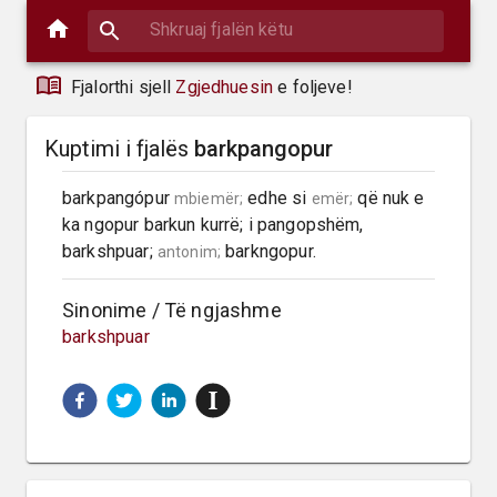
Fjalorthi sjell
Zgjedhuesin
e foljeve!
Kuptimi i fjalës
barkpangopur
barkpangópur 
 edhe si 
 që nuk e 
mbiemër;
emër;
ka ngopur barkun kurrë; i pangopshëm, 
barkshpuar; 
 barkngopur.
antonim;
Sinonime / Të ngjashme
barkshpuar