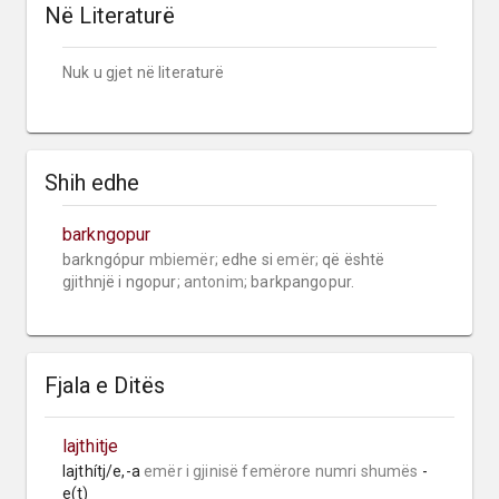
Në Literaturë
Nuk u gjet në literaturë
Shih edhe
barkngopur
barkngópur 
mbiemër;
 edhe si 
emër;
 që është 
gjithnjë i ngopur; 
antonim;
 barkpangopur.
Fjala e Ditës
lajthitje
lajthítj/e,-a 
emër i gjinisë femërore
numri shumës
 -
e(t)
