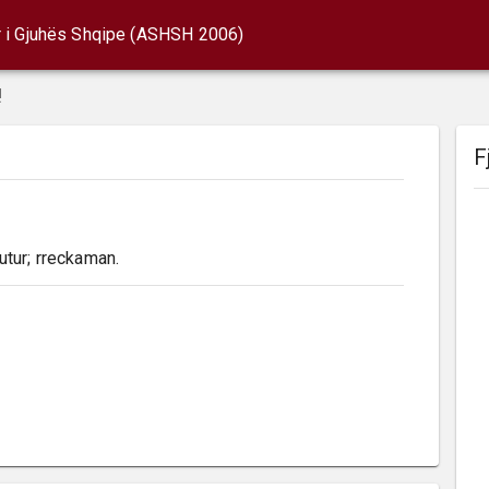
r i Gjuhës Shqipe (ASHSH 2006)
!
F
putur; rreckaman.