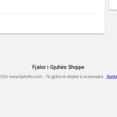
Fjalor i Gjuhës Shqipe
2026
www.fjalorthi.com - Të gjitha të drejtat e rezervuara
Konta