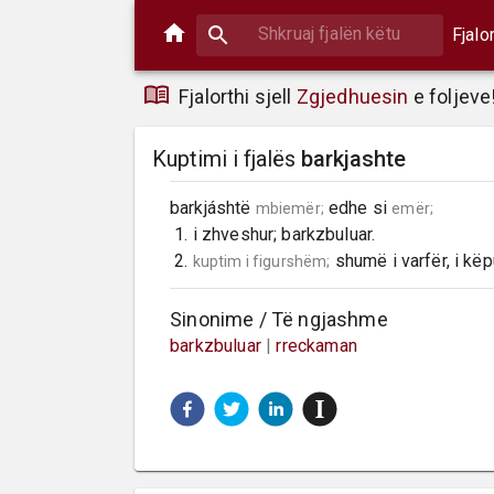
Fjalo
Fjalorthi sjell
Zgjedhuesin
e foljeve
Kuptimi i fjalës
barkjashte
barkjáshtë 
 edhe si 
mbiemër;
emër;
 1. i zhveshur; barkzbuluar.

 2. 
 shumë i varfër, i kë
kuptim i figurshëm;
Sinonime / Të ngjashme
barkzbuluar
|
rreckaman