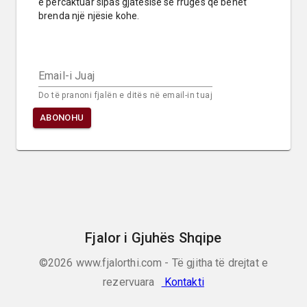
e përcaktuar sipas gjatësisë së rrugës që bëhet 
brenda një njësie kohe.
Email-i Juaj
Do të pranoni fjalën e ditës në email-in tuaj
ABONOHU
Fjalor i Gjuhës Shqipe
©2026
www.fjalorthi.com - Të gjitha të drejtat e
rezervuara
Kontakti