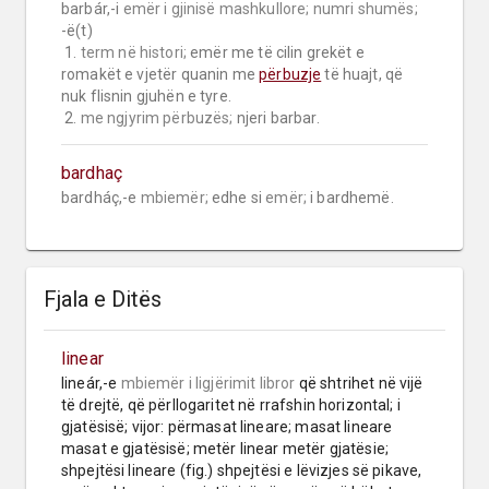
barbár,-i 
emër i gjinisë mashkullore;
numri shumës;
-ë(t)

 1. 
term në histori;
 emër me të cilin grekët e 
romakët e vjetër quanin me 
përbuzje
 të huajt, që 
nuk flisnin gjuhën e tyre.

 2. 
me ngjyrim përbuzës;
 njeri barbar.
bardhaç
bardháç,-e 
mbiemër;
 edhe si 
emër;
 i bardhemë.
Fjala e Ditës
linear
lineár,-e 
mbiemër
i ligjërimit libror
 që shtrihet në vijë 
të drejtë, që përllogaritet në rrafshin horizontal; i 
gjatësisë; vijor: përmasat lineare; masat lineare 
masat e gjatësisë; metër linear metër gjatësie; 
shpejtësi lineare (fig.) shpejtësi e lëvizjes së pikave, 