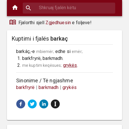
Fjalorthi sjell
Zgjedhuesin
e foljeve!
Kuptimi i fjalës
barkaç
barkáç,-e 
 edhe si 
mbiemër;
emër;
 1. barkfryrë, barkmadh.

 2. 
grykës
.
me kuptim keqësues;
Sinonime / Të ngjashme
barkfryrë
|
barkmadh
|
grykës