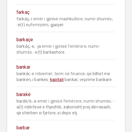
farkaç
farkáç,-i 
emër i gjinisë mashkullore;
numri shumës;
-ë(t) 
eufemizëm;
 gjarpër.
barkaçe
barkáç,-e, -ja 
emër i gjinisë femërore;
numri 
shumës;
 -e(t) barkashore.
bankar
bankár,-e 
mbiemër;
term në financë;
 që lidhet me 
bankën, i bankës: 
kapitali
 bankar; veprime bankare.
barakë
barák/ë,-a 
emër i gjinisë femërore;
numri shumës;
 -
a(t) ndërtesë e thjeshtë, zakonisht prej dërrasash, 
që shërben si fjetore, si depo etj.
barbar