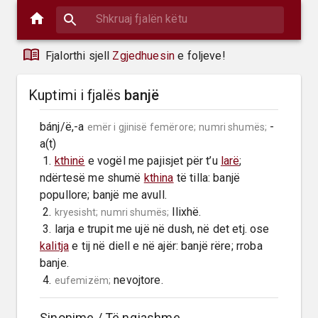
Fjalorthi sjell
Zgjedhuesin
e foljeve!
Kuptimi i fjalës
banjë
bánj/ë,-a 
 -
emër i gjinisë femërore;
numri shumës;
a(t)

 1. 
kthinë
 e vogël me pajisjet për t’u 
larë
; 
ndërtesë me shumë 
kthina
 të tilla: banjë 
popullore; banjë me avull.

 2. 
 llixhë.

kryesisht;
numri shumës;
 3. larja e trupit me ujë në dush, në det etj. ose 
kalitja
 e tij në diell e në ajër: banjë rëre; rroba 
banje.

 4. 
 nevojtore.
eufemizëm;
Sinonime / Të ngjashme