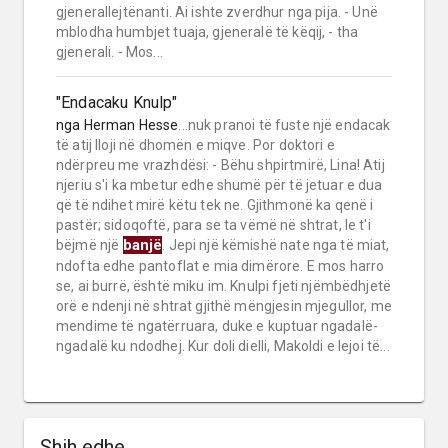
gjenerallejtënanti. Ai ishte zverdhur nga pija. - Unë
mblodha humbjet tuaja, gjeneralë të këqij, - tha
gjenerali. - Mos...
"Endacaku Knulp"
nga
Herman Hesse
...nuk pranoi të fuste një endacak
të atij lloji në dhomën e miqve. Por doktori e
ndërpreu me vrazhdësi: - Bëhu shpirtmirë, Lina! Atij
njeriu s'i ka mbetur edhe shumë për të jetuar e dua
që të ndihet mirë këtu tek ne. Gjithmonë ka qenë i
pastër; sidoqoftë, para se ta vëmë në shtrat, le t'i
banjë
bëjmë një
. Jepi një këmishë nate nga të miat,
ndofta edhe pantoflat e mia dimërore. E mos harro
se, ai burrë, është miku im. Knulpi fjeti njëmbëdhjetë
orë e ndenji në shtrat gjithë mëngjesin mjegullor, me
mendime të ngatërruara, duke e kuptuar ngadalë-
ngadalë ku ndodhej. Kur doli dielli, Makoldi e lejoi të...
Shih edhe