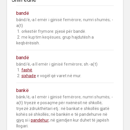
bandë
bánd/ë,-a I 
emër i gjinisë femërore;
numri shumës;
 -
a(t)

 1. orkestër frymore: pjesë për bandë.

 2. 
me kuptim keqësues;
 grup hajdutësh a 
keqbërësish.
bandë
bánd/ë,-a II 
emër i gjinisë femërore;
 sh.-a(t)

 1. 
fashë
.

 2. 
sixhade
 e vogël që varet në mur.
bankë
bánk/ë,-a I 
emër i gjinisë femërore;
numri shumës;
 -
a(t) tryezë e posaçme për nxënësit në shkollë; 
tryezë zdrukthëtari etj.: në bankat e shkollës gjatë 
kohës së shkollës; në bankën e të pandehurve në 
gjyq si i 
pandehur
; në gjendjen kur duhet të japësh 
llogari.