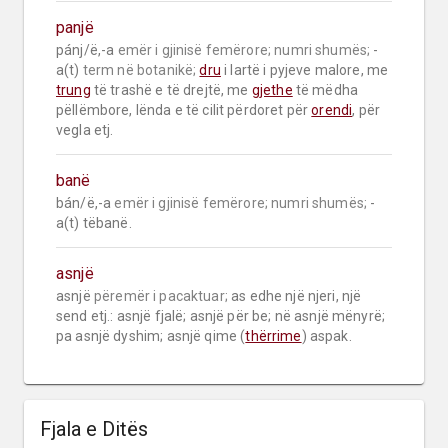
panjë
pánj/ë,-a 
emër i gjinisë femërore;
numri shumës;
 -
a(t) 
term në botanikë;
dru
 i lartë i pyjeve malore, me 
trung
 të trashë e të drejtë, me 
gjethe
 të mëdha 
pëllëmbore, lënda e të cilit përdoret për 
orendi
, për 
vegla etj.
banë
bán/ë,-a 
emër i gjinisë femërore;
numri shumës;
 -
a(t) tëbanë.
asnjë
asnjë 
përemër i pacaktuar;
 as edhe një njeri, një 
send etj.: asnjë fjalë; asnjë për be; në asnjë mënyrë; 
pa asnjë dyshim; asnjë qime (
thërrime
) aspak.
Fjala e Ditës