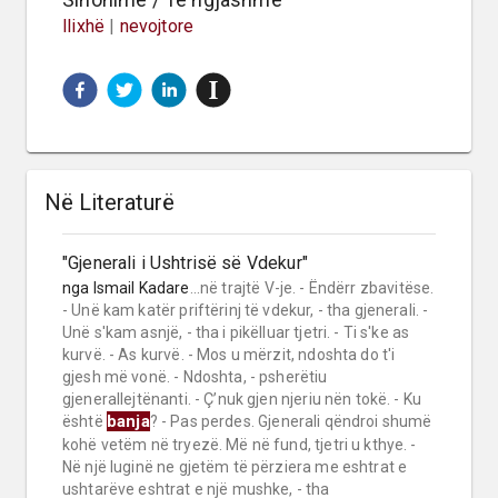
llixhë
|
nevojtore
Në Literaturë
"Gjenerali i Ushtrisë së Vdekur"
nga
Ismail Kadare
...në trajtë V-je. - Ëndërr zbavitëse.
- Unë kam katër priftërinj të vdekur, - tha gjenerali. -
Unë s'kam asnjë, - tha i pikëlluar tjetri. - Ti s'ke as
kurvë. - As kurvë. - Mos u mërzit, ndoshta do t'i
gjesh më vonë. - Ndoshta, - psherëtiu
gjenerallejtënanti. - Ç’nuk gjen njeriu nën tokë. - Ku
banja
është
? - Pas perdes. Gjenerali qëndroi shumë
kohë vetëm në tryezë. Më në fund, tjetri u kthye. -
Në një luginë ne gjetëm të përziera me eshtrat e
ushtarëve eshtrat e një mushke, - tha