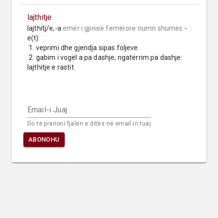
lajthitje
lajthítj/e,-a 
emër i gjinisë femërore
numri shumës
 -
e(t)

 1. veprimi dhe gjendja sipas foljeve.

 2. gabim i vogël a pa dashje; ngatërrim pa dashje: 
lajthitje e rastit.
Email-i Juaj
Do të pranoni fjalën e ditës në email-in tuaj
ABONOHU