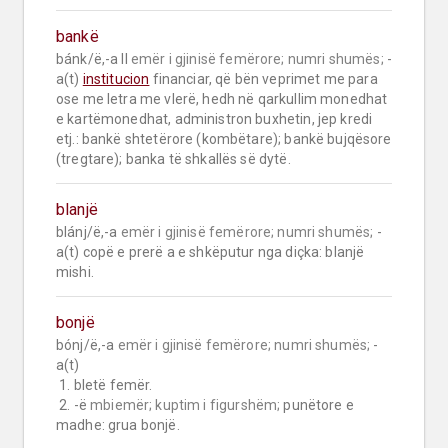
bankë
bánk/ë,-a II 
emër i gjinisë femërore;
numri shumës;
 -
a(t) 
institucion
 financiar, që bën veprimet me para 
ose me letra me vlerë, hedh në qarkullim monedhat 
e kartëmonedhat, administron buxhetin, jep kredi 
etj.: bankë shtetërore (kombëtare); bankë bujqësore 
(tregtare); banka të shkallës së dytë.
blanjë
blánj/ë,-a 
emër i gjinisë femërore;
numri shumës;
 -
a(t) copë e prerë a e shkëputur nga diçka: blanjë 
mishi.
bonjë
bónj/ë,-a 
emër i gjinisë femërore;
numri shumës;
 -
a(t)

 1. bletë femër.

 2. -ë 
mbiemër;
kuptim i figurshëm;
 punëtore e 
madhe: grua bonjë.