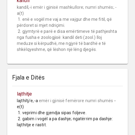
kandil
kandíl,-i 
emër i gjinisë mashkullore;
numri shumës;
 -
a(t)

 1. enë e vogël me vaj a me vajgur dhe me fitil, që 
përdoret si mjet ndriçimi.

 2. gjymtyrë e parë e disa emërtimeve të pathjeshta 
nga fusha e zoologjisë: kandil deti (zool.) lloj 
meduze si kërpudhë, me ngjyrë të bardhë e të 
shkëlqyeshme, që lëshon një lëng djegës.
Fjala e Ditës
lajthitje
lajthítj/e,-a 
emër i gjinisë femërore
numri shumës
 -
e(t)

 1. veprimi dhe gjendja sipas foljeve.

 2. gabim i vogël a pa dashje; ngatërrim pa dashje: 
lajthitje e rastit.