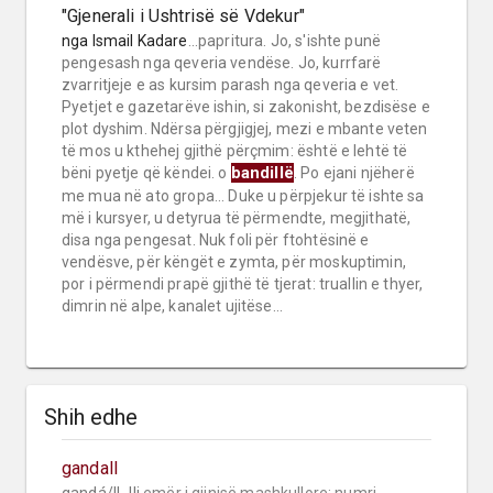
"Gjenerali i Ushtrisë së Vdekur"
nga
Ismail Kadare
...papritura. Jo, s'ishte punë
pengesash nga qeveria vendëse. Jo, kurrfarë
zvarritjeje e as kursim parash nga qeveria e vet.
Pyetjet e gazetarëve ishin, si zakonisht, bezdisëse e
plot dyshim. Ndërsa përgjigjej, mezi e mbante veten
të mos u kthehej gjithë përçmim: është e lehtë të
bandillë
bëni pyetje që këndei. o
. Po ejani njëherë
me mua në ato gropa... Duke u përpjekur të ishte sa
më i kursyer, u detyrua të përmendte, megjithatë,
disa nga pengesat. Nuk foli për ftohtësinë e
vendësve, për këngët e zymta, për moskuptimin,
por i përmendi prapë gjithë të tjerat: truallin e thyer,
dimrin në alpe, kanalet ujitëse...
Shih edhe
gandall