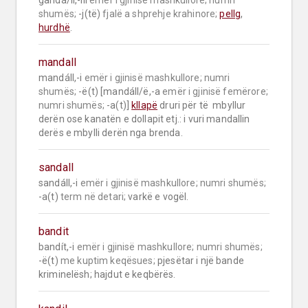
gandá/ll,-lli 
emër i gjinisë mashkullore;
numri 
shumës;
 -j(të) 
fjalë a shprehje krahinore;
pellg
, 
hurdhë
.
mandall
mandáll,-i 
emër i gjinisë mashkullore;
numri 
shumës;
 -ë(t) [mandáll/ë,-a 
emër i gjinisë femërore;
numri shumës;
 -a(t)] 
kllapë
 druri për të  mbyllur 
derën ose kanatën e dollapit etj.: i vuri mandallin 
derës e mbylli derën nga brenda.
sandall
sandáll,-i 
emër i gjinisë mashkullore;
numri shumës;
-a(t) 
term në detari;
 varkë e vogël.
bandit
bandít,-i 
emër i gjinisë mashkullore;
numri shumës;
-ë(t) 
me kuptim keqësues;
 pjesëtar i një bande 
kriminelësh; hajdut e keqbërës.