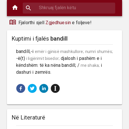
Fjalorthi sjell
Zgjedhuesin
e foljeve!
Kuptimi i fjalës
bandill
bandíll,-i 
emër i gjinisë mashkullore;
numri shumës;
-ë(t) 
 djalosh i pashëm e i 
i ligjërimit bisedor;
këndshëm: të ka nëna bandill; / 
 i 
me shaka;
dashuri i zemrës.
Në Literaturë