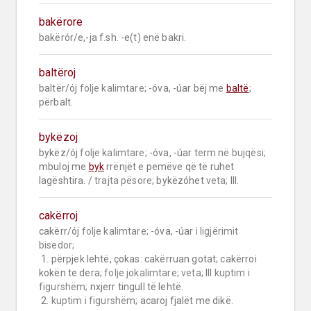
bakërore
bakërór/e,-ja f.sh. -e(t) enë bakri.
baltëroj
baltër/ój 
folje kalimtare;
 -óva, -úar bëj me 
baltë
; 
përbalt.
bykëzoj
bykëz/ój 
folje kalimtare;
 -óva, -úar 
term në bujqësi;
mbuloj me 
byk
 rrënjët e pemëve që të ruhet 
lagështira. / 
trajta pësore;
 bykëzóhet 
veta;
 III.
cakërroj
cakërr/ój 
folje kalimtare;
 -óva, -úar 
i ligjërimit 
bisedor;
 1. përpjek lehtë, çokas: cakërruan gotat; cakërroi 
kokën te dera; 
folje jokalimtare;
veta;
 III 
kuptim i 
figurshëm;
 nxjerr tingull të lehtë.

 2. 
kuptim i figurshëm;
 acaroj fjalët me dikë.