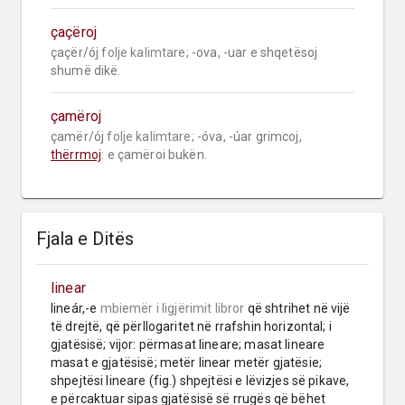
çaçëroj
çaçër/ój 
folje kalimtare;
 -ova, -uar e shqetësoj 
shumë dikë.
çamëroj
çamër/ój 
folje kalimtare;
 -óva, -úar grimcoj, 
thërrmoj
: e çamëroi bukën.
Fjala e Ditës
linear
lineár,-e 
mbiemër
i ligjërimit libror
 që shtrihet në vijë 
të drejtë, që përllogaritet në rrafshin horizontal; i 
gjatësisë; vijor: përmasat lineare; masat lineare 
masat e gjatësisë; metër linear metër gjatësie; 
shpejtësi lineare (fig.) shpejtësi e lëvizjes së pikave, 
e përcaktuar sipas gjatësisë së rrugës që bëhet 