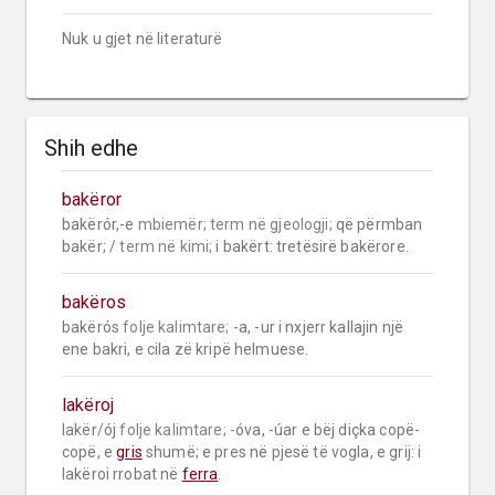
Nuk u gjet në literaturë
Shih edhe
bakëror
bakërór,-e 
mbiemër;
term në gjeologji;
 që përmban 
bakër; / 
term në kimi;
 i bakërt: tretësirë bakërore.
bakëros
bakërós 
folje kalimtare;
 -a, -ur i nxjerr kallajin një 
ene bakri, e cila zë kripë helmuese.
lakëroj
lakër/ój 
folje kalimtare;
 -óva, -úar e bëj diçka copë-
copë, e 
gris
 shumë; e pres në pjesë të vogla, e grij: i 
lakëroi rrobat në 
ferra
.