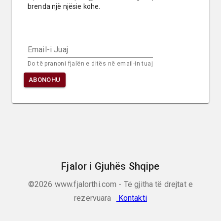
brenda një njësie kohe.
Email-i Juaj
Do të pranoni fjalën e ditës në email-in tuaj
ABONOHU
Fjalor i Gjuhës Shqipe
©2026
www.fjalorthi.com - Të gjitha të drejtat e
rezervuara
Kontakti