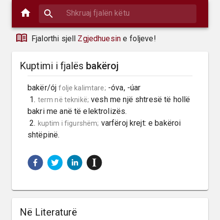
Fjalorthi sjell
Zgjedhuesin
e foljeve!
Kuptimi i fjalës
bakëroj
bakër/ój 
 -óva, -úar

folje kalimtare;
 1. 
 vesh me një shtresë të hollë 
term në teknikë;
bakri me anë të elektrolizës.

 2. 
 varfëroj krejt: e bakëroi 
kuptim i figurshëm;
shtëpinë.
Në Literaturë