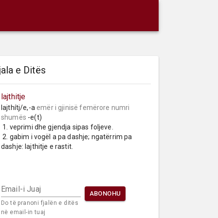
jala e Ditës
lajthitje
lajthítj/e,-a 
emër i gjinisë femërore
numri 
shumës
 -e(t)

 1. veprimi dhe gjendja sipas foljeve.

 2. gabim i vogël a pa dashje; ngatërrim pa 
dashje: lajthitje e rastit.
Email-i Juaj
ABONOHU
Do të pranoni fjalën e ditës
në email-in tuaj