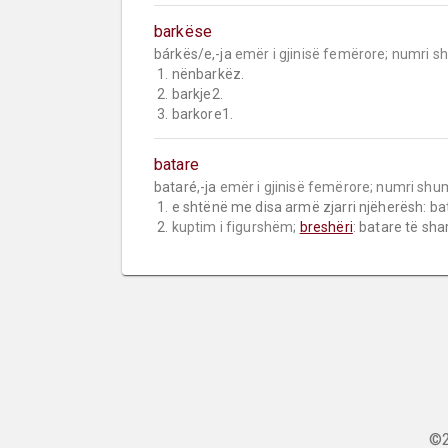
barkëse
bárkës/e,-ja 
emër i gjinisë femërore;
numri s
 1. nënbarkëz.

 2. barkje2.

 3. barkore1.
batare
bataré,-ja 
emër i gjinisë femërore;
numri shu
 1. e shtënë me disa armë zjarri njëherësh: batare pushkësh.

 2. 
kuptim i figurshëm;
breshëri
: batare të sha
©