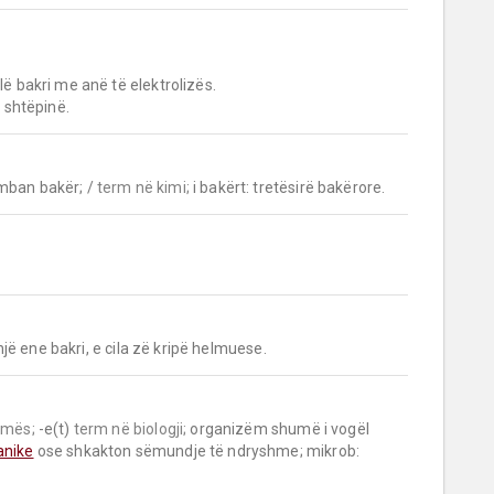
ë bakri me anë të elektrolizës.

i shtëpinë.
mban bakër; / 
term në kimi;
 i bakërt: tretësirë bakërore.
in një ene bakri, e cila zë kripë helmuese.
umës;
 -e(t) 
term në biologji;
 organizëm shumë i vogël 
anike
 ose shkakton sëmundje të ndryshme; mikrob: 