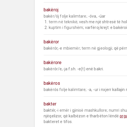
bakëroj
bakër/ój 
folje kalimtare;
 -óva, -úar

 1. 
term në teknikë;
 vesh me një shtresë të holl
 2. 
kuptim i figurshëm;
 varfëroj krejt: e bakëro
bakëror
bakërór,-e 
mbiemër;
term në gjeologji;
 që për
bakërore
bakërór/e,-ja f.sh. -e(t) enë bakri.
bakëros
bakërós 
folje kalimtare;
 -a, -ur i nxjerr kallaj
bakter
baktér,-i 
emër i gjinisë mashkullore;
numri sh
njëqelizor, që kalbëzon e tharbëton lëndë 
org
bakteret e tifos.