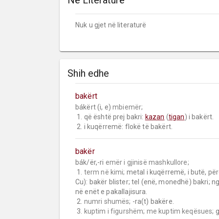
Në Literaturë
Nuk u gjet në literaturë
Shih edhe
bakërt
bákërt (i, e) 
mbiemër;
 1. që është prej bakri: 
kazan
 (
tigan
) i bakërt.

 2. i kuqërremë: flokë të bakërt.
bakër
bák/ër,-ri 
emër i gjinisë mashkullore;
 1. 
term në kimi;
 metal i kuqërremë, i butë, përc
Cu): bakër blister; tel (enë, monedhë) bakri; ng
në enët e pakallajisura.

 2. 
numri shumës;
 -ra(t) bakëre.

 3. 
kuptim i figurshëm;
me kuptim keqësues;
 