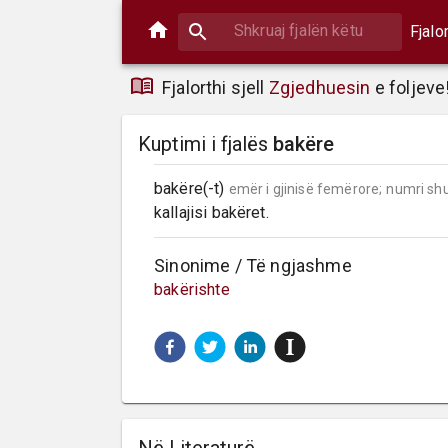
Fjalo
Fjalorthi sjell
Zgjedhuesin
e foljeve
Kuptimi i fjalës
bakëre
bakëre(-t) 
emër i gjinisë femërore;
numri sh
kallajisi bakëret.
Sinonime / Të ngjashme
bakërishte