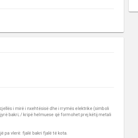
jellës i mirë i nxehtësisë dhe i rrymës elektrike (simboli 
jyrë bakri; / kripë helmuese që formohet prej këtij metali 
gjë pa vlerë: fjalë bakri fjalë të kota.