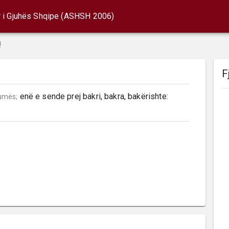
r i Gjuhës Shqipe (ASHSH 2006)
!
F
 enë e sende prej bakri, bakra, bakërishte: 
umës;