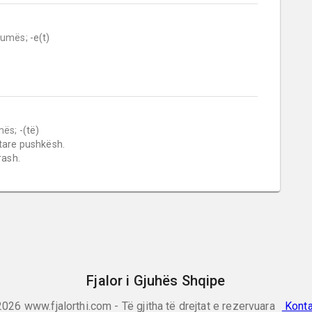
humës;
 -e(t)

mës;
 -(të)

rash.
Fjalor i Gjuhës Shqipe
2026
www.fjalorthi.com - Të gjitha të drejtat e rezervuara
Konta