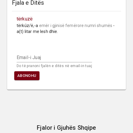
Fjala e Ditës
tërkuzë
tërkúz/ë,-a 
emër i gjinisë femërore
numri shumës
 -
a(t) litar me lesh dhie.
Email-i Juaj
Do të pranoni fjalën e ditës në email-in tuaj
ABONOHU
Fjalor i Gjuhës Shqipe