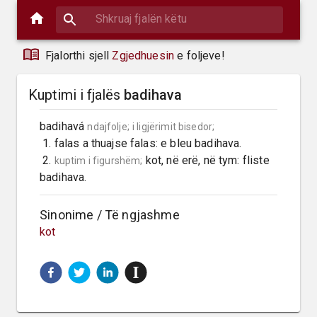
Fjalorthi sjell
Zgjedhuesin
e foljeve!
Kuptimi i fjalës
badihava
badihavá 
ndajfolje;
i ligjërimit bisedor;
 1. falas a thuajse falas: e bleu badihava.

 2. 
 kot, në erë, në tym: fliste 
kuptim i figurshëm;
badihava.
Sinonime / Të ngjashme
kot