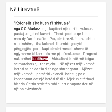
Në Literaturë
"Kolonelit s'ka kush t'i shkruajë"
nga
G.G. Markez
...nga kapiteni një zarf të vulosur,
pastaj u ngjit në kuvertë. Thesi i postës qe lidhur
mes dy fuçish nafte. - Por, për i rrezikshëm, është i
rrezikshëm, - tha koloneli. I humbi nga sytë
përgjegjësi, por e kapi përsëri mes shisheve të
ngjyrshme të karrocës me pije freskuese. - Progresi
badihava
nuk arrihet
. - Aktualisht është më i sigurt
se motobarka, - tha mjeku. - Në njëzet mijë këmbë
lartësi as që do t'ia dish nga shtrëngatat. - Njëzet
mijë këmbë, - përsëriti koloneli i habitur, pa e
konceptuar dot një lartësi të tillë. Mjekun e tërhoqi
biseda. Shtriu revistën mbi duart e hapura deri në
një palëvizshmëri...