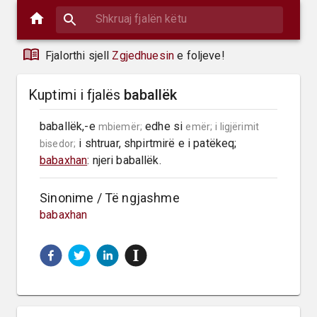
Fjalorthi sjell
Zgjedhuesin
e foljeve!
Kuptimi i fjalës
baballëk
baballëk,-e 
 edhe si 
mbiemër;
emër;
i ligjërimit 
 i shtruar, shpirtmirë e i patëkeq; 
bisedor;
babaxhan
: njeri baballëk.
Sinonime / Të ngjashme
babaxhan