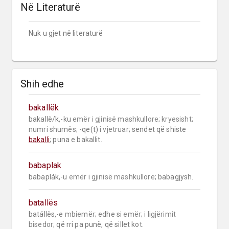
Në Literaturë
Nuk u gjet në literaturë
Shih edhe
bakallëk
bakallë/k,-ku 
emër i gjinisë mashkullore;
kryesisht;
numri shumës;
 -qe(t) 
i vjetruar;
 sendet që shiste 
bakalli
; puna e bakallit.
babaplak
babaplák,-u 
emër i gjinisë mashkullore;
 babagjysh.
batallës
batállës,-e 
mbiemër;
 edhe si 
emër;
i ligjërimit 
bisedor;
 që rri pa punë, që sillet kot.