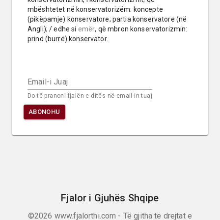
mbështetet në konservatorizëm: koncepte 
(pikëpamje) konservatore; partia konservatore (në 
Angli); / edhe si 
emër
, që mbron konservatorizmin: 
prind (burrë) konservator.
Email-i Juaj
Do të pranoni fjalën e ditës në email-in tuaj
ABONOHU
Fjalor i Gjuhës Shqipe
©2026
www.fjalorthi.com - Të gjitha të drejtat e