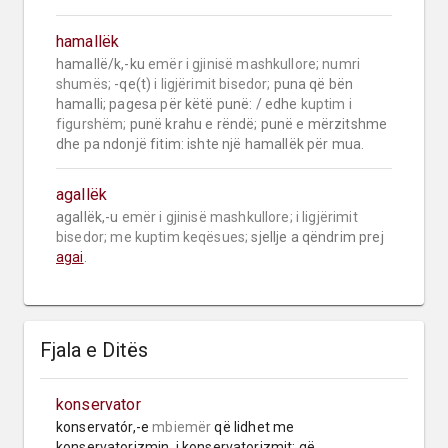
hamallëk
hamallë/k,-ku 
emër i gjinisë mashkullore;
numri 
shumës;
 -qe(t) 
i ligjërimit bisedor;
 puna që bën 
hamalli; pagesa për këtë punë: / edhe 
kuptim i 
figurshëm;
 punë krahu e rëndë; punë e mërzitshme 
dhe pa ndonjë fitim: ishte një hamallëk për mua.
agallëk
agallëk,-u 
emër i gjinisë mashkullore;
i ligjërimit 
bisedor;
me kuptim keqësues;
 sjellje a qëndrim prej 
agai
.
Fjala e Ditës
konservator
konservatór,-e 
mbiemër
 që lidhet me 
konservatorizmin, i konservatorizmit; që 