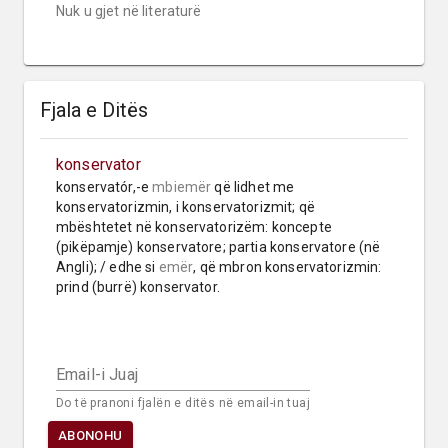
Nuk u gjet në literaturë
Fjala e Ditës
konservator
konservatór,-e 
mbiemër
 që lidhet me 
konservatorizmin, i konservatorizmit; që 
mbështetet në konservatorizëm: koncepte 
(pikëpamje) konservatore; partia konservatore (në 
Angli); / edhe si 
emër
, që mbron konservatorizmin: 
prind (burrë) konservator.
Email-i Juaj
Do të pranoni fjalën e ditës në email-in tuaj
ABONOHU