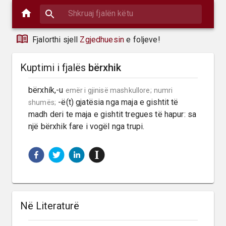
Fjalorthi sjell
Zgjedhuesin
e foljeve!
Kuptimi i fjalës
bërxhik
bërxhík,-u 
emër i gjinisë mashkullore;
numri 
 -ë(t) gjatësia nga maja e gishtit të 
shumës;
madh deri te maja e gishtit tregues të hapur: sa 
një bërxhik fare i vogël nga trupi.
Në Literaturë