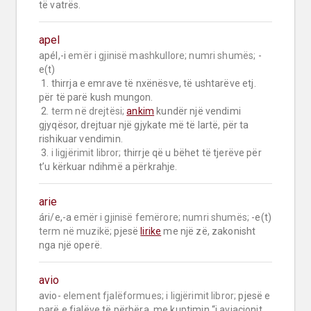
të vatrës.
apel
apél,-i 
emër i gjinisë mashkullore;
numri shumës;
 -
e(t)

 1. thirrja e emrave të nxënësve, të ushtarëve etj. 
për të parë kush mungon.

 2. 
term në drejtësi;
ankim
 kundër një vendimi 
gjyqësor, drejtuar një gjykate më të lartë, për ta 
rishikuar vendimin.

 3. 
i ligjërimit libror;
 thirrje që u bëhet të tjerëve për 
t’u kërkuar ndihmë a përkrahje.
arie
ári/e,-a 
emër i gjinisë femërore;
numri shumës;
 -e(t) 
term në muzikë;
 pjesë 
lirike
 me një zë, zakonisht 
nga një operë.
avio
avio- 
element fjalëformues;
i ligjërimit libror;
 pjesë e 
parë e fjalëve të përbëra, me kuptimin “i aviacionit 