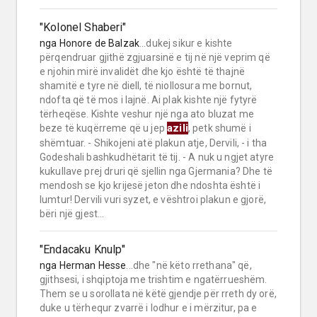
"Kolonel Shaberi"
nga
Honore de Balzak
...dukej sikur e kishte
përqendruar gjithë zgjuarsinë e tij në një veprim që
e njohin mirë invalidët dhe kjo është të thajnë
shamitë e tyre në diell, të niollosura me bornut,
ndofta që të mos i lajnë. Ai plak kishte një fytyrë
tërheqëse. Kishte veshur një nga ato bluzat me
azili
beze të kuqërreme që u jep
, petk shumë i
shëmtuar. - Shikojeni atë plakun atje, Dervili, - i tha
Godeshali bashkudhëtarit të tij. - A nuk u ngjet atyre
kukullave prej druri që sjellin nga Gjermania? Dhe të
mendosh se kjo krijesë jeton dhe ndoshta është i
lumtur! Dervili vuri syzet, e vështroi plakun e gjorë,
bëri një gjest...
"Endacaku Knulp"
nga
Herman Hesse
...dhe "në këto rrethana" që,
gjithsesi, i shqiptoja me trishtim e ngatërrueshëm.
Them se u sorollata në këtë gjendje për rreth dy orë,
duke u tërhequr zvarrë i lodhur e i mërzitur, pa e