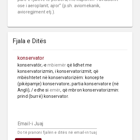
ose i aeroplanit; ajror” (p.sh. aviomekanik, 
avioregjiment etj.).
Fjala e Ditës
konservator
konservatór,-e 
mbiemër
 që lidhet me 
konservatorizmin, i konservatorizmit; që 
mbështetet në konservatorizëm: koncepte 
(pikëpamje) konservatore; partia konservatore (në 
Angli); / edhe si 
emër
, që mbron konservatorizmin: 
prind (burrë) konservator.
Email-i Juaj
Do të pranoni fjalën e ditës në email-in tuaj