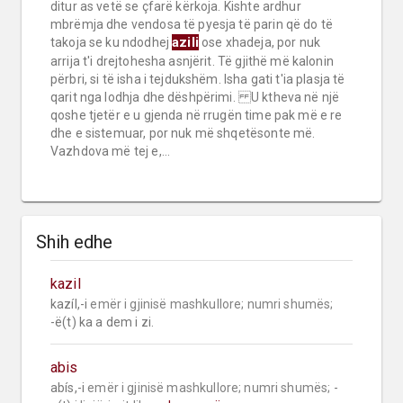
ditur as vetë se çfarë kërkoja. Kishte ardhur
mbrëmja dhe vendosa të pyesja të parin që do të
azili
takoja se ku ndodhej
ose xhadeja, por nuk
arrija t'i drejtohesha asnjërit. Të gjithë më kalonin
përbri, si të isha i tejdukshëm. Isha gati t'ia plasja të
qarit nga lodhja dhe dëshpërimi. U ktheva në një
qoshe tjetër e u gjenda në rrugën time pak më e re
dhe e sistemuar, por nuk më shqetësonte më.
Vazhdova më tej e,...
Shih edhe
kazil
kazíl,-i 
emër i gjinisë mashkullore;
numri shumës;
-ë(t) ka a dem i zi.
abis
abís,-i 
emër i gjinisë mashkullore;
numri shumës;
 -