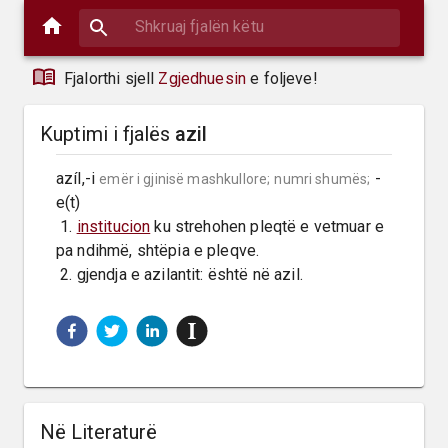
Fjalorthi sjell
Zgjedhuesin
e foljeve!
Kuptimi i fjalës
azil
azíl,-i 
 -
emër i gjinisë mashkullore;
numri shumës;
e(t)

 1. 
institucion
 ku strehohen pleqtë e vetmuar e 
pa ndihmë, shtëpia e pleqve.

 2. gjendja e azilantit: është në azil.
Në Literaturë