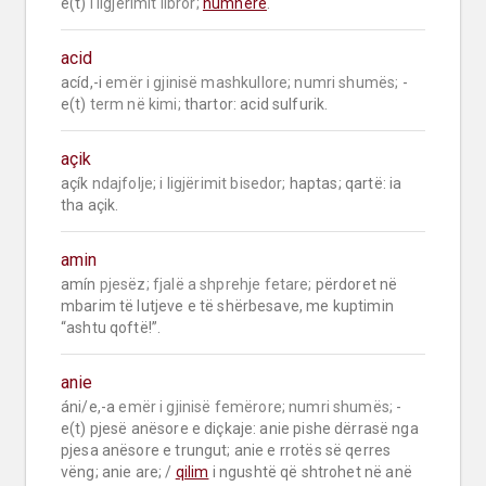
e(t) 
i ligjërimit libror;
humnerë
.
acid
acíd,-i 
emër i gjinisë mashkullore;
numri shumës;
 -
e(t) 
term në kimi;
 thartor: acid sulfurik.
açik
açík 
ndajfolje;
i ligjërimit bisedor;
 haptas; qartë: ia 
tha açik.
amin
amín 
pjesëz;
fjalë a shprehje fetare;
 përdoret në 
mbarim të lutjeve e të shërbesave, me kuptimin 
“ashtu qoftë!”.
anie
áni/e,-a 
emër i gjinisë femërore;
numri shumës;
 -
e(t) pjesë anësore e diçkaje: anie pishe dërrasë nga 
pjesa anësore e trungut; anie e rrotës së qerres 
vëng; anie are; / 
qilim
 i ngushtë që shtrohet në anë 