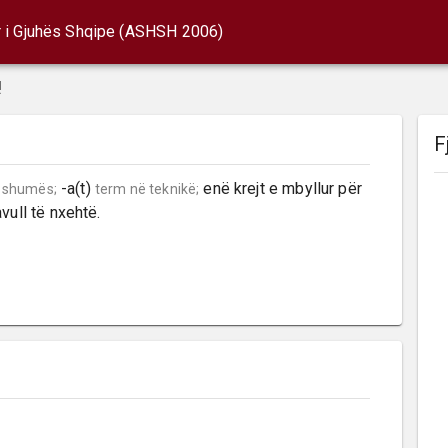
r i Gjuhës Shqipe (ASHSH 2006)
!
F
 -a(t) 
 enë krejt e mbyllur për 
 shumës;
term në teknikë;
vull të nxehtë.