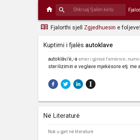
Fjalo
Fjalorthi sjell
Zgjedhuesin
e foljeve
Kuptimi i fjalës
autoklave
autokláv/ë,-a 
emër i gjinisë femërore;
numri
sterilizimin e veglave mjekësore etj. me a
Në Literaturë
Nuk u gjet në literaturë