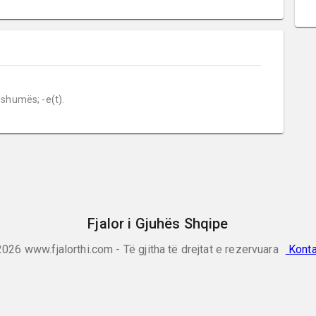
 shumës;
 -e(t).
Fjalor i Gjuhës Shqipe
2026
www.fjalorthi.com - Të gjitha të drejtat e rezervuara
Konta