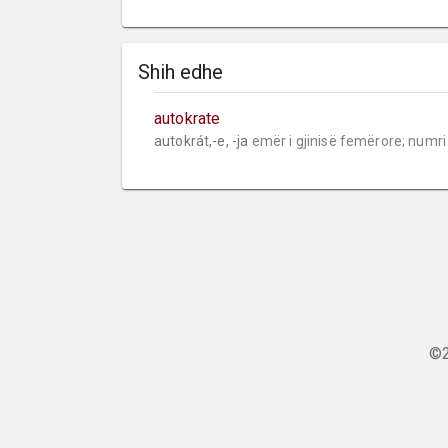
Shih edhe
autokrate
autokrát,-e, -ja 
emër i gjinisë femërore;
numri
©