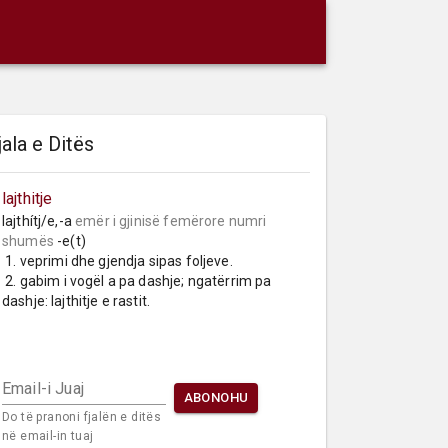
jala e Ditës
lajthitje
lajthítj/e,-a 
emër i gjinisë femërore
numri 
shumës
 -e(t)

 1. veprimi dhe gjendja sipas foljeve.

 2. gabim i vogël a pa dashje; ngatërrim pa 
dashje: lajthitje e rastit.
Email-i Juaj
ABONOHU
Do të pranoni fjalën e ditës
në email-in tuaj