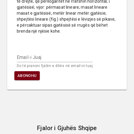
të drejtë, që përllogaritet në rrafshin horizontal; i 
gjatësisë; vijor: përmasat lineare; masat lineare 
masat e gjatësisë; metër linear metër gjatësie; 
shpejtësi lineare (fig.) shpejtësi e lëvizjes së pikave, 
e përcaktuar sipas gjatësisë së rrugës që bëhet 
brenda një njësie kohe.
Email-i Juaj
Do të pranoni fjalën e ditës në email-in tuaj
ABONOHU
Fjalor i Gjuhës Shqipe