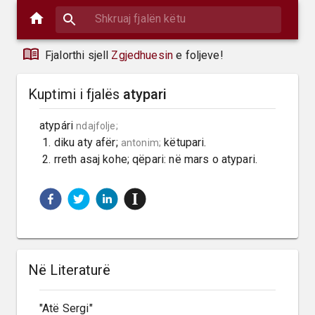
Fjalorthi sjell
Zgjedhuesin
e foljeve!
Kuptimi i fjalës
atypari
atypári 
ndajfolje;
 1. diku aty afër; 
 këtupari.

antonim;
 2. rreth asaj kohe; qëpari: në mars o atypari.
Në Literaturë
"Atë Sergi"