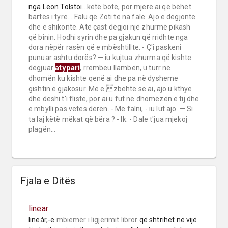
nga
Leon Tolstoi
...këtë botë, por mjerë ai që bëhet
bartës i tyre... Falu që Zoti të na falë. Ajo e dëgjonte
dhe e shikonte. Atë çast dëgjoi një zhurmë pikash
që binin. Hodhi syrin dhe pa gjakun që rridhte nga
dora nëpër rasën që e mbështillte. - Ç'i paskeni
punuar ashtu dorës? — iu kujtua zhurma që kishte
atypari
dëgjuar
, rrëmbeu llambën, u turr në
dhomën ku kishte qenë ai dhe pa në dysheme
gishtin e gjakosur. Më e zbehtë se ai, ajo u kthye
dhe deshi t'i fliste, por ai u fut në dhomëzën e tij dhe
e mbylli pas vetes derën. - Më falni, - iu lut ajo. — Si
ta laj këtë mëkat që bëra ? - Ik. - Dale t'jua mjekoj
plagën...
Fjala e Ditës
linear
lineár,-e 
mbiemër
i ligjërimit libror
 që shtrihet në vijë 