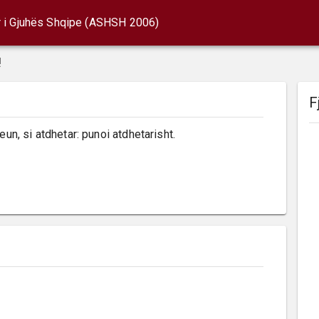
r i Gjuhës Shqipe (ASHSH 2006)
!
F
un, si atdhetar: punoi atdhetarisht.