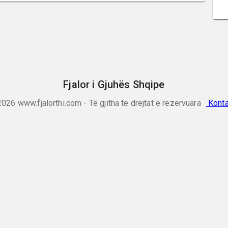
Fjalor i Gjuhës Shqipe
2026
www.fjalorthi.com - Të gjitha të drejtat e rezervuara
Konta