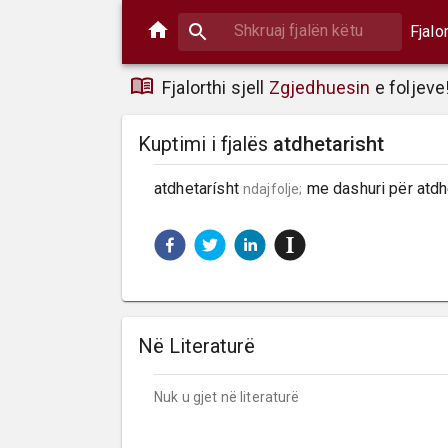
Fjalo
Fjalorthi sjell
Zgjedhuesin
e foljeve
Kuptimi i fjalës
atdhetarisht
atdhetarísht 
 me dashuri për atdhe
ndajfolje;
Në Literaturë
Nuk u gjet në literaturë