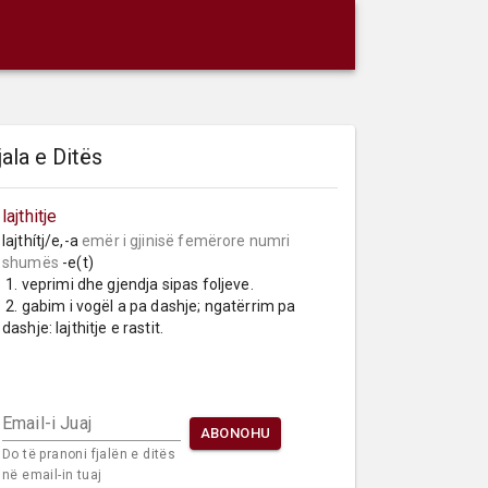
jala e Ditës
lajthitje
lajthítj/e,-a 
emër i gjinisë femërore
numri 
shumës
 -e(t)

 1. veprimi dhe gjendja sipas foljeve.

 2. gabim i vogël a pa dashje; ngatërrim pa 
dashje: lajthitje e rastit.
Email-i Juaj
ABONOHU
Do të pranoni fjalën e ditës
në email-in tuaj